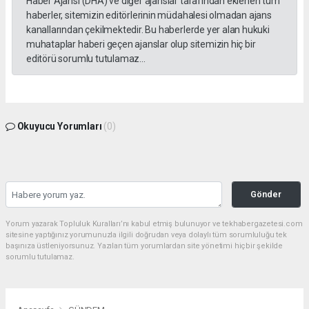
Haber Ajansı (DHA) ve diğer ajanslar tarafından eklenen tüm
haberler, sitemizin editörlerinin müdahalesi olmadan ajans
kanallarından çekilmektedir. Bu haberlerde yer alan hukuki
muhataplar haberi geçen ajanslar olup sitemizin hiç bir
editörü sorumlu tutulamaz...
Okuyucu Yorumları
(0)
Gönder
Yorum yazarak Topluluk Kuralları’nı kabul etmiş bulunuyor ve tekhabergazetesi.com
sitesine yaptığınız yorumunuzla ilgili doğrudan veya dolaylı tüm sorumluluğu tek
başınıza üstleniyorsunuz. Yazılan tüm yorumlardan site yönetimi hiçbir şekilde
sorumlu tutulamaz.