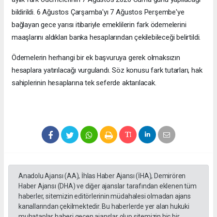
bildirildi. 6 Ağustos Çarşamba'yı 7 Ağustos Perşembe'ye
bağlayan gece yarısı itibariyle emeklilerin fark ödemelerini
maaşlarını aldıkları banka hesaplarından çekilebileceği belirtildi.
Ödemelerin herhangi bir ek başvuruya gerek olmaksızın
hesaplara yatırılacağı vurgulandı. Söz konusu fark tutarları, hak
sahiplerinin hesaplarına tek seferde aktarılacak.
Anadolu Ajansı (AA), İhlas Haber Ajansı (İHA), Demirören
Haber Ajansı (DHA) ve diğer ajanslar tarafından eklenen tüm
haberler, sitemizin editörlerinin müdahalesi olmadan ajans
kanallarından çekilmektedir. Bu haberlerde yer alan hukuki
muhataplar haberi geçen ajanslar olup sitemizin hiç bir