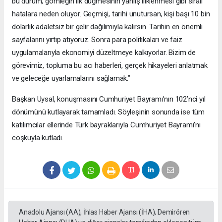
bu durum, gömleğin ilk düğmesinin yanlış iliklenmesi gibi sıralı
hatalara neden oluyor. Geçmişi, tarihi unutursan, kişi başı 10 bin
dolarlık adaletsiz bir gelir dağılımıyla kalırsın. Tarihin en önemli
sayfalarını yırtıp atıyoruz. Sonra para politikaları ve faiz
uygulamalarıyla ekonomiyi düzeltmeye kalkıyorlar. Bizim de
görevimiz, topluma bu acı haberleri, gerçek hikayeleri anlatmak
ve geleceğe uyarlamalarını sağlamak.”
Başkan Uysal, konuşmasını Cumhuriyet Bayramı’nın 102’nci yıl
dönümünü kutlayarak tamamladı. Söyleşinin sonunda ise tüm
katılımcılar ellerinde Türk bayraklarıyla Cumhuriyet Bayramı’nı
coşkuyla kutladı.
Anadolu Ajansı (AA), İhlas Haber Ajansı (İHA), Demirören