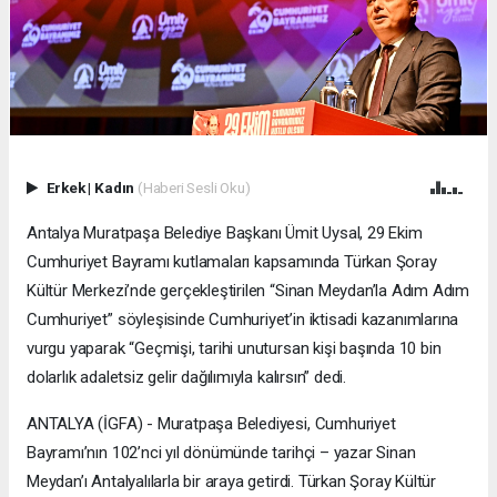
Erkek
|
Kadın
(Haberi Sesli Oku)
Antalya Muratpaşa Belediye Başkanı Ümit Uysal, 29 Ekim
Cumhuriyet Bayramı kutlamaları kapsamında Türkan Şoray
Kültür Merkezi’nde gerçekleştirilen “Sinan Meydan’la Adım Adım
Cumhuriyet” söyleşisinde Cumhuriyet’in iktisadi kazanımlarına
vurgu yaparak “Geçmişi, tarihi unutursan kişi başında 10 bin
dolarlık adaletsiz gelir dağılımıyla kalırsın” dedi.
ANTALYA (İGFA) - Muratpaşa Belediyesi, Cumhuriyet
Bayramı’nın 102’nci yıl dönümünde tarihçi – yazar Sinan
Meydan’ı Antalyalılarla bir araya getirdi. Türkan Şoray Kültür