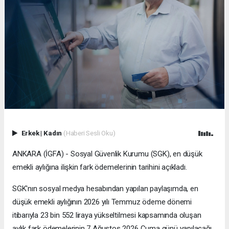
Erkek
|
Kadın
(Haberi Sesli Oku)
ANKARA (İGFA) - Sosyal Güvenlik Kurumu (SGK), en düşük
emekli aylığına ilişkin fark ödemelerinin tarihini açıkladı.
SGK'nın sosyal medya hesabından yapılan paylaşımda, en
düşük emekli aylığının 2026 yılı Temmuz ödeme dönemi
itibarıyla 23 bin 552 liraya yükseltilmesi kapsamında oluşan
aylık fark ödemelerinin 7 Ağustos 2026 Cuma günü yapılacağı