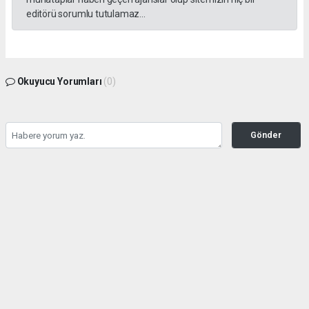
editörü sorumlu tutulamaz...
Okuyucu Yorumları
(0)
Gönder
Yorum yazarak Topluluk Kuralları’nı kabul etmiş bulunuyor ve tekhabergazetesi.com
sitesine yaptığınız yorumunuzla ilgili doğrudan veya dolaylı tüm sorumluluğu tek
başınıza üstleniyorsunuz. Yazılan tüm yorumlardan site yönetimi hiçbir şekilde
sorumlu tutulamaz.
haber paketi
haber scripti
haber yazılımı
Tüm hakları saklı tutulmaktadır.Copyright 2026©