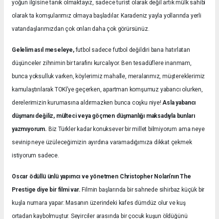
yoğun ilgisine tanık olmaktayız, sadece turist olarak değil artık mülk sahibi
olarak ta komşularımız olmaya başladılar. Karadeniz yayla yollarında yerli
vatandaşlarımızdan çok onları daha çok görürsünüz.
Gelelim asıl meseleye,
futbol sadece futbol değildiri bana hatırlatan
düşünceler zihnimin bir tarafını kurcalıyor. Ben tesadüflere inanmam,
bunca yoksulluk varken, köylerimiz mahalle, meralarımız, müştereklerimiz
kamulaştırılarak TOKİ’ye geçerken, apartman komşumuz yabancı olurken,
derelerimizin kurumasına aldırmazken bunca coşku niye!
Asla yabancı
düşmanı değiliz, mülteci veya göçmen düşmanlığı maksadıyla bunları
yazmıyorum.
Biz Türkler kadar konuksever bir millet bilmiyorum ama neye
sevinip neye üzüleceğimizin ayırdına varamadığımıza dikkat çekmek
istiyorum sadece.
Oscar ödüllü ünlü yapımcı ve yönetmen Christopher Nolan’nın The
Prestige diye bir filmi var.
Filmin başlarında bir sahnede sihirbaz küçük bir
kuşla numara yapar: Masanın üzerindeki kafes dümdüz olur ve kuş
ortadan kaybolmuştur. Seyirciler arasında bir çocuk kuşun öldüğünü