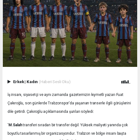
Erkek
|
Kadın
(Haberi Sesli Oku)
İş insanı, siyasetçi ve aynı zamanda gazetemizin kıymetli yazarı Fuat
Çakıroğlu, son günlerde Trabzonspor'da yaşanan transerle ilgili görüşlerini
dile getirdi. Çakıroğlu açıklamasında şunları söyledi:
'
M.Salah
transferi sıradan bir transfer değil. Yüksek maliyeti yanında çok
.
boyutlu tasarlanmış bir organizasyondur
Trabzon ve bölge insanı başta