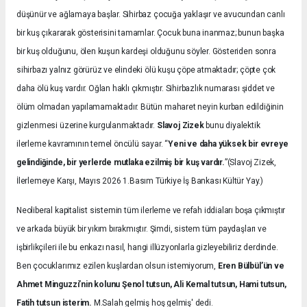
düşünür ve ağlamaya başlar. Sihirbaz çocuğa yaklaşır ve avucundan canlı
bir kuş çıkararak gösterisini tamamlar. Çocuk buna inanmaz; bunun başka
bir kuş olduğunu, ölen kuşun kardeşi olduğunu söyler. Gösteriden sonra
sihirbazı yalnız görürüz ve elindeki ölü kuşu çöpe atmaktadır; çöpte çok
daha ölü kuş vardır. Oğlan haklı çıkmıştır. Sihirbazlık numarası şiddet ve
ölüm olmadan yapılamamaktadır. Bütün maharet neyin kurban edildiğinin
gizlenmesi üzerine kurgulanmaktadır.
Slavoj Zizek
bunu diyalektik
ilerleme kavramının temel öncülü sayar. “
Yeni ve daha yüksek bir evreye
gelindiğinde, bir yerlerde mutlaka ezilmiş bir kuş vardır.
”(Slavoj Zizek,
İlerlemeye Karşı, Mayıs 2026 1.Basım Türkiye İş Bankası Kültür Yay.)
Neoliberal kapitalist sistemin tüm ilerleme ve refah iddiaları boşa çıkmıştır
ve arkada büyük bir yıkım bırakmıştır. Şimdi, sistem tüm paydaşları ve
işbirlikçileri ile bu enkazı nasıl, hangi illüzyonlarla gizleyebiliriz derdinde.
Ben çocuklarımız ezilen kuşlardan olsun istemiyorum,
Eren Bülbül’ün ve
Ahmet Minguzzi’nin kolunu Şenol tutsun, Ali Kemal tutsun, Hami tutsun,
Fatih tutsun isterim.
M.Salah gelmiş hoş gelmiş' dedi.