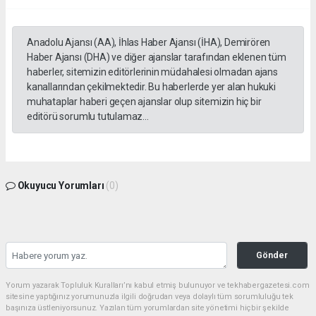
Anadolu Ajansı (AA), İhlas Haber Ajansı (İHA), Demirören
Haber Ajansı (DHA) ve diğer ajanslar tarafından eklenen tüm
haberler, sitemizin editörlerinin müdahalesi olmadan ajans
kanallarından çekilmektedir. Bu haberlerde yer alan hukuki
muhataplar haberi geçen ajanslar olup sitemizin hiç bir
editörü sorumlu tutulamaz...
Okuyucu Yorumları
(0)
Gönder
Yorum yazarak Topluluk Kuralları’nı kabul etmiş bulunuyor ve tekhabergazetesi.com
sitesine yaptığınız yorumunuzla ilgili doğrudan veya dolaylı tüm sorumluluğu tek
başınıza üstleniyorsunuz. Yazılan tüm yorumlardan site yönetimi hiçbir şekilde