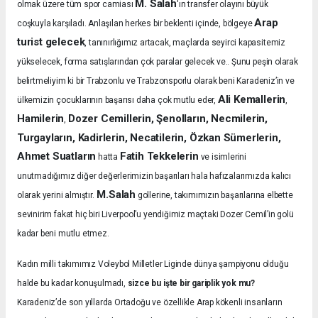
M. Salah
olmak üzere tüm spor camiası
'ın transfer olayını büyük
Arap
coşkuyla karşıladı.
Anlaşılan herkes bir beklenti içinde, bölgeye
turist gelecek
, tanınırlığımız artacak, maçlarda seyirci kapasitemiz
yükselecek, forma satışlarından çok paralar gelecek ve.. Şunu peşin olarak
belirtmeliyim ki bir Trabzonlu ve Trabzonsporlu olarak beni Karadeniz’in ve
Ali Kemallerin
ülkemizin çocuklarının başarısı daha çok mutlu eder,
,
Hamilerin
Dozer Cemillerin, Şenolların, Necmilerin,
,
Turgayların, Kadirlerin, Necatilerin, Özkan Sümerlerin,
Ahmet Suatların
Fatih Tekkelerin
hatta
ve isimlerini
unutmadığımız diğer değerlerimizin başarıları hala hafızalarımızda kalıcı
M.Salah
olarak yerini almıştır.
gollerine, takımımızın başarılarına elbette
sevinirim fakat hiç biri Liverpool’u yendiğimiz maçtaki Dozer Cemil’in golü
kadar beni mutlu etmez.
Kadın milli takımımız Voleybol Milletler Liginde dünya şampiyonu olduğu
halde bu kadar konuşulmadı,
sizce bu işte bir gariplik yok mu?
Karadeniz’de son yıllarda Ortadoğu ve özellikle Arap kökenli insanların