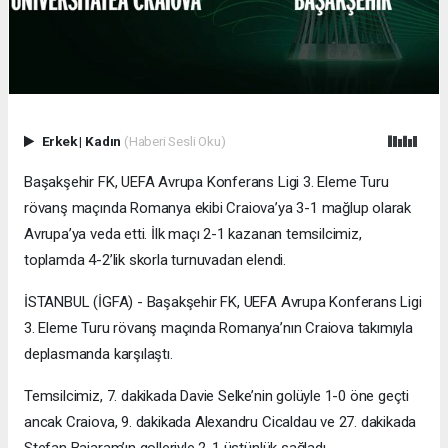
Erkek
|
Kadın
(Haberi Sesli Oku)
Başakşehir FK, UEFA Avrupa Konferans Ligi 3. Eleme Turu
rövanş maçında Romanya ekibi Craiova’ya 3-1 mağlup olarak
Avrupa’ya veda etti. İlk maçı 2-1 kazanan temsilcimiz,
toplamda 4-2’lik skorla turnuvadan elendi.
İSTANBUL (İGFA) - Başakşehir FK, UEFA Avrupa Konferans Ligi
3. Eleme Turu rövanş maçında Romanya’nın Craiova takımıyla
deplasmanda karşılaştı.
Temsilcimiz, 7. dakikada Davie Selke’nin golüyle 1-0 öne geçti
ancak Craiova, 9. dakikada Alexandru Cicaldau ve 27. dakikada