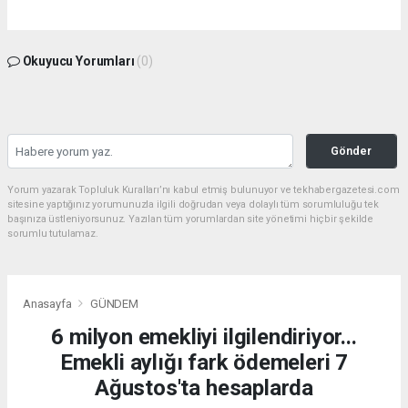
Okuyucu Yorumları
(0)
Gönder
Yorum yazarak Topluluk Kuralları’nı kabul etmiş bulunuyor ve tekhabergazetesi.com
sitesine yaptığınız yorumunuzla ilgili doğrudan veya dolaylı tüm sorumluluğu tek
başınıza üstleniyorsunuz. Yazılan tüm yorumlardan site yönetimi hiçbir şekilde
sorumlu tutulamaz.
Anasayfa
GÜNDEM
6 milyon emekliyi ilgilendiriyor...
Emekli aylığı fark ödemeleri 7
Ağustos'ta hesaplarda