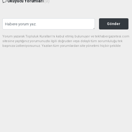
Okuyucu Yorumları
(0)
Gönder
Yorum yazarak Topluluk Kuralları’nı kabul etmiş bulunuyor ve tekhabergazetesi.com
sitesine yaptığınız yorumunuzla ilgili doğrudan veya dolaylı tüm sorumluluğu tek
başınıza üstleniyorsunuz. Yazılan tüm yorumlardan site yönetimi hiçbir şekilde
sorumlu tutulamaz.
Anasayfa
GÜNDEM
CHP'de kongre hazırlıkları
hızlandı... 8 ile daha yeni il başkanı
atandı
GÜNDEM
05.08.2026 - 16:45, Güncelleme: 05.08.2026 - 17:41