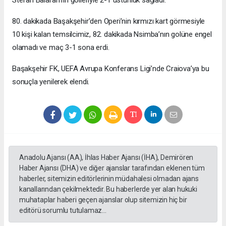
Stefan Baiaram’ın golleriyle 2-1 üstünlük sağladı.
80. dakikada Başakşehir’den Operi’nin kırmızı kart görmesiyle
10 kişi kalan temsilcimiz, 82. dakikada Nsimba’nın golüne engel
olamadı ve maç 3-1 sona erdi.
Başakşehir FK, UEFA Avrupa Konferans Ligi’nde Craiova’ya bu
sonuçla yenilerek elendi.
Anadolu Ajansı (AA), İhlas Haber Ajansı (İHA), Demirören
Haber Ajansı (DHA) ve diğer ajanslar tarafından eklenen tüm
haberler, sitemizin editörlerinin müdahalesi olmadan ajans
kanallarından çekilmektedir. Bu haberlerde yer alan hukuki
muhataplar haberi geçen ajanslar olup sitemizin hiç bir
editörü sorumlu tutulamaz...