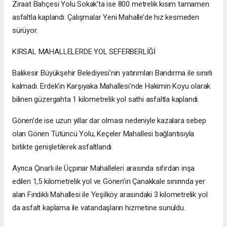
Ziraat Bahçesi Yolu Sokak’ta ise 800 metrelik kısım tamamen
asfaltla kaplandı. Çalışmalar Yeni Mahalle’de hız kesmeden
sürüyor.
KIRSAL MAHALLELERDE YOL SEFERBERLİĞİ
Balıkesir Büyükşehir Belediyesi’nin yatırımları Bandırma ile sınırlı
kalmadı. Erdek’in Karşıyaka Mahallesi’nde Hakimin Koyu olarak
bilinen güzergahta 1 kilometrelik yol sathi asfaltla kaplandı.
Gönen’de ise uzun yıllar dar olması nedeniyle kazalara sebep
olan Gönen Tütüncü Yolu, Keçeler Mahallesi bağlantısıyla
birlikte genişletilerek asfaltlandı.
Ayrıca Çınarlı ile Üçpınar Mahalleleri arasında sıfırdan inşa
edilen 1,5 kilometrelik yol ve Gönen’in Çanakkale sınırında yer
alan Fındıklı Mahallesi ile Yeşilköy arasındaki 3 kilometrelik yol
da asfalt kaplama ile vatandaşların hizmetine sunuldu.