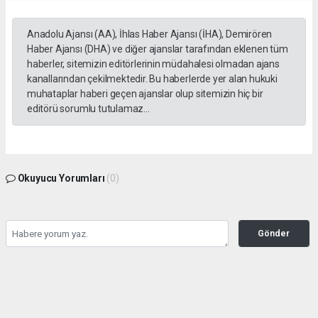
Anadolu Ajansı (AA), İhlas Haber Ajansı (İHA), Demirören
Haber Ajansı (DHA) ve diğer ajanslar tarafından eklenen tüm
haberler, sitemizin editörlerinin müdahalesi olmadan ajans
kanallarından çekilmektedir. Bu haberlerde yer alan hukuki
muhataplar haberi geçen ajanslar olup sitemizin hiç bir
editörü sorumlu tutulamaz...
Okuyucu Yorumları
(0)
Gönder
Yorum yazarak Topluluk Kuralları’nı kabul etmiş bulunuyor ve tekhabergazetesi.com
sitesine yaptığınız yorumunuzla ilgili doğrudan veya dolaylı tüm sorumluluğu tek
başınıza üstleniyorsunuz. Yazılan tüm yorumlardan site yönetimi hiçbir şekilde
sorumlu tutulamaz.