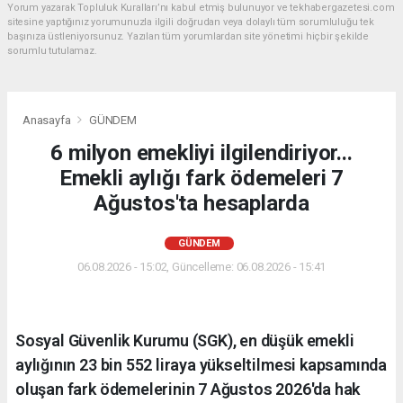
Yorum yazarak Topluluk Kuralları’nı kabul etmiş bulunuyor ve tekhabergazetesi.com
sitesine yaptığınız yorumunuzla ilgili doğrudan veya dolaylı tüm sorumluluğu tek
başınıza üstleniyorsunuz. Yazılan tüm yorumlardan site yönetimi hiçbir şekilde
sorumlu tutulamaz.
Anasayfa
GÜNDEM
6 milyon emekliyi ilgilendiriyor...
Emekli aylığı fark ödemeleri 7
Ağustos'ta hesaplarda
GÜNDEM
06.08.2026 - 15:02, Güncelleme: 06.08.2026 - 15:41
Sosyal Güvenlik Kurumu (SGK), en düşük emekli
aylığının 23 bin 552 liraya yükseltilmesi kapsamında
oluşan fark ödemelerinin 7 Ağustos 2026'da hak