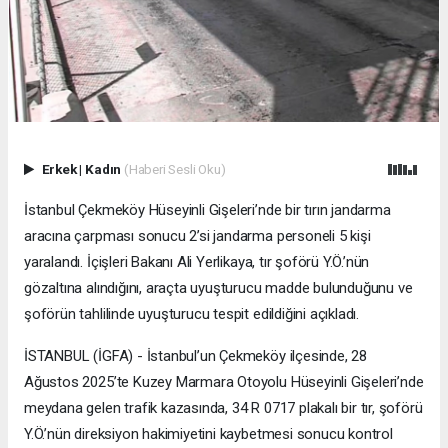
Erkek
|
Kadın
(Haberi Sesli Oku)
İstanbul Çekmeköy Hüseyinli Gişeleri’nde bir tırın jandarma
aracına çarpması sonucu 2’si jandarma personeli 5 kişi
yaralandı. İçişleri Bakanı Ali Yerlikaya, tır şoförü Y.Ö.’nün
gözaltına alındığını, araçta uyuşturucu madde bulunduğunu ve
şoförün tahlilinde uyuşturucu tespit edildiğini açıkladı.
İSTANBUL (İGFA) - İstanbul’un Çekmeköy ilçesinde, 28
Ağustos 2025’te Kuzey Marmara Otoyolu Hüseyinli Gişeleri’nde
meydana gelen trafik kazasında, 34 R 0717 plakalı bir tır, şoförü
Y.Ö.’nün direksiyon hakimiyetini kaybetmesi sonucu kontrol