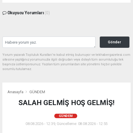
Okuyucu Yorumları
(0)
Gönder
Yorum yazarak Topluluk Kuralları’nı kabul etmiş bulunuyor ve tekhabergazetesi.com
sitesine yaptığınız yorumunuzla ilgili doğrudan veya dolaylı tüm sorumluluğu tek
başınıza üstleniyorsunuz. Yazılan tüm yorumlardan site yönetimi hiçbir şekilde
sorumlu tutulamaz.
Anasayfa
GÜNDEM
SALAH GELMİŞ HOŞ GELMİŞ!
GÜNDEM
08.08.2026 - 12:39, Güncelleme: 08.08.2026 - 12:55