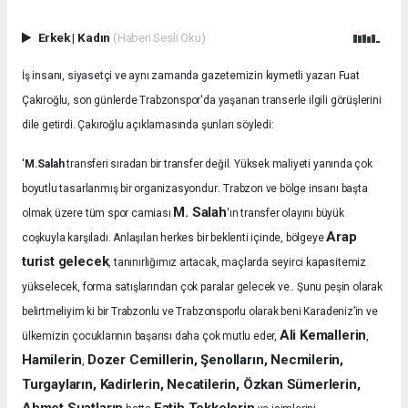
Erkek
|
Kadın
(Haberi Sesli Oku)
İş insanı, siyasetçi ve aynı zamanda gazetemizin kıymetli yazarı Fuat
Çakıroğlu, son günlerde Trabzonspor'da yaşanan transerle ilgili görüşlerini
dile getirdi. Çakıroğlu açıklamasında şunları söyledi:
'
M.Salah
transferi sıradan bir transfer değil. Yüksek maliyeti yanında çok
.
boyutlu tasarlanmış bir organizasyondur
Trabzon ve bölge insanı başta
M. Salah
olmak üzere tüm spor camiası
'ın transfer olayını büyük
Arap
coşkuyla karşıladı.
Anlaşılan herkes bir beklenti içinde, bölgeye
turist gelecek
, tanınırlığımız artacak, maçlarda seyirci kapasitemiz
yükselecek, forma satışlarından çok paralar gelecek ve.. Şunu peşin olarak
belirtmeliyim ki bir Trabzonlu ve Trabzonsporlu olarak beni Karadeniz’in ve
Ali Kemallerin
ülkemizin çocuklarının başarısı daha çok mutlu eder,
,
Hamilerin
Dozer Cemillerin, Şenolların, Necmilerin,
,
Turgayların, Kadirlerin, Necatilerin, Özkan Sümerlerin,
Ahmet Suatların
Fatih Tekkelerin