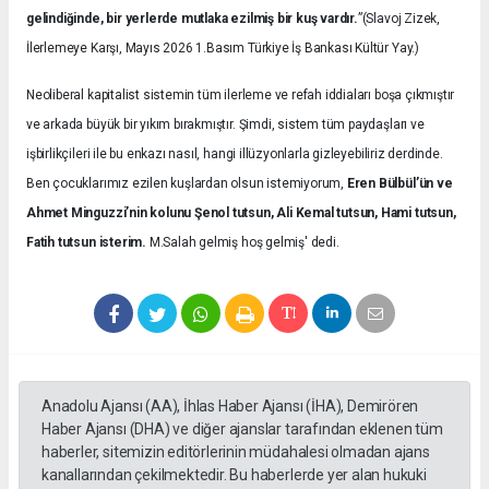
gelindiğinde, bir yerlerde mutlaka ezilmiş bir kuş vardır.
”(Slavoj Zizek,
İlerlemeye Karşı, Mayıs 2026 1.Basım Türkiye İş Bankası Kültür Yay.)
Neoliberal kapitalist sistemin tüm ilerleme ve refah iddiaları boşa çıkmıştır
ve arkada büyük bir yıkım bırakmıştır. Şimdi, sistem tüm paydaşları ve
işbirlikçileri ile bu enkazı nasıl, hangi illüzyonlarla gizleyebiliriz derdinde.
Ben çocuklarımız ezilen kuşlardan olsun istemiyorum,
Eren Bülbül’ün ve
Ahmet Minguzzi’nin kolunu Şenol tutsun, Ali Kemal tutsun, Hami tutsun,
Fatih tutsun isterim.
M.Salah gelmiş hoş gelmiş' dedi.
Anadolu Ajansı (AA), İhlas Haber Ajansı (İHA), Demirören
Haber Ajansı (DHA) ve diğer ajanslar tarafından eklenen tüm
haberler, sitemizin editörlerinin müdahalesi olmadan ajans
kanallarından çekilmektedir. Bu haberlerde yer alan hukuki