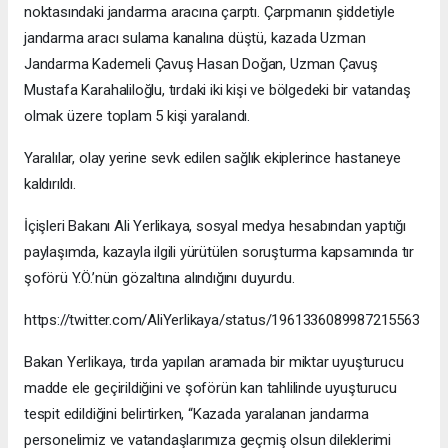
noktasındaki jandarma aracına çarptı. Çarpmanın şiddetiyle
jandarma aracı sulama kanalına düştü, kazada Uzman
Jandarma Kademeli Çavuş Hasan Doğan, Uzman Çavuş
Mustafa Karahaliloğlu, tırdaki iki kişi ve bölgedeki bir vatandaş
olmak üzere toplam 5 kişi yaralandı.
Yaralılar, olay yerine sevk edilen sağlık ekiplerince hastaneye
kaldırıldı.
İçişleri Bakanı Ali Yerlikaya, sosyal medya hesabından yaptığı
paylaşımda, kazayla ilgili yürütülen soruşturma kapsamında tır
şoförü Y.Ö.’nün gözaltına alındığını duyurdu.
https://twitter.com/AliYerlikaya/status/1961336089987215563
Bakan Yerlikaya, tırda yapılan aramada bir miktar uyuşturucu
madde ele geçirildiğini ve şoförün kan tahlilinde uyuşturucu
tespit edildiğini belirtirken, “Kazada yaralanan jandarma
personelimiz ve vatandaşlarımıza geçmiş olsun dileklerimi