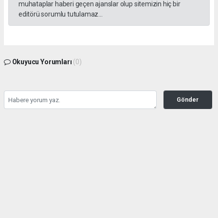
muhataplar haberi geçen ajanslar olup sitemizin hiç bir
editörü sorumlu tutulamaz...
Okuyucu Yorumları
(0)
Gönder
Yorum yazarak Topluluk Kuralları’nı kabul etmiş bulunuyor ve tekhabergazetesi.com
sitesine yaptığınız yorumunuzla ilgili doğrudan veya dolaylı tüm sorumluluğu tek
başınıza üstleniyorsunuz. Yazılan tüm yorumlardan site yönetimi hiçbir şekilde
sorumlu tutulamaz.
haber paketi
haber scripti
haber yazılımı
Tüm hakları saklı tutulmaktadır.Copyright 2026©