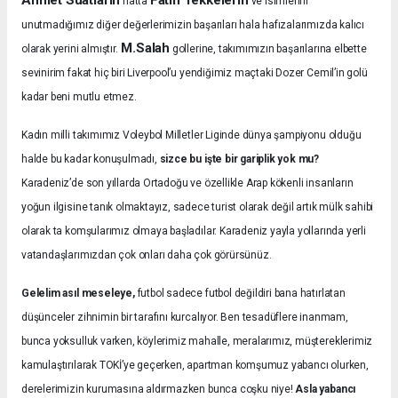
hatta
ve isimlerini
unutmadığımız diğer değerlerimizin başarıları hala hafızalarımızda kalıcı
M.Salah
olarak yerini almıştır.
gollerine, takımımızın başarılarına elbette
sevinirim fakat hiç biri Liverpool’u yendiğimiz maçtaki Dozer Cemil’in golü
kadar beni mutlu etmez.
Kadın milli takımımız Voleybol Milletler Liginde dünya şampiyonu olduğu
halde bu kadar konuşulmadı,
sizce bu işte bir gariplik yok mu?
Karadeniz’de son yıllarda Ortadoğu ve özellikle Arap kökenli insanların
yoğun ilgisine tanık olmaktayız, sadece turist olarak değil artık mülk sahibi
olarak ta komşularımız olmaya başladılar. Karadeniz yayla yollarında yerli
vatandaşlarımızdan çok onları daha çok görürsünüz.
Gelelim asıl meseleye,
futbol sadece futbol değildiri bana hatırlatan
düşünceler zihnimin bir tarafını kurcalıyor. Ben tesadüflere inanmam,
bunca yoksulluk varken, köylerimiz mahalle, meralarımız, müştereklerimiz
kamulaştırılarak TOKİ’ye geçerken, apartman komşumuz yabancı olurken,
derelerimizin kurumasına aldırmazken bunca coşku niye!
Asla yabancı