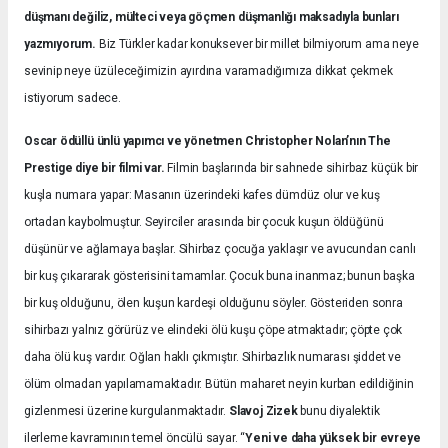
düşmanı değiliz, mülteci veya göçmen düşmanlığı maksadıyla bunları
yazmıyorum.
Biz Türkler kadar konuksever bir millet bilmiyorum ama neye
sevinip neye üzüleceğimizin ayırdına varamadığımıza dikkat çekmek
istiyorum sadece.
Oscar ödüllü ünlü yapımcı ve yönetmen Christopher Nolan’nın The
Prestige diye bir filmi var.
Filmin başlarında bir sahnede sihirbaz küçük bir
kuşla numara yapar: Masanın üzerindeki kafes dümdüz olur ve kuş
ortadan kaybolmuştur. Seyirciler arasında bir çocuk kuşun öldüğünü
düşünür ve ağlamaya başlar. Sihirbaz çocuğa yaklaşır ve avucundan canlı
bir kuş çıkararak gösterisini tamamlar. Çocuk buna inanmaz; bunun başka
bir kuş olduğunu, ölen kuşun kardeşi olduğunu söyler. Gösteriden sonra
sihirbazı yalnız görürüz ve elindeki ölü kuşu çöpe atmaktadır; çöpte çok
daha ölü kuş vardır. Oğlan haklı çıkmıştır. Sihirbazlık numarası şiddet ve
ölüm olmadan yapılamamaktadır. Bütün maharet neyin kurban edildiğinin
gizlenmesi üzerine kurgulanmaktadır.
Slavoj Zizek
bunu diyalektik
ilerleme kavramının temel öncülü sayar. “
Yeni ve daha yüksek bir evreye