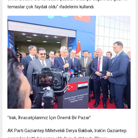
temaslar çok faydalı oldu" ifadelerini kullandı.
"Irak, İhracatçılarımız İçin Önemli Bir Pazar"
AK Parti Gaziantep Milletvekili Derya Bakbak, Irak'ın Gaziantep