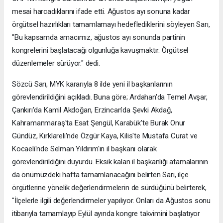
mesai harcadıklarını ifade etti. Ağustos ayı sonuna kadar
örgütsel hazırlıkları tamamlamayı hedeflediklerini söyleyen Sarı,
"Bu kapsamda amacımız, ağustos ayı sonunda partinin
kongrelerini başlatacağı olgunluğa kavuşmaktır. Örgütsel
düzenlemeler sürüyor." dedi.
Sözcü Sarı, MYK kararıyla 8 ilde yeni il başkanlarının
görevlendirildiğini açıkladı. Buna göre; Ardahan'da Temel Avşar,
Çankırı'da Kamil Akdoğan, Erzincan'da Şevki Akdağ,
Kahramanmaraş'ta Esat Şengül, Karabük'te Burak Onur
Gündüz, Kırklareli'nde Özgür Kaya, Kilis'te Mustafa Curat ve
Kocaeli'nde Selman Yıldırım'ın il başkanı olarak
görevlendirildiğini duyurdu. Eksik kalan il başkanlığı atamalarının
da önümüzdeki hafta tamamlanacağını belirten Sarı, ilçe
örgütlerine yönelik değerlendirmelerin de sürdüğünü belirterek,
"İlçelerle ilgili değerlendirmeler yapılıyor. Onları da Ağustos sonu
itibarıyla tamamlayıp Eylül ayında kongre takvimini başlatıyor