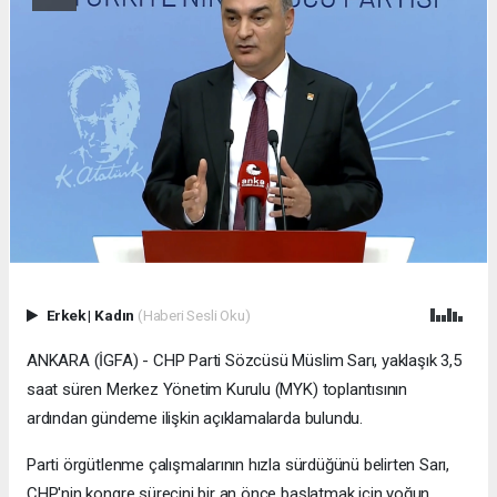
Erkek
|
Kadın
(Haberi Sesli Oku)
ANKARA (İGFA) - CHP Parti Sözcüsü Müslim Sarı, yaklaşık 3,5
saat süren Merkez Yönetim Kurulu (MYK) toplantısının
ardından gündeme ilişkin açıklamalarda bulundu.
Parti örgütlenme çalışmalarının hızla sürdüğünü belirten Sarı,
CHP'nin kongre sürecini bir an önce başlatmak için yoğun