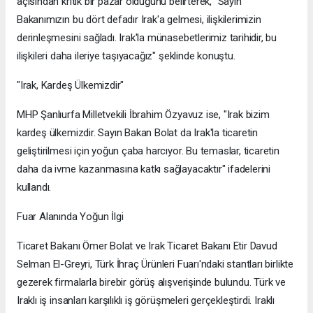
açısından kritik bir pazar olduğunu belirterek, "Sayın
Bakanımızın bu dört defadır Irak'a gelmesi, ilişkilerimizin
derinleşmesini sağladı. Irak'la münasebetlerimiz tarihidir, bu
ilişkileri daha ileriye taşıyacağız" şeklinde konuştu.
"Irak, Kardeş Ülkemizdir"
MHP Şanlıurfa Milletvekili İbrahim Özyavuz ise, "Irak bizim
kardeş ülkemizdir. Sayın Bakan Bolat da Irak'la ticaretin
geliştirilmesi için yoğun çaba harcıyor. Bu temaslar, ticaretin
daha da ivme kazanmasına katkı sağlayacaktır" ifadelerini
kullandı.
Fuar Alanında Yoğun İlgi
Ticaret Bakanı Ömer Bolat ve Irak Ticaret Bakanı Etir Davud
Selman El-Greyri, Türk İhraç Ürünleri Fuarı'ndaki stantları birlikte
gezerek firmalarla birebir görüş alışverişinde bulundu. Türk ve
Iraklı iş insanları karşılıklı iş görüşmeleri gerçekleştirdi. Iraklı