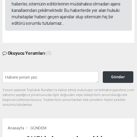
haberler, sitemizin editörlerinin müdahalesi olmadan ajans
kanallarından çekilmektedir. Bu haberlerde yer alan hukuki
muhataplar haberi geçen ajanslar olup sitemizin hiç bir
editörü sorumlu tutulamaz...
Okuyucu Yorumları
(0)
Gönder
Yorum yazarak Topluluk Kuralları’nı kabul etmiş bulunuyor ve tekhabergazetesi.com
sitesine yaptığınız yorumunuzla ilgili doğrudan veya dolaylı tüm sorumluluğu tek
başınıza üstleniyorsunuz. Yazılan tüm yorumlardan site yönetimi hiçbir şekilde
sorumlu tutulamaz.
Anasayfa
GÜNDEM