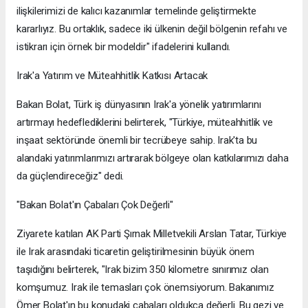
ilişkilerimizi de kalıcı kazanımlar temelinde geliştirmekte
kararlıyız. Bu ortaklık, sadece iki ülkenin değil bölgenin refahı ve
istikrarı için örnek bir modeldir" ifadelerini kullandı.
Irak'a Yatırım ve Müteahhitlik Katkısı Artacak
Bakan Bolat, Türk iş dünyasının Irak'a yönelik yatırımlarını
artırmayı hedeflediklerini belirterek, "Türkiye, müteahhitlik ve
inşaat sektöründe önemli bir tecrübeye sahip. Irak'ta bu
alandaki yatırımlarımızı artırarak bölgeye olan katkılarımızı daha
da güçlendireceğiz" dedi.
"Bakan Bolat'ın Çabaları Çok Değerli"
Ziyarete katılan AK Parti Şırnak Milletvekili Arslan Tatar, Türkiye
ile Irak arasındaki ticaretin geliştirilmesinin büyük önem
taşıdığını belirterek, "Irak bizim 350 kilometre sınırımız olan
komşumuz. Irak ile temasları çok önemsiyorum. Bakanımız
Ömer Bolat'ın bu konudaki çabaları oldukça değerli. Bu gezi ve