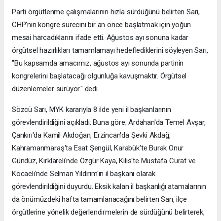
Parti örgütlenme çalışmalarının hızla sürdüğünü belirten Sarı,
CHP'nin kongre sürecini bir an önce başlatmak için yoğun
mesai harcadıklarını ifade etti. Ağustos ayı sonuna kadar
örgütsel hazırlıkları tamamlamayı hedeflediklerini söyleyen Sarı,
"Bu kapsamda amacımız, ağustos ayı sonunda partinin
kongrelerini başlatacağı olgunluğa kavuşmaktır. Örgütsel
düzenlemeler sürüyor." dedi.
Sözcü Sarı, MYK kararıyla 8 ilde yeni il başkanlarının
görevlendirildiğini açıkladı. Buna göre; Ardahan'da Temel Avşar,
Çankırı'da Kamil Akdoğan, Erzincan'da Şevki Akdağ,
Kahramanmaraş'ta Esat Şengül, Karabük'te Burak Onur
Gündüz, Kırklareli'nde Özgür Kaya, Kilis'te Mustafa Curat ve
Kocaeli'nde Selman Yıldırım'ın il başkanı olarak
görevlendirildiğini duyurdu. Eksik kalan il başkanlığı atamalarının
da önümüzdeki hafta tamamlanacağını belirten Sarı, ilçe
örgütlerine yönelik değerlendirmelerin de sürdüğünü belirterek,