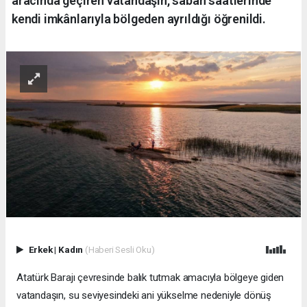
aracında geçiren vatandaşın, sabah saatlerinde
kendi imkânlarıyla bölgeden ayrıldığı öğrenildi.
Erkek
|
Kadın
(Haberi Sesli Oku)
Atatürk Barajı çevresinde balık tutmak amacıyla bölgeye giden
vatanda
ş
ın, su seviyesindeki ani yükselme nedeniyle dönü
ş