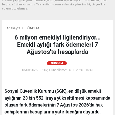
sitesine yaptığınız yorumunuzla ilgili doğrudan veya dolaylı tüm sorumluluğu tek
başınıza üstleniyorsunuz. Yazılan tüm yorumlardan site yönetimi hiçbir şekilde
sorumlu tutulamaz.
Anasayfa
GÜNDEM
6 milyon emekliyi ilgilendiriyor...
Emekli aylığı fark ödemeleri 7
Ağustos'ta hesaplarda
GÜNDEM
06.08.2026 - 15:02, Güncelleme: 06.08.2026 - 15:41
Sosyal Güvenlik Kurumu (SGK), en düşük emekli
aylığının 23 bin 552 liraya yükseltilmesi kapsamında
oluşan fark ödemelerinin 7 Ağustos 2026'da hak
sahiplerinin hesaplarına yatırılacağını duyurdu.