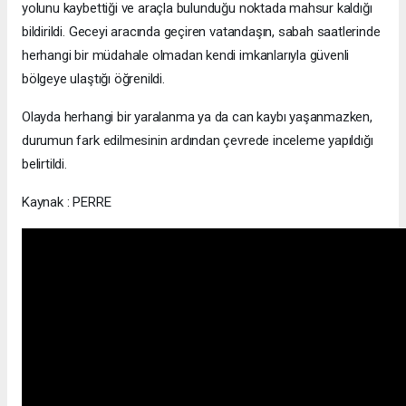
yolunu kaybetti
ğ
i ve araçla bulundu
ğ
u noktada mahsur kaldı
ğ
ı
bildirildi. Geceyi aracında geçiren vatanda
ş
ın, sabah saatlerinde
herhangi bir müdahale olmadan kendi imkanlarıyla güvenli
bölgeye ula
ş
tı
ğ
ı ö
ğ
renildi.
Olayda herhangi bir yaralanma ya da can kaybı ya
ş
anmazken,
durumun fark edilmesinin ardından çevrede inceleme yapıldı
ğ
ı
belirtildi.
Kaynak : PERRE