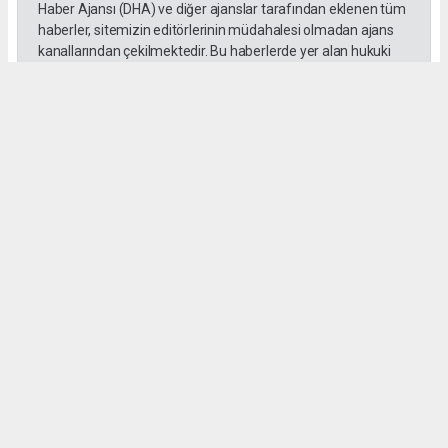
Haber Ajansı (DHA) ve diğer ajanslar tarafından eklenen tüm
haberler, sitemizin editörlerinin müdahalesi olmadan ajans
kanallarından çekilmektedir. Bu haberlerde yer alan hukuki
muhataplar haberi geçen ajanslar olup sitemizin hiç bir
editörü sorumlu tutulamaz...
Okuyucu Yorumları
(0)
Gönder
Yorum yazarak Topluluk Kuralları’nı kabul etmiş bulunuyor ve tekhabergazetesi.com
sitesine yaptığınız yorumunuzla ilgili doğrudan veya dolaylı tüm sorumluluğu tek
başınıza üstleniyorsunuz. Yazılan tüm yorumlardan site yönetimi hiçbir şekilde
sorumlu tutulamaz.