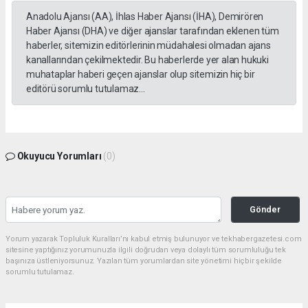
Anadolu Ajansı (AA), İhlas Haber Ajansı (İHA), Demirören
Haber Ajansı (DHA) ve diğer ajanslar tarafından eklenen tüm
haberler, sitemizin editörlerinin müdahalesi olmadan ajans
kanallarından çekilmektedir. Bu haberlerde yer alan hukuki
muhataplar haberi geçen ajanslar olup sitemizin hiç bir
editörü sorumlu tutulamaz...
Okuyucu Yorumları
(0)
Gönder
Yorum yazarak Topluluk Kuralları’nı kabul etmiş bulunuyor ve tekhabergazetesi.com
sitesine yaptığınız yorumunuzla ilgili doğrudan veya dolaylı tüm sorumluluğu tek
başınıza üstleniyorsunuz. Yazılan tüm yorumlardan site yönetimi hiçbir şekilde
sorumlu tutulamaz.