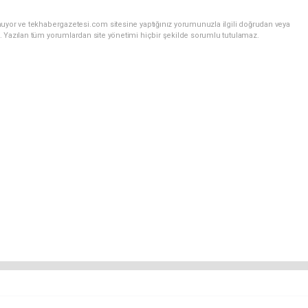
nuyor ve tekhabergazetesi.com sitesine yaptığınız yorumunuzla ilgili doğrudan veya
. Yazılan tüm yorumlardan site yönetimi hiçbir şekilde sorumlu tutulamaz.