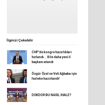
İlginizi Çekebilir
CHP'de kongre hazırlıkları
hızlandı... 8 ile daha yeni il
başkanı atandı
Özgür Özel ve Veli Ağbaba için
fezleke hazırlandı!
DOKDOR BU NASIL İHALE?