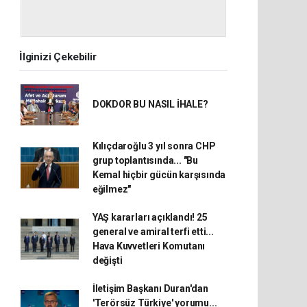
İlginizi Çekebilir
DOKDOR BU NASIL İHALE?
Kılıçdaroğlu 3 yıl sonra CHP
grup toplantısında... "Bu
Kemal hiçbir gücün karşısında
eğilmez"
YAŞ kararları açıklandı! 25
general ve amiral terfi etti...
Hava Kuvvetleri Komutanı
değişti
İletişim Başkanı Duran'dan
'Terörsüz Türkiye' yorumu...