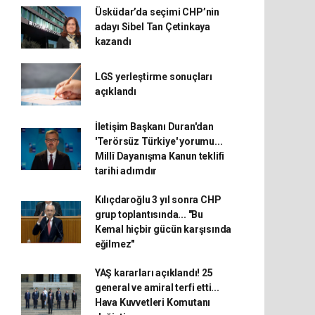
Üsküdar’da seçimi CHP’nin
adayı Sibel Tan Çetinkaya
kazandı
LGS yerleştirme sonuçları
açıklandı
İletişim Başkanı Duran'dan
'Terörsüz Türkiye' yorumu...
Millî Dayanışma Kanun teklifi
tarihi adımdır
Kılıçdaroğlu 3 yıl sonra CHP
grup toplantısında... "Bu
Kemal hiçbir gücün karşısında
eğilmez"
YAŞ kararları açıklandı! 25
general ve amiral terfi etti...
Hava Kuvvetleri Komutanı