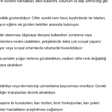
nir sistemi hastalıkları, alkol kullanımı, solunum ve kalp yetmezliği gibi
klılık gösterebiliyor. Ciltte sürekli nem hissi, kıyafetlerde ter lekeleri,
yon eğilimi sık görülen belirtiler arasında bulunuyor.
dın ıslanması, bilgisayar klavyesi kullanırken zorlanma veya
lemlere neden olabilirken, yetişkinlerde daha çok sosyal yaşamı
iliyor veya sosyal ortamlarda rahatsızlık hissedebiliyor.
nra yeniden yoğun terleme görülebilirken, nadiren ciltte renk değişikliği
aya çıkabiliyor.
le dahiliye veya dermatoloji uzmanlarına başvurması öneriliyor. Gerekli
diğer branşlardan destek alınabiliyor.
ene ile konulurken; kan testleri, tiroit fonksiyonları, kan şekeri
an hastalıkların araştırılması sağlanıyor.