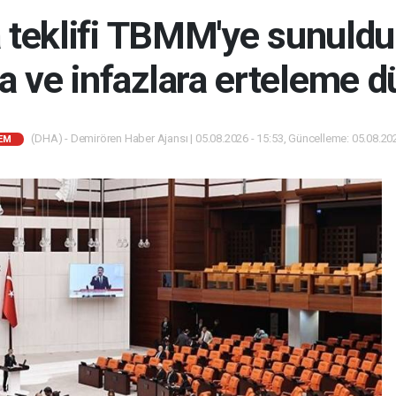
 teklifi TBMM'ye sunuldu
 ve infazlara erteleme 
(DHA) - Demirören Haber Ajansı | 05.08.2026 - 15:53, Güncelleme: 05.08.202
EM