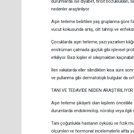
durumlarda ise diyabet, tiroit bozuklukları, si
nedenler araştırılıyor.
Aşırı terleme belirtileri yaş gruplarına göre far
vücut kokusunda artış, cilt tahrişi ve enfeksi
Çocuklarda aşırı terleme; yazı yazarken kâğı
enstrüman çalmada güçlük gibi işlevsel prob
etkiliyor. Bazı kişiler el sıkışmaktan kaçınab
İleri vakalarda eller silindikten kısa süre so
ve pullanma gibi dermatolojik bulgular da ort
TANI VE TEDAVİDE NEDEN ARAŞTIRILIYOR
Aşırı terleme şikâyeti olan kişilerin öncelik
durumlarda endokrinoloji, nöroloji veya ilgili 
Tanı çoğunlukla hastanın öyküsü ve fizik muay
ölçümleri ve hormonal incelemelerle altta yat