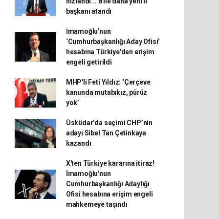
hızlandı... 8 ile daha yeni il
başkanı atandı
İmamoğlu'nun
‘Cumhurbaşkanlığı Aday Ofisi’
hesabına Türkiye'den erişim
engeli getirildi
MHP'li Feti Yıldız: ‘Çerçeve
kanunda mutabıkız, pürüz
yok’
Üsküdar’da seçimi CHP’nin
adayı Sibel Tan Çetinkaya
kazandı
X'ten Türkiye kararına itiraz!
İmamoğlu'nun
Cumhurbaşkanlığı Adaylığı
Ofisi hesabına erişim engeli
mahkemeye taşındı