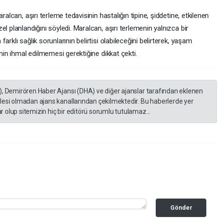
ralcan, aşırı terleme tedavisinin hastalığın tipine, şiddetine, etkilenen
l planlandığını söyledi. Maralcan, aşırı terlemenin yalnızca bir
rklı sağlık sorunlarının belirtisi olabileceğini belirterek, yaşam
inin ihmal edilmemesi gerektiğine dikkat çekti.
), Demirören Haber Ajansı (DHA) ve diğer ajanslar tarafından eklenen
lesi olmadan ajans kanallarından çekilmektedir. Bu haberlerde yer
 olup sitemizin hiç bir editörü sorumlu tutulamaz...
Gönder