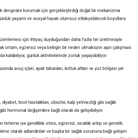
k dengesini korumak için gerçekleştirdiği doğal bir mekanizma
de günlük yaşamı ve sosyal hayatı olumsuz etkileyebilecek boyutlara
üzenlemesi için ihtiyaç duyduğundan daha fazla ter üretmesiyle
ıcak ortam, egzersiz veya belirgin bir neden olmaksızın aşırı çalışması
 kalabiliyor, günlük aktivitelerinde zorluk yaşayabiliyor.
sında avuç içleri, ayak tabanları, koltuk altları ve yüz bölgesi yer
 diyabet, tiroit hastalıkları, obezite, kalp yetmezliği gibi sağlık
ibi hormonal değişimlere bağlı olarak da gelişebiliyor.
rı terleme ise genellikle stres, egzersiz, sıcaklık artışı ve genetik
erleme olarak adlandırılan ve başka bir sağlık sorununa bağlı gelişen