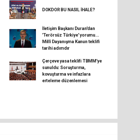
DOKDOR BU NASIL İHALE?
İletişim Başkanı Duran'dan
'Terörsüz Türkiye' yorumu...
Millî Dayanışma Kanun teklifi
tarihi adımdır
Çerçeve yasa teklifi TBMM'ye
sunuldu: Soruşturma,
kovuşturma ve infazlara
erteleme düzenlemesi