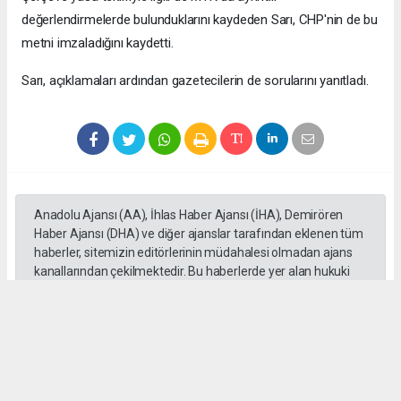
değerlendirmelerde bulunduklarını kaydeden Sarı, CHP'nin de bu
metni imzaladığını kaydetti.
Sarı, açıklamaları ardından gazetecilerin de sorularını yanıtladı.
Anadolu Ajansı (AA), İhlas Haber Ajansı (İHA), Demirören
Haber Ajansı (DHA) ve diğer ajanslar tarafından eklenen tüm
haberler, sitemizin editörlerinin müdahalesi olmadan ajans
kanallarından çekilmektedir. Bu haberlerde yer alan hukuki
muhataplar haberi geçen ajanslar olup sitemizin hiç bir
editörü sorumlu tutulamaz...
Okuyucu Yorumları
(0)