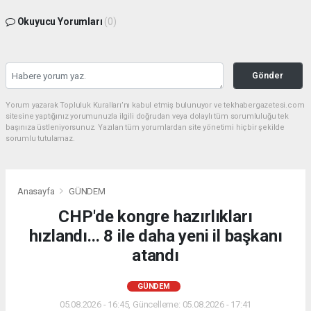
Okuyucu Yorumları
(0)
Gönder
Yorum yazarak Topluluk Kuralları’nı kabul etmiş bulunuyor ve tekhabergazetesi.com
sitesine yaptığınız yorumunuzla ilgili doğrudan veya dolaylı tüm sorumluluğu tek
başınıza üstleniyorsunuz. Yazılan tüm yorumlardan site yönetimi hiçbir şekilde
sorumlu tutulamaz.
Anasayfa
GÜNDEM
CHP'de kongre hazırlıkları
hızlandı... 8 ile daha yeni il başkanı
atandı
GÜNDEM
05.08.2026 - 16:45, Güncelleme: 05.08.2026 - 17:41