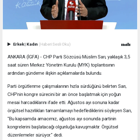
Erkek
|
Kadın
(Haberi Sesli Oku)
ANKARA (İGFA) - CHP Parti Sözcüsü Müslim Sarı, yaklaşık 3,5
saat süren Merkez Yönetim Kurulu (MYK) toplantısının
ardından gündeme ilişkin açıklamalarda bulundu.
Parti örgütlenme çalışmalarının hızla sürdüğünü belirten Sarı,
CHP'nin kongre sürecini bir an önce başlatmak için yoğun
mesai harcadıklarını ifade etti. Ağustos ayı sonuna kadar
örgütsel hazırlıkları tamamlamayı hedeflediklerini söyleyen Sarı,
"Bu kapsamda amacımız, ağustos ayı sonunda partinin
kongrelerini başlatacağı olgunluğa kavuşmaktır. Örgütsel
düzenlemeler sürüyor." dedi.