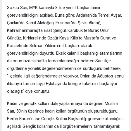
Sözcü Sarı, MYK kararıyla 8 ilde yeni il başkanlarının
görevlendirildiğini açıkladı. Buna göre; Ardahan'da Temel Avşar,
Çankırı'da Kamil Akdoğan, Erzincan'da Şevki Akdağ,
Kahramanmaraş'ta Esat Şengül, Karabük'te Burak Onur
Gündüz, Kırklareli'nde Özgür Kaya, Kilis'te Mustafa Curat ve
Kocaeli'nde Selman Yıldırım'ın il başkanı olarak
görevlendirildiğini duyurdu. Eksik kalan il başkanlığı atamalarının
da önümüzdeki hafta tamamlanacağını belirten Sarı, ilçe
örgütlerine yönelik değerlendirmelerin de sürdüğünü belirterek,
"İlçelerle ilgili değerlendirmeler yapılıyor. Onları da Ağustos sonu
itibarıyla tamamlayıp Eylül ayında kongre takvimini başlatıyor
olacağız" diye konuştu.
Kadın ve gençlik kollarındaki yapılanmaya da değinen Müslim
Sarı, 50'nin üzerinde kadın kolları örgütünün oluşturulduğunu,
Berfin Karan'ın ise Gençlik Kolları Başkanlığı görevine atandığını
açıkladı. Gençlik kollarının da il örgütlenmelerini tamamlayarak