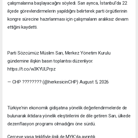
çalışmalarına başlayacağını söyledi. Sarı ayrıca, İstanbul'da 22
ilçede görevlendirmelerin yapıldığını belirterek parti örgütlerinin
kongre sürecine hazırlanması için çalışmaların aralıksız devam
ettiğini kaydetti.
Parti Sözcümüz Müslim Sarı, Merkez Yönetim Kurulu
gündemine ilişkin basın toplantısı düzenliyor.
https://t.co/w3KYULPrpz
— CHP ???????? (@herkesicinCHP) August 5, 2026
Türkiye'nin ekonomik gidişatına yönelik değerlendirmelerde de
bulunarak iktidara yönelik eleştirilerini de dile getiren Sarı, ülkede
dezenflasyon programı olmadığını öne sürdü.
Çerçeve yasa teklifiyle ilgili de MYK'da ayrıntılı