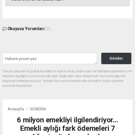
Okuyucu Yorumları
(0)
Gönder
Yorum yazarak Topluluk Kuralları’nı kabul etmiş bulunuyor ve tekhabergazetesi.com
sitesine yaptığınız yorumunuzla ilgili doğrudan veya dolaylı tüm sorumluluğu tek
başınıza üstleniyorsunuz. Yazılan tüm yorumlardan site yönetimi hiçbir şekilde
sorumlu tutulamaz.
Anasayfa
GÜNDEM
6 milyon emekliyi ilgilendiriyor...
Emekli aylığı fark ödemeleri 7