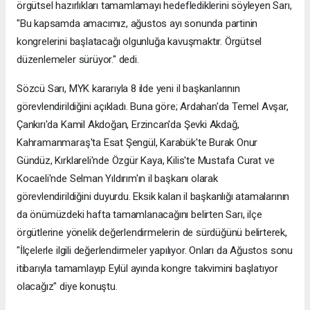
örgütsel hazırlıkları tamamlamayı hedeflediklerini söyleyen Sarı,
"Bu kapsamda amacımız, ağustos ayı sonunda partinin
kongrelerini başlatacağı olgunluğa kavuşmaktır. Örgütsel
düzenlemeler sürüyor." dedi.
Sözcü Sarı, MYK kararıyla 8 ilde yeni il başkanlarının
görevlendirildiğini açıkladı. Buna göre; Ardahan'da Temel Avşar,
Çankırı'da Kamil Akdoğan, Erzincan'da Şevki Akdağ,
Kahramanmaraş'ta Esat Şengül, Karabük'te Burak Onur
Gündüz, Kırklareli'nde Özgür Kaya, Kilis'te Mustafa Curat ve
Kocaeli'nde Selman Yıldırım'ın il başkanı olarak
görevlendirildiğini duyurdu. Eksik kalan il başkanlığı atamalarının
da önümüzdeki hafta tamamlanacağını belirten Sarı, ilçe
örgütlerine yönelik değerlendirmelerin de sürdüğünü belirterek,
"İlçelerle ilgili değerlendirmeler yapılıyor. Onları da Ağustos sonu
itibarıyla tamamlayıp Eylül ayında kongre takvimini başlatıyor
olacağız" diye konuştu.