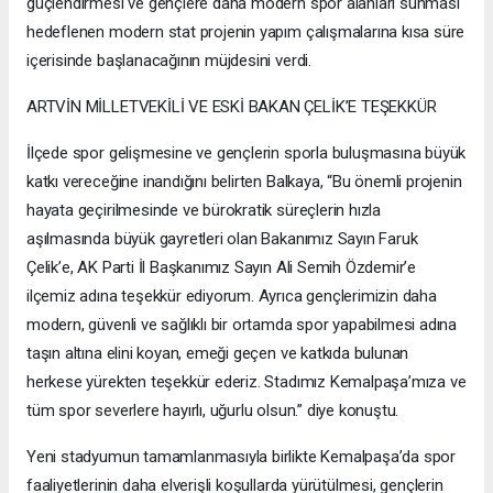
güçlendirmesi ve gençlere daha modern spor alanları sunması
hedeflenen modern stat projenin yapım çalışmalarına kısa süre
içerisinde başlanacağının müjdesini verdi.
ARTVİN MİLLETVEKİLİ VE ESKİ BAKAN ÇELİK’E TEŞEKKÜR
İlçede spor gelişmesine ve gençlerin sporla buluşmasına büyük
katkı vereceğine inandığını belirten Balkaya, “Bu önemli projenin
hayata geçirilmesinde ve bürokratik süreçlerin hızla
aşılmasında büyük gayretleri olan Bakanımız Sayın Faruk
Çelik’e, AK Parti İl Başkanımız Sayın Ali Semih Özdemir’e
ilçemiz adına teşekkür ediyorum. Ayrıca gençlerimizin daha
modern, güvenli ve sağlıklı bir ortamda spor yapabilmesi adına
taşın altına elini koyan, emeği geçen ve katkıda bulunan
herkese yürekten teşekkür ederiz. Stadımız Kemalpaşa’mıza ve
tüm spor severlere hayırlı, uğurlu olsun.” diye konuştu.
Yeni stadyumun tamamlanmasıyla birlikte Kemalpaşa’da spor
faaliyetlerinin daha elverişli koşullarda yürütülmesi, gençlerin