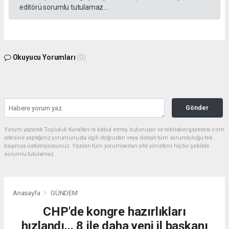
editörü sorumlu tutulamaz...
Okuyucu Yorumları
(0)
Gönder
Yorum yazarak Topluluk Kuralları’nı kabul etmiş bulunuyor ve tekhabergazetesi.com
sitesine yaptığınız yorumunuzla ilgili doğrudan veya dolaylı tüm sorumluluğu tek
başınıza üstleniyorsunuz. Yazılan tüm yorumlardan site yönetimi hiçbir şekilde
sorumlu tutulamaz.
Anasayfa
GÜNDEM
CHP'de kongre hazırlıkları
hızlandı... 8 ile daha yeni il başkanı