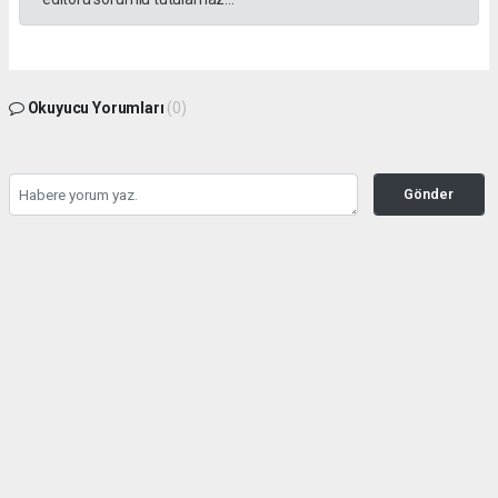
Okuyucu Yorumları
(0)
Gönder
Yorum yazarak Topluluk Kuralları’nı kabul etmiş bulunuyor ve tekhabergazetesi.com
sitesine yaptığınız yorumunuzla ilgili doğrudan veya dolaylı tüm sorumluluğu tek
başınıza üstleniyorsunuz. Yazılan tüm yorumlardan site yönetimi hiçbir şekilde
sorumlu tutulamaz.
haber paketi
haber scripti
haber yazılımı
Tüm hakları saklı tutulmaktadır.Copyright 2026©
Haber Yazılımı:
Web Aksiyon ®