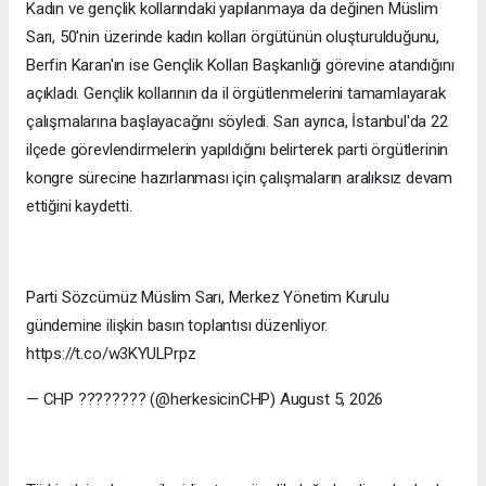
Kadın ve gençlik kollarındaki yapılanmaya da değinen Müslim
Sarı, 50'nin üzerinde kadın kolları örgütünün oluşturulduğunu,
Berfin Karan'ın ise Gençlik Kolları Başkanlığı görevine atandığını
açıkladı. Gençlik kollarının da il örgütlenmelerini tamamlayarak
çalışmalarına başlayacağını söyledi. Sarı ayrıca, İstanbul'da 22
ilçede görevlendirmelerin yapıldığını belirterek parti örgütlerinin
kongre sürecine hazırlanması için çalışmaların aralıksız devam
ettiğini kaydetti.
Parti Sözcümüz Müslim Sarı, Merkez Yönetim Kurulu
gündemine ilişkin basın toplantısı düzenliyor.
https://t.co/w3KYULPrpz
— CHP ???????? (@herkesicinCHP) August 5, 2026