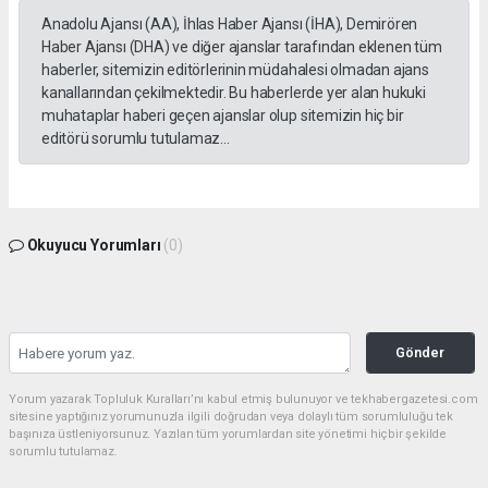
Anadolu Ajansı (AA), İhlas Haber Ajansı (İHA), Demirören
Haber Ajansı (DHA) ve diğer ajanslar tarafından eklenen tüm
haberler, sitemizin editörlerinin müdahalesi olmadan ajans
kanallarından çekilmektedir. Bu haberlerde yer alan hukuki
muhataplar haberi geçen ajanslar olup sitemizin hiç bir
editörü sorumlu tutulamaz...
Okuyucu Yorumları
(0)
Gönder
Yorum yazarak Topluluk Kuralları’nı kabul etmiş bulunuyor ve tekhabergazetesi.com
sitesine yaptığınız yorumunuzla ilgili doğrudan veya dolaylı tüm sorumluluğu tek
başınıza üstleniyorsunuz. Yazılan tüm yorumlardan site yönetimi hiçbir şekilde
sorumlu tutulamaz.