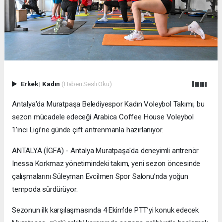
Erkek
|
Kadın
(Haberi Sesli Oku)
Antalya'da Muratpaşa Belediyespor Kadın Voleybol Takımı, bu
sezon mücadele edeceği Arabica Coffee House Voleybol
1’inci Ligi’ne günde çift antrenmanla hazırlanıyor.
ANTALYA (İGFA) - Antalya Muratpaşa'da deneyimli antrenör
Inessa Korkmaz yönetimindeki takım, yeni sezon öncesinde
çalışmalarını Süleyman Evcilmen Spor Salonu’nda yoğun
tempoda sürdürüyor.
Sezonun ilk karşılaşmasında 4 Ekim’de PTT’yi konuk edecek