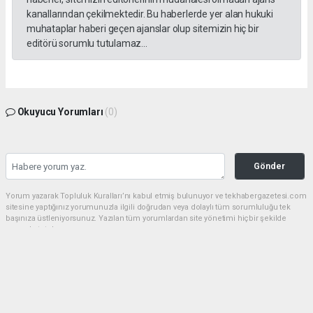
kanallarından çekilmektedir. Bu haberlerde yer alan hukuki
muhataplar haberi geçen ajanslar olup sitemizin hiç bir
editörü sorumlu tutulamaz...
Okuyucu Yorumları
(0)
Gönder
Yorum yazarak Topluluk Kuralları’nı kabul etmiş bulunuyor ve tekhabergazetesi.com
sitesine yaptığınız yorumunuzla ilgili doğrudan veya dolaylı tüm sorumluluğu tek
başınıza üstleniyorsunuz. Yazılan tüm yorumlardan site yönetimi hiçbir şekilde
sorumlu tutulamaz.
Anasayfa
GÜNDEM
CHP'de kongre hazırlıkları