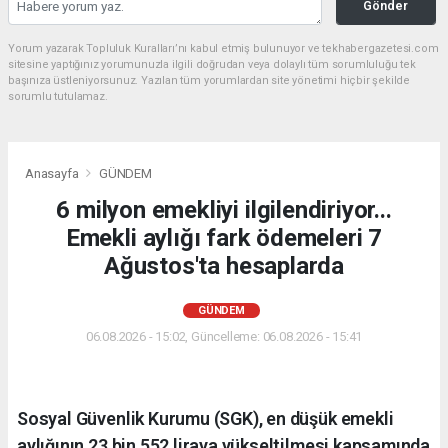
Gönder
Yorum yazarak Topluluk Kuralları’nı kabul etmiş bulunuyor ve tekhabergazetesi.com
sitesine yaptığınız yorumunuzla ilgili doğrudan veya dolaylı tüm sorumluluğu tek
başınıza üstleniyorsunuz. Yazılan tüm yorumlardan site yönetimi hiçbir şekilde
sorumlu tutulamaz.
Anasayfa
GÜNDEM
6 milyon emekliyi ilgilendiriyor...
Emekli aylığı fark ödemeleri 7
Ağustos'ta hesaplarda
GÜNDEM
06.08.2026 - 15:02, Güncelleme: 06.08.2026 - 15:41
Sosyal Güvenlik Kurumu (SGK), en düşük emekli
aylığının 23 bin 552 liraya yükseltilmesi kapsamında