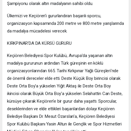
Şampiyonu olarak altın madalyanın sahibi oldu.
Ülkemizi ve Keçiören’i gururlandıran başarılı sporcu,
organizasyon kapsamında 200 metre ve 800 metre yarışlarında
da madalya mücadelesi verecek.
KIRKPINAR’DA DA KÜRSÜ GURURU
Keçiören Belediyesi Spor Kulübü, Avrupa’da yaşanan altın
madalya gururunun ardından Türk güreşinin en köklü
organizasyonlarından 665. Tarihi Kırkpınar Yağlı Güreşleri’nde
de önemli dereceler elde etti. Deste Küçük Boy birincisi olarak
Deste Orta Boy’a yükselen Yiğit Aktaş ile Deste Orta Boy
ikincisi olarak Büyük Orta Boy’a yükselen Selahattin Can Deste,
kürsüye çıkarak Keçiören’e bir gurur daha yaşattı. Sporcular,
deseklerinden ve elde ettikleri başarılardan dolayı Keçiören
Belediye Başkanı Dr. Mesut Özarslan’a, Keçiören Belediyesi
Spor Kulübü Başkanı Yasin Altun ile Gençlik ve Spor Hizmetleri