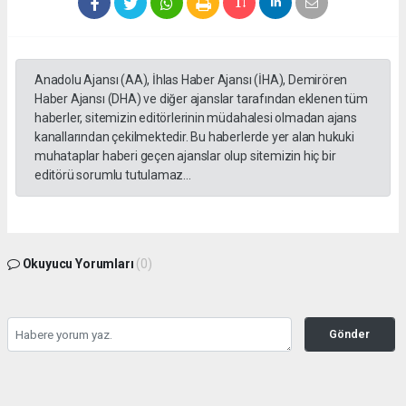
Anadolu Ajansı (AA), İhlas Haber Ajansı (İHA), Demirören
Haber Ajansı (DHA) ve diğer ajanslar tarafından eklenen tüm
haberler, sitemizin editörlerinin müdahalesi olmadan ajans
kanallarından çekilmektedir. Bu haberlerde yer alan hukuki
muhataplar haberi geçen ajanslar olup sitemizin hiç bir
editörü sorumlu tutulamaz...
Okuyucu Yorumları
(0)
Gönder
Yorum yazarak Topluluk Kuralları’nı kabul etmiş bulunuyor ve tekhabergazetesi.com
sitesine yaptığınız yorumunuzla ilgili doğrudan veya dolaylı tüm sorumluluğu tek
başınıza üstleniyorsunuz. Yazılan tüm yorumlardan site yönetimi hiçbir şekilde