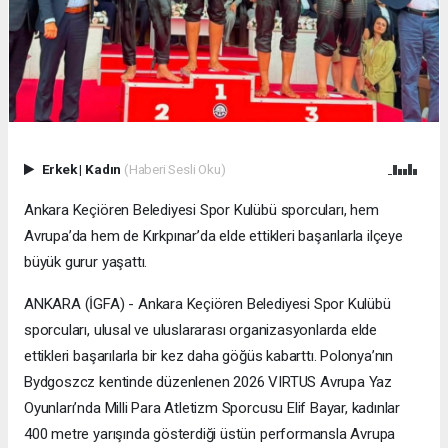
Erkek
|
Kadın
(Haberi Sesli Oku)
Ankara Keçiören Belediyesi Spor Kulübü sporcuları, hem
Avrupa’da hem de Kırkpınar’da elde ettikleri başarılarla ilçeye
büyük gurur yaşattı.
ANKARA (İGFA) - Ankara Keçiören Belediyesi Spor Kulübü
sporcuları, ulusal ve uluslararası organizasyonlarda elde
ettikleri başarılarla bir kez daha göğüs kabarttı. Polonya’nın
Bydgoszcz kentinde düzenlenen 2026 VIRTUS Avrupa Yaz
Oyunları’nda Milli Para Atletizm Sporcusu Elif Bayar, kadınlar
400 metre yarışında gösterdiği üstün performansla Avrupa