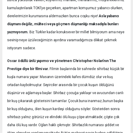
bunca yoksulluk varken, köylerimiz mahalle, meralarımız, müştereklerimiz
kamulaştırılarak TOKİ’ye geçerken, apartman komşumuz yabancı olurken,
derelerimizin kurumasına aldırmazken bunca coşku niye!
Asla yabancı
düşmanı değiliz, mülteci veya göçmen düşmanlığı maksadıyla bunları
yazmıyorum.
Biz Türkler kadar konuksever bir millet bilmiyorum ama neye
sevinip neye üzüleceğimizin ayırdına varamadığımıza dikkat çekmek
istiyorum sadece.
Oscar ödüllü ünlü yapımcı ve yönetmen Christopher Nolan’nın The
Prestige diye bir filmi var.
Filmin başlarında bir sahnede sihirbaz küçük bir
kuşla numara yapar: Masanın üzerindeki kafes dümdüz olur ve kuş
ortadan kaybolmuştur. Seyirciler arasında bir çocuk kuşun öldüğünü
düşünür ve ağlamaya başlar. Sihirbaz çocuğa yaklaşır ve avucundan canlı
bir kuş çıkararak gösterisini tamamlar. Çocuk buna inanmaz; bunun başka
bir kuş olduğunu, ölen kuşun kardeşi olduğunu söyler. Gösteriden sonra
sihirbazı yalnız görürüz ve elindeki ölü kuşu çöpe atmaktadır; çöpte çok
daha ölü kuş vardır. Oğlan haklı çıkmıştır. Sihirbazlık numarası şiddet ve