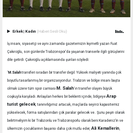
Erkek
|
Kadın
(Haberi Sesli Oku)
İş insanı, siyasetçi ve aynı zamanda gazetemizin kıymetli yazarı Fuat
Çakıroğlu, son günlerde Trabzonspor'da yaşanan transerle ilgili görüşlerini
dile getirdi. Çakıroğlu açıklamasında şunları söyledi:
'
M.Salah
transferi sıradan bir transfer değil. Yüksek maliyeti yanında çok
.
boyutlu tasarlanmış bir organizasyondur
Trabzon ve bölge insanı başta
M. Salah
olmak üzere tüm spor camiası
'ın transfer olayını büyük
Arap
coşkuyla karşıladı.
Anlaşılan herkes bir beklenti içinde, bölgeye
turist gelecek
, tanınırlığımız artacak, maçlarda seyirci kapasitemiz
yükselecek, forma satışlarından çok paralar gelecek ve.. Şunu peşin olarak
belirtmeliyim ki bir Trabzonlu ve Trabzonsporlu olarak beni Karadeniz’in ve
Ali Kemallerin
ülkemizin çocuklarının başarısı daha çok mutlu eder,
,