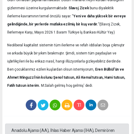
ölüm olmadan yapılamamaktadır. Bütün maharet neyin kurban edildiğinin
gizlenmesi üzerine kurgulanmaktadır.
Slavoj Zizek
bunu diyalektik
ilerleme kavramının temel öncülü sayar. “
Yeni ve daha yüksek bir evreye
gelindiğinde, bir yerlerde mutlaka ezilmiş bir kuş vardır.
”(Slavoj Zizek,
İlerlemeye Karşı, Mayıs 2026 1.Basım Türkiye İş Bankası Kültür Yay.)
Neoliberal kapitalist sistemin tüm ilerleme ve refah iddiaları boşa çıkmıştır
ve arkada büyük bir yıkım bırakmıştır. Şimdi, sistem tüm paydaşları ve
işbirlikçileri ile bu enkazı nasıl, hangi illüzyonlarla gizleyebiliriz derdinde.
Ben çocuklarımız ezilen kuşlardan olsun istemiyorum,
Eren Bülbül’ün ve
Ahmet Minguzzi’nin kolunu Şenol tutsun, Ali Kemal tutsun, Hami tutsun,
Fatih tutsun isterim.
M.Salah gelmiş hoş gelmiş' dedi.
Anadolu Ajansı (AA), İhlas Haber Ajansı (İHA), Demirören