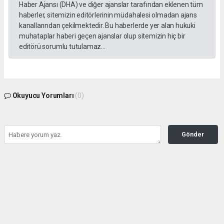
Haber Ajansı (DHA) ve diğer ajanslar tarafından eklenen tüm
haberler, sitemizin editörlerinin müdahalesi olmadan ajans
kanallarından çekilmektedir. Bu haberlerde yer alan hukuki
muhataplar haberi geçen ajanslar olup sitemizin hiç bir
editörü sorumlu tutulamaz...
Okuyucu Yorumları
(0)
Gönder
Yorum yazarak Topluluk Kuralları’nı kabul etmiş bulunuyor ve tekhabergazetesi.com
sitesine yaptığınız yorumunuzla ilgili doğrudan veya dolaylı tüm sorumluluğu tek
başınıza üstleniyorsunuz. Yazılan tüm yorumlardan site yönetimi hiçbir şekilde
sorumlu tutulamaz.