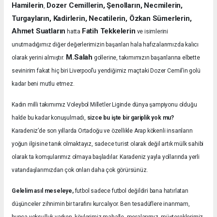
Hamilerin
Dozer Cemillerin, Şenolların, Necmilerin,
,
Turgayların, Kadirlerin, Necatilerin, Özkan Sümerlerin,
Ahmet Suatların
Fatih Tekkelerin
hatta
ve isimlerini
unutmadığımız diğer değerlerimizin başarıları hala hafızalarımızda kalıcı
M.Salah
olarak yerini almıştır.
gollerine, takımımızın başarılarına elbette
sevinirim fakat hiç biri Liverpool’u yendiğimiz maçtaki Dozer Cemil’in golü
kadar beni mutlu etmez.
Kadın milli takımımız Voleybol Milletler Liginde dünya şampiyonu olduğu
halde bu kadar konuşulmadı,
sizce bu işte bir gariplik yok mu?
Karadeniz’de son yıllarda Ortadoğu ve özellikle Arap kökenli insanların
yoğun ilgisine tanık olmaktayız, sadece turist olarak değil artık mülk sahibi
olarak ta komşularımız olmaya başladılar. Karadeniz yayla yollarında yerli
vatandaşlarımızdan çok onları daha çok görürsünüz.
Gelelim asıl meseleye,
futbol sadece futbol değildiri bana hatırlatan
düşünceler zihnimin bir tarafını kurcalıyor. Ben tesadüflere inanmam,