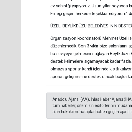
ev sahipliği yapıyoruz. Uzun yıllar boyunca
Emeği geçen herkese teşekkür ediyorum” de
ÜZEL: BEYLİKDÜZÜ BELEDİYESİ’NİN DES
Organizasyon koordinatörü Mehmet Üzel ise
düzenlemedik. Son 3 yıldır bize salonlarını
bu seviyeye gelmesini sağlayan Beylikdüzü Be
destek kelimelere sığamayacak kadar fazla.
olmazsa sporlar kendi içlerinde kısıtlı kalıyo
sporun gelişmesine destek olacak başka kur
Anadolu Ajansı (AA), İhlas Haber Ajansı (İHA
tüm haberler, sitemizin editörlerinin müdaha
alan hukuki muhataplar haberi geçen ajanslar