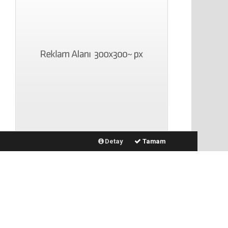
Detay
Tamam
İlginizi Çekebilir
30 ilde DEAŞ'a 104 gözaltı!
İlaç denetiminde uluslararası
standart dönemi