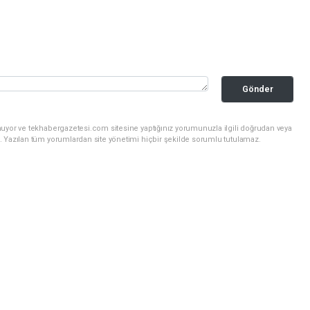
Gönder
nuyor ve tekhabergazetesi.com sitesine yaptığınız yorumunuzla ilgili doğrudan veya
. Yazılan tüm yorumlardan site yönetimi hiçbir şekilde sorumlu tutulamaz.