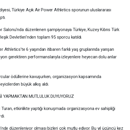
iyesi, Türkiye Açık Air Power Athletics sporunun uluslararası
tı.
or Salonu'nda düzenlenen şampiyonaya Türkiye, Kuzey Kıbrıs Türk
şik Devletleri’nden toplam 95 sporcu katıldı.
er Athletics'te 6 yaşından itibaren farklı yaş gruplarında yarışan
syon gerektiren performanslarıyla izleyenlere heyecan dolu anlar
cular ödüllerine kavuşurken, organizasyon kapsamında
eyicilerden büyük alkış aldı.
İĞİ YAPMAKTAN MUTLULUK DUYUYORUZ
Turan, etkinlikte yaptığı konuşmada organizasyona ev sahipliği
di.
nde düzenleniyor olması bizleri çok mutlu ediyor. Bu yıl üçüncü kez