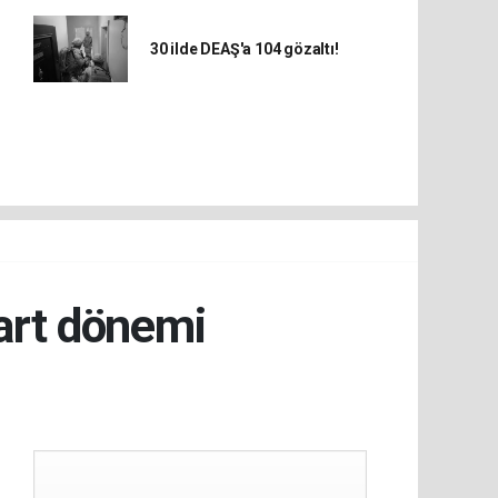
30 ilde DEAŞ'a 104 gözaltı!
dart dönemi