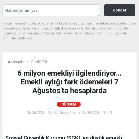
Gönder
Yorum yazarak Topluluk Kuralları’nı kabul etmiş bulunuyor ve tekhabergazetesi.com
sitesine yaptığınız yorumunuzla ilgili doğrudan veya dolaylı tüm sorumluluğu tek
başınıza üstleniyorsunuz. Yazılan tüm yorumlardan site yönetimi hiçbir şekilde
sorumlu tutulamaz.
Anasayfa
GÜNDEM
6 milyon emekliyi ilgilendiriyor...
Emekli aylığı fark ödemeleri 7
Ağustos'ta hesaplarda
GÜNDEM
06.08.2026 - 15:02, Güncelleme: 06.08.2026 - 15:41
Sosyal Güvenlik Kurumu (SGK), en düşük emekli