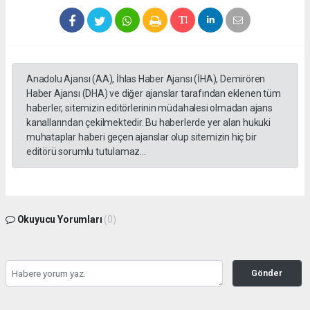
Anadolu Ajansı (AA), İhlas Haber Ajansı (İHA), Demirören
Haber Ajansı (DHA) ve diğer ajanslar tarafından eklenen tüm
haberler, sitemizin editörlerinin müdahalesi olmadan ajans
kanallarından çekilmektedir. Bu haberlerde yer alan hukuki
muhataplar haberi geçen ajanslar olup sitemizin hiç bir
editörü sorumlu tutulamaz...
Okuyucu Yorumları
(0)
Gönder
Yorum yazarak Topluluk Kuralları’nı kabul etmiş bulunuyor ve tekhabergazetesi.com