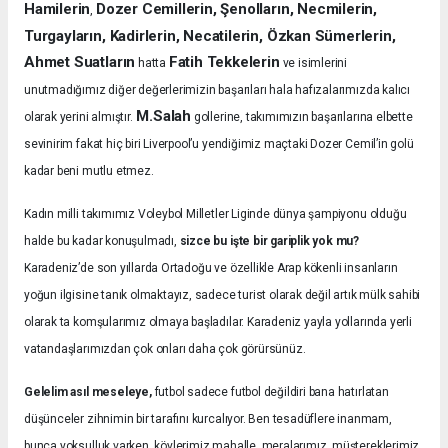
Hamilerin
Dozer Cemillerin, Şenolların, Necmilerin,
,
Turgayların, Kadirlerin, Necatilerin, Özkan Sümerlerin,
Ahmet Suatların
Fatih Tekkelerin
hatta
ve isimlerini
unutmadığımız diğer değerlerimizin başarıları hala hafızalarımızda kalıcı
M.Salah
olarak yerini almıştır.
gollerine, takımımızın başarılarına elbette
sevinirim fakat hiç biri Liverpool’u yendiğimiz maçtaki Dozer Cemil’in golü
kadar beni mutlu etmez.
Kadın milli takımımız Voleybol Milletler Liginde dünya şampiyonu olduğu
halde bu kadar konuşulmadı,
sizce bu işte bir gariplik yok mu?
Karadeniz’de son yıllarda Ortadoğu ve özellikle Arap kökenli insanların
yoğun ilgisine tanık olmaktayız, sadece turist olarak değil artık mülk sahibi
olarak ta komşularımız olmaya başladılar. Karadeniz yayla yollarında yerli
vatandaşlarımızdan çok onları daha çok görürsünüz.
Gelelim asıl meseleye,
futbol sadece futbol değildiri bana hatırlatan
düşünceler zihnimin bir tarafını kurcalıyor. Ben tesadüflere inanmam,
bunca yoksulluk varken, köylerimiz mahalle, meralarımız, müştereklerimiz