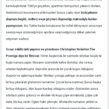
kamulaştırılarak TOKİ’ye geçerken, apartman komşumuz yabancı olurken,
derelerimizin kurumasına aldırmazken bunca coşku niye!
Asla yabancı
düşmanı değiliz, mülteci veya göçmen düşmanlığı maksadıyla bunları
yazmıyorum.
Biz Türkler kadar konuksever bir millet bilmiyorum ama neye
sevinip neye üzüleceğimizin ayırdına varamadığımıza dikkat çekmek
istiyorum sadece.
Oscar ödüllü ünlü yapımcı ve yönetmen Christopher Nolan’nın The
Prestige diye bir filmi var.
Filmin başlarında bir sahnede sihirbaz küçük bir
kuşla numara yapar: Masanın üzerindeki kafes dümdüz olur ve kuş
ortadan kaybolmuştur. Seyirciler arasında bir çocuk kuşun öldüğünü
düşünür ve ağlamaya başlar. Sihirbaz çocuğa yaklaşır ve avucundan canlı
bir kuş çıkararak gösterisini tamamlar. Çocuk buna inanmaz; bunun başka
bir kuş olduğunu, ölen kuşun kardeşi olduğunu söyler. Gösteriden sonra
sihirbazı yalnız görürüz ve elindeki ölü kuşu çöpe atmaktadır; çöpte çok
daha ölü kuş vardır. Oğlan haklı çıkmıştır. Sihirbazlık numarası şiddet ve
ölüm olmadan yapılamamaktadır. Bütün maharet neyin kurban edildiğinin