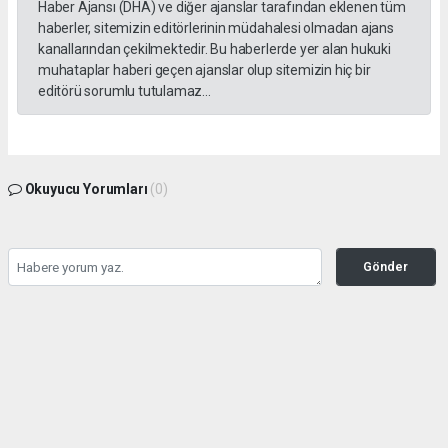
Haber Ajansı (DHA) ve diğer ajanslar tarafından eklenen tüm
haberler, sitemizin editörlerinin müdahalesi olmadan ajans
kanallarından çekilmektedir. Bu haberlerde yer alan hukuki
muhataplar haberi geçen ajanslar olup sitemizin hiç bir
editörü sorumlu tutulamaz...
Okuyucu Yorumları
(0)
Gönder
Yorum yazarak Topluluk Kuralları’nı kabul etmiş bulunuyor ve tekhabergazetesi.com
sitesine yaptığınız yorumunuzla ilgili doğrudan veya dolaylı tüm sorumluluğu tek
başınıza üstleniyorsunuz. Yazılan tüm yorumlardan site yönetimi hiçbir şekilde
sorumlu tutulamaz.