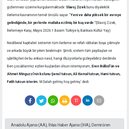
gizlenmesi üzerine kurgulanmaktadır.
Slavoj Zizek
bunu diyalektik
ilerleme kavramının temel öncülü sayar. “
Yeni ve daha yüksek bir evreye
gelindiğinde, bir yerlerde mutlaka ezilmiş bir kuş vardır.
”(Slavoj Zizek,
İlerlemeye Karşı, Mayıs 2026 1.Basım Türkiye İş Bankası Kültür Yay.)
Neoliberal kapitalist sistemin tüm ilerleme ve refah iddiaları boşa çıkmıştır
ve arkada büyük bir yıkım bırakmıştır. Şimdi, sistem tüm paydaşları ve
işbirlikçileri ile bu enkazı nasıl, hangi illüzyonlarla gizleyebiliriz derdinde.
Ben çocuklarımız ezilen kuşlardan olsun istemiyorum,
Eren Bülbül’ün ve
Ahmet Minguzzi’nin kolunu Şenol tutsun, Ali Kemal tutsun, Hami tutsun,
Fatih tutsun isterim.
M.Salah gelmiş hoş gelmiş' dedi.
Anadolu Ajansı (AA), İhlas Haber Ajansı (İHA), Demirören