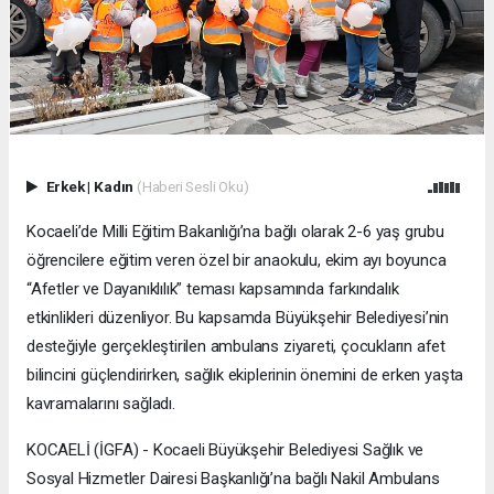
Erkek
|
Kadın
(Haberi Sesli Oku)
Kocaeli’de Milli Eğitim Bakanlığı’na bağlı olarak 2-6 yaş grubu
öğrencilere eğitim veren özel bir anaokulu, ekim ayı boyunca
“Afetler ve Dayanıklılık” teması kapsamında farkındalık
etkinlikleri düzenliyor. Bu kapsamda Büyükşehir Belediyesi’nin
desteğiyle gerçekleştirilen ambulans ziyareti, çocukların afet
bilincini güçlendirirken, sağlık ekiplerinin önemini de erken yaşta
kavramalarını sağladı.
KOCAELİ (İGFA) - Kocaeli Büyükşehir Belediyesi Sağlık ve
Sosyal Hizmetler Dairesi Başkanlığı’na bağlı Nakil Ambulans