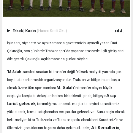
Erkek
|
Kadın
(Haberi Sesli Oku)
İş insanı, siyasetçi ve aynı zamanda gazetemizin kıymetli yazarı Fuat
Çakıroğlu, son günlerde Trabzonspor'da yaşanan transerle ilgili görüşlerini
dile getirdi. Çakıroğlu açıklamasında şunları söyledi:
'
M.Salah
transferi sıradan bir transfer değil. Yüksek maliyeti yanında çok
.
boyutlu tasarlanmış bir organizasyondur
Trabzon ve bölge insanı başta
M. Salah
olmak üzere tüm spor camiası
'ın transfer olayını büyük
Arap
coşkuyla karşıladı.
Anlaşılan herkes bir beklenti içinde, bölgeye
turist gelecek
, tanınırlığımız artacak, maçlarda seyirci kapasitemiz
yükselecek, forma satışlarından çok paralar gelecek ve.. Şunu peşin olarak
belirtmeliyim ki bir Trabzonlu ve Trabzonsporlu olarak beni Karadeniz’in ve
Ali Kemallerin
ülkemizin çocuklarının başarısı daha çok mutlu eder,
,