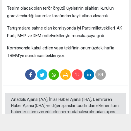
Teslim olacak olan terör örgütü üyelerinin silahları, kurulun
görevlendirdiği kurumlar tarafından kayıt altına alınacak.
Tartışmalara sahne olan komisyonda İyi Parti milletvekilleri, AK
Parti, MHP ve DEM milletvekilleriyle münakaşaya girdi.
Komisyonda kabul edilen yasa teklifinin önümüzdeki hafta
TBMM’ye sunulması bekleniyor.
Anadolu Ajansı (AA), İhlas Haber Ajansı (İHA), Demirören
Haber Ajansı (DHA) ve diğer ajanslar tarafından eklenen tüm
haberler, sitemizin editörlerinin müdahalesi olmadan ajans
kanallarından çekilmektedir. Bu haberlerde yer alan hukuki
muhataplar haberi geçen ajanslar olup sitemizin hiç bir
editörü sorumlu tutulamaz...