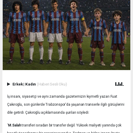
Erkek
|
Kadın
(Haberi Sesli Oku)
İş insanı, siyasetçi ve aynı zamanda gazetemizin kıymetli yazarı Fuat
Çakıroğlu, son günlerde Trabzonspor'da yaşanan transerle ilgili görüşlerini
dile getirdi. Çakıroğlu açıklamasında şunları söyledi:
'
M.Salah
transferi sıradan bir transfer değil. Yüksek maliyeti yanında çok
.