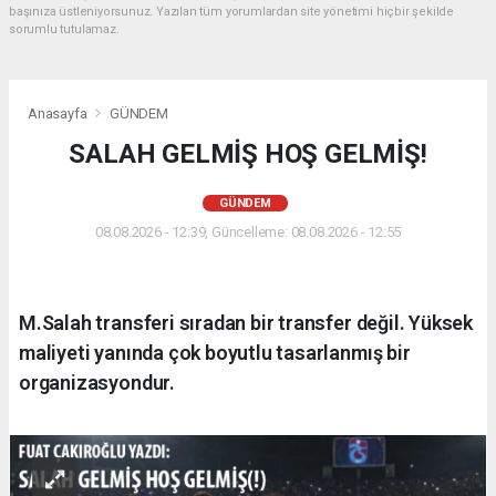
başınıza üstleniyorsunuz. Yazılan tüm yorumlardan site yönetimi hiçbir şekilde
sorumlu tutulamaz.
Anasayfa
GÜNDEM
SALAH GELMİŞ HOŞ GELMİŞ!
GÜNDEM
08.08.2026 - 12:39, Güncelleme: 08.08.2026 - 12:55
M.Salah transferi sıradan bir transfer değil. Yüksek
maliyeti yanında çok boyutlu tasarlanmış bir
organizasyondur.