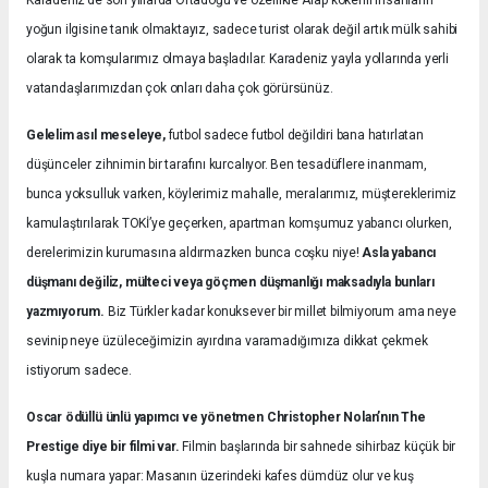
yoğun ilgisine tanık olmaktayız, sadece turist olarak değil artık mülk sahibi
olarak ta komşularımız olmaya başladılar. Karadeniz yayla yollarında yerli
vatandaşlarımızdan çok onları daha çok görürsünüz.
Gelelim asıl meseleye,
futbol sadece futbol değildiri bana hatırlatan
düşünceler zihnimin bir tarafını kurcalıyor. Ben tesadüflere inanmam,
bunca yoksulluk varken, köylerimiz mahalle, meralarımız, müştereklerimiz
kamulaştırılarak TOKİ’ye geçerken, apartman komşumuz yabancı olurken,
derelerimizin kurumasına aldırmazken bunca coşku niye!
Asla yabancı
düşmanı değiliz, mülteci veya göçmen düşmanlığı maksadıyla bunları
yazmıyorum.
Biz Türkler kadar konuksever bir millet bilmiyorum ama neye
sevinip neye üzüleceğimizin ayırdına varamadığımıza dikkat çekmek
istiyorum sadece.
Oscar ödüllü ünlü yapımcı ve yönetmen Christopher Nolan’nın The
Prestige diye bir filmi var.
Filmin başlarında bir sahnede sihirbaz küçük bir
kuşla numara yapar: Masanın üzerindeki kafes dümdüz olur ve kuş