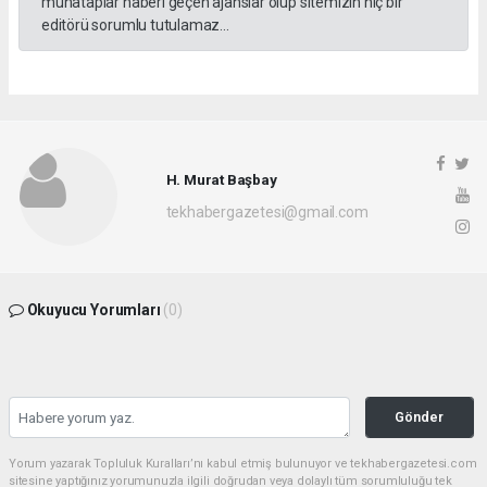
muhataplar haberi geçen ajanslar olup sitemizin hiç bir
editörü sorumlu tutulamaz...
H. Murat Başbay
tekhabergazetesi@gmail.com
Okuyucu Yorumları
(0)
Gönder
Yorum yazarak Topluluk Kuralları’nı kabul etmiş bulunuyor ve tekhabergazetesi.com
sitesine yaptığınız yorumunuzla ilgili doğrudan veya dolaylı tüm sorumluluğu tek