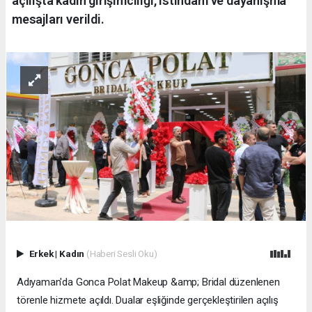
açılışta kadın girişimciliği, istihdam ve dayanışma
mesajları verildi.
Erkek
|
Kadın
(Haberi Sesli Oku)
Adıyaman'da Gonca Polat Makeup &amp; Bridal düzenlenen
törenle hizmete açıldı. Dualar eşliğinde gerçekleştirilen açılış