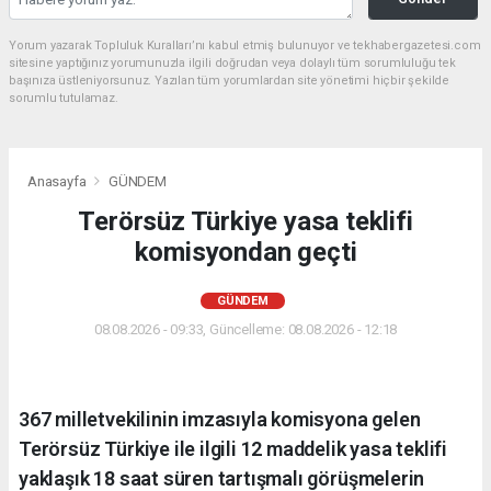
Yorum yazarak Topluluk Kuralları’nı kabul etmiş bulunuyor ve tekhabergazetesi.com
sitesine yaptığınız yorumunuzla ilgili doğrudan veya dolaylı tüm sorumluluğu tek
başınıza üstleniyorsunuz. Yazılan tüm yorumlardan site yönetimi hiçbir şekilde
sorumlu tutulamaz.
Anasayfa
GÜNDEM
Terörsüz Türkiye yasa teklifi
komisyondan geçti
GÜNDEM
08.08.2026 - 09:33, Güncelleme: 08.08.2026 - 12:18
367 milletvekilinin imzasıyla komisyona gelen
Terörsüz Türkiye ile ilgili 12 maddelik yasa teklifi
yaklaşık 18 saat süren tartışmalı görüşmelerin