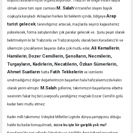
boyutlu tasarlanmış bir organizasyondur
Trabzon ve bölge insanı başta
M. Salah
olmak üzere tüm spor camiası
'ın transfer olayını büyük
Arap
coşkuyla karşıladı.
Anlaşılan herkes bir beklenti içinde, bölgeye
turist gelecek
, tanınırlığımız artacak, maçlarda seyirci kapasitemiz
yükselecek, forma satışlarından çok paralar gelecek ve.. Şunu peşin olarak
belirtmeliyim ki bir Trabzonlu ve Trabzonsporlu olarak beni Karadeniz’in ve
Ali Kemallerin
ülkemizin çocuklarının başarısı daha çok mutlu eder,
,
Hamilerin
Dozer Cemillerin, Şenolların, Necmilerin,
,
Turgayların, Kadirlerin, Necatilerin, Özkan Sümerlerin,
Ahmet Suatların
Fatih Tekkelerin
hatta
ve isimlerini
unutmadığımız diğer değerlerimizin başarıları hala hafızalarımızda kalıcı
M.Salah
olarak yerini almıştır.
gollerine, takımımızın başarılarına elbette
sevinirim fakat hiç biri Liverpool’u yendiğimiz maçtaki Dozer Cemil’in golü
kadar beni mutlu etmez.
Kadın milli takımımız Voleybol Milletler Liginde dünya şampiyonu olduğu
halde bu kadar konuşulmadı,
sizce bu işte bir gariplik yok mu?
Karadeniz’de son yıllarda Ortadoğu ve özellikle Arap kökenli insanların