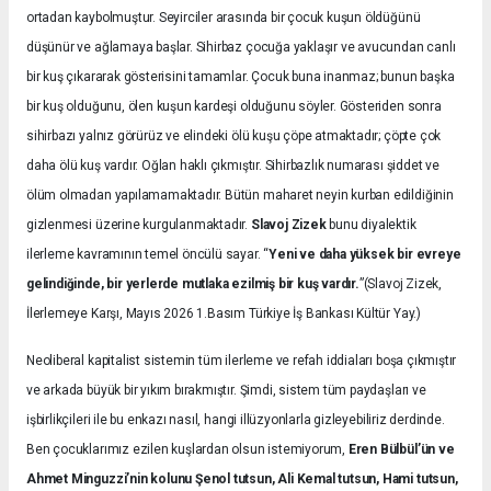
ortadan kaybolmuştur. Seyirciler arasında bir çocuk kuşun öldüğünü
düşünür ve ağlamaya başlar. Sihirbaz çocuğa yaklaşır ve avucundan canlı
bir kuş çıkararak gösterisini tamamlar. Çocuk buna inanmaz; bunun başka
bir kuş olduğunu, ölen kuşun kardeşi olduğunu söyler. Gösteriden sonra
sihirbazı yalnız görürüz ve elindeki ölü kuşu çöpe atmaktadır; çöpte çok
daha ölü kuş vardır. Oğlan haklı çıkmıştır. Sihirbazlık numarası şiddet ve
ölüm olmadan yapılamamaktadır. Bütün maharet neyin kurban edildiğinin
gizlenmesi üzerine kurgulanmaktadır.
Slavoj Zizek
bunu diyalektik
ilerleme kavramının temel öncülü sayar. “
Yeni ve daha yüksek bir evreye
gelindiğinde, bir yerlerde mutlaka ezilmiş bir kuş vardır.
”(Slavoj Zizek,
İlerlemeye Karşı, Mayıs 2026 1.Basım Türkiye İş Bankası Kültür Yay.)
Neoliberal kapitalist sistemin tüm ilerleme ve refah iddiaları boşa çıkmıştır
ve arkada büyük bir yıkım bırakmıştır. Şimdi, sistem tüm paydaşları ve
işbirlikçileri ile bu enkazı nasıl, hangi illüzyonlarla gizleyebiliriz derdinde.
Ben çocuklarımız ezilen kuşlardan olsun istemiyorum,
Eren Bülbül’ün ve
Ahmet Minguzzi’nin kolunu Şenol tutsun, Ali Kemal tutsun, Hami tutsun,