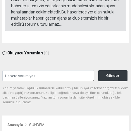
haberler, sitemizin editörlerinin müdahalesi olmadan ajans
kanallarından çekilmektedir. Bu haberlerde yer alan hukuki
muhataplar haberi geçen ajanslar olup sitemizin hiç bir
editörü sorumlu tutulamaz...
Okuyucu Yorumları
(0)
Gönder
Yorum yazarak Topluluk Kuralları’nı kabul etmiş bulunuyor ve tekhabergazetesi.com
sitesine yaptığınız yorumunuzla ilgili doğrudan veya dolaylı tüm sorumluluğu tek
başınıza üstleniyorsunuz. Yazılan tüm yorumlardan site yönetimi hiçbir şekilde
sorumlu tutulamaz.
Anasayfa
GÜNDEM