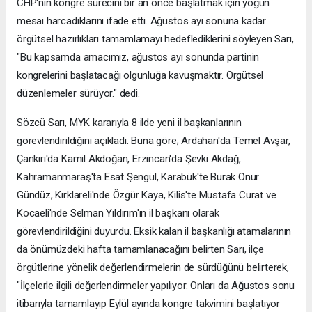
CHP'nin kongre sürecini bir an önce başlatmak için yoğun
mesai harcadıklarını ifade etti. Ağustos ayı sonuna kadar
örgütsel hazırlıkları tamamlamayı hedeflediklerini söyleyen Sarı,
"Bu kapsamda amacımız, ağustos ayı sonunda partinin
kongrelerini başlatacağı olgunluğa kavuşmaktır. Örgütsel
düzenlemeler sürüyor." dedi.
Sözcü Sarı, MYK kararıyla 8 ilde yeni il başkanlarının
görevlendirildiğini açıkladı. Buna göre; Ardahan'da Temel Avşar,
Çankırı'da Kamil Akdoğan, Erzincan'da Şevki Akdağ,
Kahramanmaraş'ta Esat Şengül, Karabük'te Burak Onur
Gündüz, Kırklareli'nde Özgür Kaya, Kilis'te Mustafa Curat ve
Kocaeli'nde Selman Yıldırım'ın il başkanı olarak
görevlendirildiğini duyurdu. Eksik kalan il başkanlığı atamalarının
da önümüzdeki hafta tamamlanacağını belirten Sarı, ilçe
örgütlerine yönelik değerlendirmelerin de sürdüğünü belirterek,
"İlçelerle ilgili değerlendirmeler yapılıyor. Onları da Ağustos sonu
itibarıyla tamamlayıp Eylül ayında kongre takvimini başlatıyor