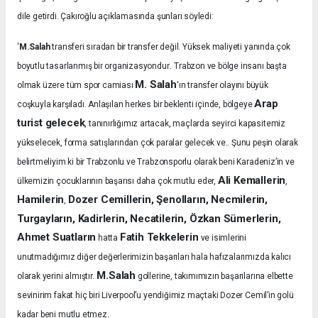
dile getirdi. Çakıroğlu açıklamasında şunları söyledi:
'
M.Salah
transferi sıradan bir transfer değil. Yüksek maliyeti yanında çok
.
boyutlu tasarlanmış bir organizasyondur
Trabzon ve bölge insanı başta
M. Salah
olmak üzere tüm spor camiası
'ın transfer olayını büyük
Arap
coşkuyla karşıladı.
Anlaşılan herkes bir beklenti içinde, bölgeye
turist gelecek
, tanınırlığımız artacak, maçlarda seyirci kapasitemiz
yükselecek, forma satışlarından çok paralar gelecek ve.. Şunu peşin olarak
belirtmeliyim ki bir Trabzonlu ve Trabzonsporlu olarak beni Karadeniz’in ve
Ali Kemallerin
ülkemizin çocuklarının başarısı daha çok mutlu eder,
,
Hamilerin
Dozer Cemillerin, Şenolların, Necmilerin,
,
Turgayların, Kadirlerin, Necatilerin, Özkan Sümerlerin,
Ahmet Suatların
Fatih Tekkelerin
hatta
ve isimlerini
unutmadığımız diğer değerlerimizin başarıları hala hafızalarımızda kalıcı
M.Salah
olarak yerini almıştır.
gollerine, takımımızın başarılarına elbette
sevinirim fakat hiç biri Liverpool’u yendiğimiz maçtaki Dozer Cemil’in golü
kadar beni mutlu etmez.