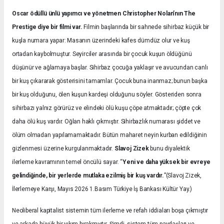
Oscar ödüllü ünlü yapımcı ve yönetmen Christopher Nolan’nın The
Prestige diye bir filmi var.
Filmin başlarında bir sahnede sihirbaz küçük bir
kuşla numara yapar: Masanın üzerindeki kafes dümdüz olur ve kuş
ortadan kaybolmuştur. Seyirciler arasında bir çocuk kuşun öldüğünü
düşünür ve ağlamaya başlar. Sihirbaz çocuğa yaklaşır ve avucundan canlı
bir kuş çıkararak gösterisini tamamlar. Çocuk buna inanmaz; bunun başka
bir kuş olduğunu, ölen kuşun kardeşi olduğunu söyler. Gösteriden sonra
sihirbazı yalnız görürüz ve elindeki ölü kuşu çöpe atmaktadır; çöpte çok
daha ölü kuş vardır. Oğlan haklı çıkmıştır. Sihirbazlık numarası şiddet ve
ölüm olmadan yapılamamaktadır. Bütün maharet neyin kurban edildiğinin
gizlenmesi üzerine kurgulanmaktadır.
Slavoj Zizek
bunu diyalektik
ilerleme kavramının temel öncülü sayar. “
Yeni ve daha yüksek bir evreye
gelindiğinde, bir yerlerde mutlaka ezilmiş bir kuş vardır.
”(Slavoj Zizek,
İlerlemeye Karşı, Mayıs 2026 1.Basım Türkiye İş Bankası Kültür Yay.)
Neoliberal kapitalist sistemin tüm ilerleme ve refah iddiaları boşa çıkmıştır