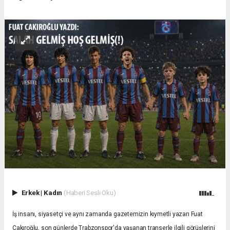
Erkek
|
Kadın
(Haberi Sesli Oku)
İş insanı, siyasetçi ve aynı zamanda gazetemizin kıymetli yazarı Fuat
Çakıroğlu, son günlerde Trabzonspor'da yaşanan transerle ilgili görüşlerini