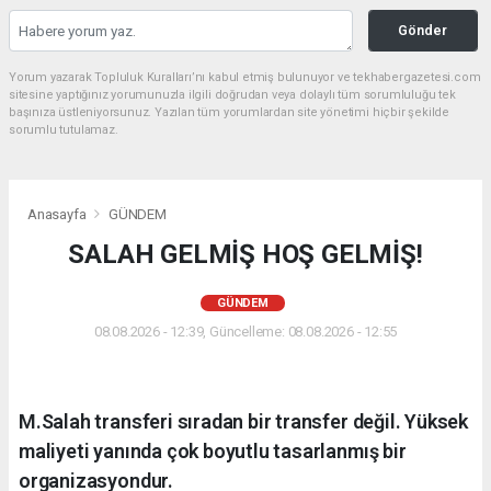
Gönder
Yorum yazarak Topluluk Kuralları’nı kabul etmiş bulunuyor ve tekhabergazetesi.com
sitesine yaptığınız yorumunuzla ilgili doğrudan veya dolaylı tüm sorumluluğu tek
başınıza üstleniyorsunuz. Yazılan tüm yorumlardan site yönetimi hiçbir şekilde
sorumlu tutulamaz.
Anasayfa
GÜNDEM
SALAH GELMİŞ HOŞ GELMİŞ!
GÜNDEM
08.08.2026 - 12:39, Güncelleme: 08.08.2026 - 12:55
M.Salah transferi sıradan bir transfer değil. Yüksek
maliyeti yanında çok boyutlu tasarlanmış bir
organizasyondur.