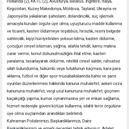
Hollanda (2), KKTC (2), Avusturya, Belarus, İngiltere, İtalya,
Kırgızistan, Kuzey Makedonya, Moldova, Tayland, Ukrayna ve
Japonya’da yakalanan şahısların; dolandırıcılık, suç işlemek
amacıyla kurulan örgüte üye olma, uyuşturucu madde kullanma
ve ticareti, kasten öldürmeye teşebbüs, hırsızlık, resmi belgede
sahtecilik, kişiyi hürriyetinden yoksun kılma, kasten öldürme,
çocuğun cinsel istismarı, yağma, silahla tehdit, kamu malına
zarar verme, konut dokunulmazlığını ihlal etme, kasten
yaralama, tasarlayarak öldürme, nitelikli cinsel saldırı, ruhsatsız
silah bulundurma, hükümlü veya tutuklunun kaçması, kara para
aklama, futbol ve diğer spor müsabakalarında bahis ve şans
oyunları düzenlenmesi hakkında kanuna muhalefet, askeri ceza
kanununa muhalefet, vergi usul kanununa muhalefet, göçmen
kaçakçılığı yapma, kumar oynanmasına yer ve imkan sağlama,
hizmet nedeniyle güveni kötüye kullanma, silahlı terör örgütüne
üye olma suçlarından arandıkları belirlendi.
Kahraman Polislerimizi, Başkanlıklarımızı, Daire
Başkanlıklarımızı ve emeği geçenleri tebrik ediyoruz. Adalet