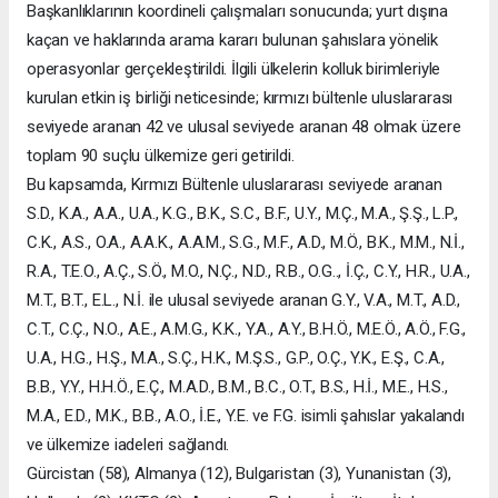
Başkanlıklarının koordineli çalışmaları sonucunda; yurt dışına
kaçan ve haklarında arama kararı bulunan şahıslara yönelik
operasyonlar gerçekleştirildi. İlgili ülkelerin kolluk birimleriyle
kurulan etkin iş birliği neticesinde; kırmızı bültenle uluslararası
seviyede aranan 42 ve ulusal seviyede aranan 48 olmak üzere
toplam 90 suçlu ülkemize geri getirildi.
Bu kapsamda, Kırmızı Bültenle uluslararası seviyede aranan
S.D., K.A., A.A., U.A., K.G., B.K., S.C., B.F., U.Y., M.Ç., M.A., Ş.Ş., L.P.,
C.K., A.S., O.A., A.A.K., A.A.M., S.G., M.F., A.D., M.Ö., B.K., M.M., N.İ.,
R.A., T.E.O., A.Ç., S.Ö., M.O., N.Ç., N.D., R.B., O.G.., İ.Ç., C.Y., H.R., U.A.,
M.T., B.T., E.L., N.İ. ile ulusal seviyede aranan G.Y., V.A., M.T., A.D.,
C.T., C.Ç., N.O., A.E., A.M.G., K.K., Y.A., A.Y., B.H.Ö., M.E.Ö., A.Ö., F.G.,
U.A., H.G., H.Ş., M.A., S.Ç., H.K., M.Ş.S., G.P., O.Ç., Y.K., E.Ş., C.A.,
B.B., Y.Y., H.H.Ö., E.Ç., M.A.D., B.M., B.C., O.T., B.S., H.İ., M.E., H.S.,
M.A., E.D., M.K., B.B., A.O., İ.E., Y.E. ve F.G. isimli şahıslar yakalandı
ve ülkemize iadeleri sağlandı.
Gürcistan (58), Almanya (12), Bulgaristan (3), Yunanistan (3),