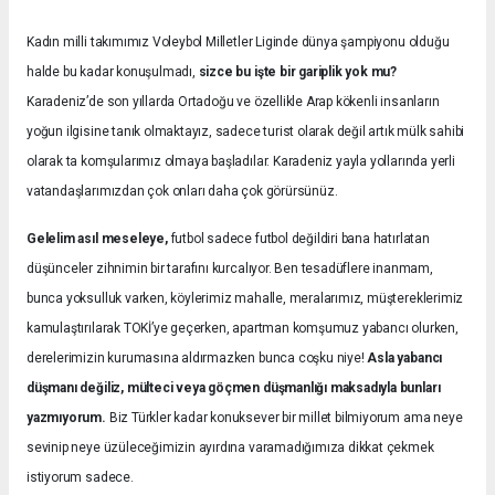
Kadın milli takımımız Voleybol Milletler Liginde dünya şampiyonu olduğu
halde bu kadar konuşulmadı,
sizce bu işte bir gariplik yok mu?
Karadeniz’de son yıllarda Ortadoğu ve özellikle Arap kökenli insanların
yoğun ilgisine tanık olmaktayız, sadece turist olarak değil artık mülk sahibi
olarak ta komşularımız olmaya başladılar. Karadeniz yayla yollarında yerli
vatandaşlarımızdan çok onları daha çok görürsünüz.
Gelelim asıl meseleye,
futbol sadece futbol değildiri bana hatırlatan
düşünceler zihnimin bir tarafını kurcalıyor. Ben tesadüflere inanmam,
bunca yoksulluk varken, köylerimiz mahalle, meralarımız, müştereklerimiz
kamulaştırılarak TOKİ’ye geçerken, apartman komşumuz yabancı olurken,
derelerimizin kurumasına aldırmazken bunca coşku niye!
Asla yabancı
düşmanı değiliz, mülteci veya göçmen düşmanlığı maksadıyla bunları
yazmıyorum.
Biz Türkler kadar konuksever bir millet bilmiyorum ama neye
sevinip neye üzüleceğimizin ayırdına varamadığımıza dikkat çekmek
istiyorum sadece.