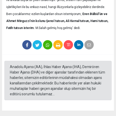
ve arkada büyük bir yıkım bırakmıştır. Şimdi, sistem tüm paydaşları ve
işbirlikçileri ile bu enkazı nasıl, hangi illüzyonlarla gizleyebiliriz derdinde.
Ben çocuklarımız ezilen kuşlardan olsun istemiyorum,
Eren Bülbül’ün ve
Ahmet Minguzzi’nin kolunu Şenol tutsun, Ali Kemal tutsun, Hami tutsun,
Fatih tutsun isterim.
M.Salah gelmiş hoş gelmiş' dedi.
Anadolu Ajansı (AA), İhlas Haber Ajansı (İHA), Demirören
Haber Ajansı (DHA) ve diğer ajanslar tarafından eklenen tüm
haberler, sitemizin editörlerinin müdahalesi olmadan ajans
kanallarından çekilmektedir. Bu haberlerde yer alan hukuki
muhataplar haberi geçen ajanslar olup sitemizin hiç bir
editörü sorumlu tutulamaz...