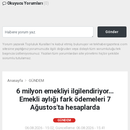
Okuyucu Yorumları
(0)
Gönder
Yorum yazarak Topluluk Kuralları’nı kabul etmiş bulunuyor ve tekhabergazetesi.com
sitesine yaptığınız yorumunuzla ilgili doğrudan veya dolaylı tüm sorumluluğu tek
başınıza üstleniyorsunuz. Yazılan tüm yorumlardan site yönetimi hiçbir şekilde
sorumlu tutulamaz.
Anasayfa
GÜNDEM
6 milyon emekliyi ilgilendiriyor...
Emekli aylığı fark ödemeleri 7
Ağustos'ta hesaplarda
GÜNDEM
06.08.2026 - 15:02, Güncelleme: 06.08.2026 - 15:41