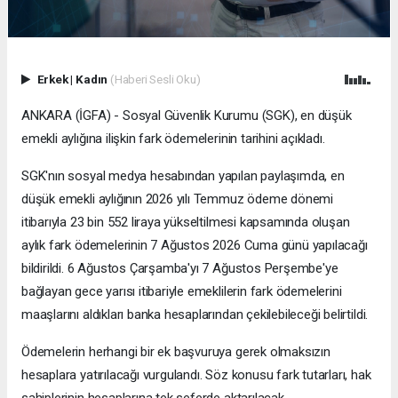
Erkek
|
Kadın
(Haberi Sesli Oku)
ANKARA (İGFA) - Sosyal Güvenlik Kurumu (SGK), en düşük
emekli aylığına ilişkin fark ödemelerinin tarihini açıkladı.
SGK'nın sosyal medya hesabından yapılan paylaşımda, en
düşük emekli aylığının 2026 yılı Temmuz ödeme dönemi
itibarıyla 23 bin 552 liraya yükseltilmesi kapsamında oluşan
aylık fark ödemelerinin 7 Ağustos 2026 Cuma günü yapılacağı
bildirildi. 6 Ağustos Çarşamba'yı 7 Ağustos Perşembe'ye
bağlayan gece yarısı itibariyle emeklilerin fark ödemelerini
maaşlarını aldıkları banka hesaplarından çekilebileceği belirtildi.
Ödemelerin herhangi bir ek başvuruya gerek olmaksızın
hesaplara yatırılacağı vurgulandı. Söz konusu fark tutarları, hak
sahiplerinin hesaplarına tek seferde aktarılacak.