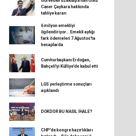
Görevden uzaklaştırılan Utku
Caner Çaykara hakkında
tahliye kararı
6 milyon emekliyi
ilgilendiriyor... Emekli aylığı
fark ödemeleri 7 Ağustos'ta
hesaplarda
Cumhurbaşkanı Erdoğan,
Bahçeli'yi Külliye'de kabul etti
LGS yerleştirme sonuçları
açıklandı
DOKDOR BU NASIL İHALE?
CHP'de kongre hazırlıkları