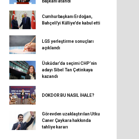
başkanı atandı
Cumhurbaşkanı Erdoğan,
Bahçeli'yi Külliye'de kabul etti
LGS yerleştirme sonuçları
açıklandı
Üsküdar’da seçimi CHP’nin
adayı Sibel Tan Çetinkaya
kazandı
DOKDOR BU NASIL İHALE?
Görevden uzaklaştırılan Utku
Caner Çaykara hakkında
tahliye kararı