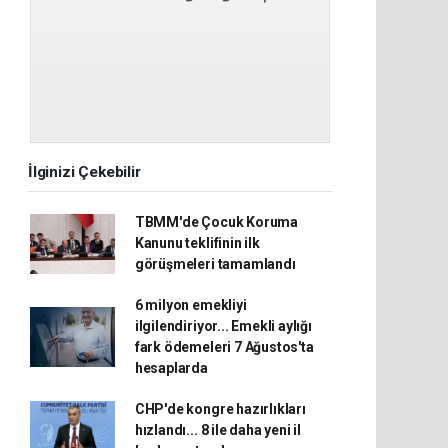
İlginizi Çekebilir
TBMM'de Çocuk Koruma
Kanunu teklifinin ilk
görüşmeleri tamamlandı
6 milyon emekliyi
ilgilendiriyor... Emekli aylığı
fark ödemeleri 7 Ağustos'ta
hesaplarda
CHP'de kongre hazırlıkları
hızlandı... 8 ile daha yeni il