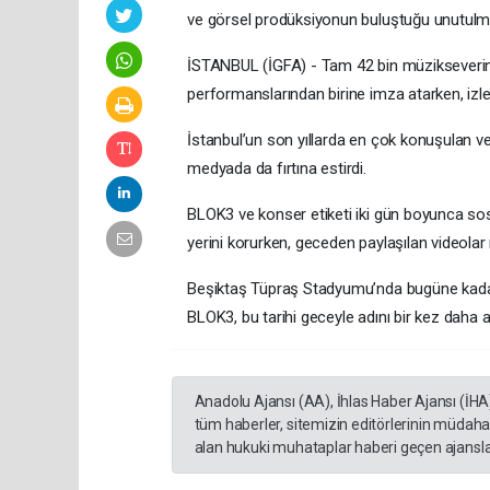
ve görsel prodüksiyonun buluştuğu unutulma
İSTANBUL (İGFA) - Tam 42 bin müzikseverin 
performanslarından birine imza atarken, izle
İstanbul’un son yıllarda en çok konuşulan ve 
medyada da fırtına estirdi.
BLOK3 ve konser etiketi iki gün boyunca sos
yerini korurken, geceden paylaşılan videolar 
Beşiktaş Tüpraş Stadyumu’nda bugüne kadar g
BLOK3, bu tarihi geceyle adını bir kez daha al
Anadolu Ajansı (AA), İhlas Haber Ajansı (İHA
tüm haberler, sitemizin editörlerinin müdaha
alan hukuki muhataplar haberi geçen ajanslar