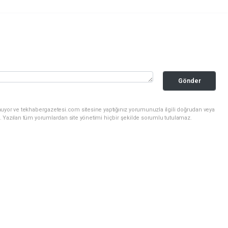
Gönder
nuyor ve tekhabergazetesi.com sitesine yaptığınız yorumunuzla ilgili doğrudan veya
. Yazılan tüm yorumlardan site yönetimi hiçbir şekilde sorumlu tutulamaz.