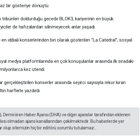
z bir gösteriye dönüştü.
tribünleri doldurduğu gecede BLOK3, kariyerinin en büyük
yiciler de hafızalardan silinmeyecek anlar yaşadı.
en iddialı konserlerinden biri olarak gösterilen “La Catedral”, sosyal
yal medya platformlarında en çok konuşulanlar arasında ilk sıradaki
milyonlarca kez izlendi.
erçekleştirilen konserler arasında seyirci sayısıyla rekor kıran
tın harflerle yazdırdı.
), Demirören Haber Ajansı (DHA) ve diğer ajanslar tarafından eklenen
lesi olmadan ajans kanallarından çekilmektedir. Bu haberlerde yer
 olup sitemizin hiç bir editörü sorumlu tutulamaz...