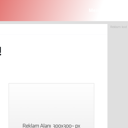
Menü
Reklam kod 
!