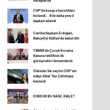
hesaplarda
CHP'de kongre hazırlıkları
hızlandı... 8 ile daha yeni il
başkanı atandı
Cumhurbaşkanı Erdoğan,
Bahçeli'yi Külliye'de kabul etti
TBMM'de Çocuk Koruma
Kanunu teklifinin ilk
görüşmeleri tamamlandı
Üsküdar’da seçimi CHP’nin
adayı Sibel Tan Çetinkaya
kazandı
DOKDOR BU NASIL İHALE?