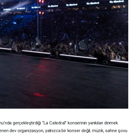
nda gerçekleştirdiği “La Catedral” konserinin yankıları dinmek
ükenen dev organizasyon, yalnızca bir konser değil; müzik, sahne şovu