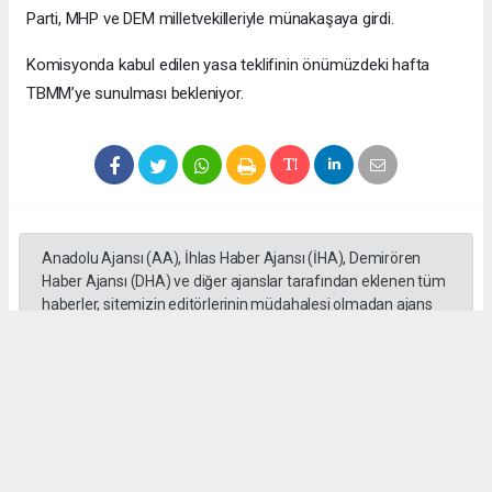
Parti, MHP ve DEM milletvekilleriyle münakaşaya girdi.
Komisyonda kabul edilen yasa teklifinin önümüzdeki hafta
TBMM’ye sunulması bekleniyor.
Anadolu Ajansı (AA), İhlas Haber Ajansı (İHA), Demirören
Haber Ajansı (DHA) ve diğer ajanslar tarafından eklenen tüm
haberler, sitemizin editörlerinin müdahalesi olmadan ajans
kanallarından çekilmektedir. Bu haberlerde yer alan hukuki
muhataplar haberi geçen ajanslar olup sitemizin hiç bir
editörü sorumlu tutulamaz...
Okuyucu Yorumları
(0)