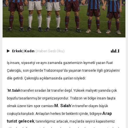
Erkek
|
Kadın
(Haberi Sesli Oku)
İş insanı, siyasetçi ve aynı zamanda gazetemizin kıymetli yazarı Fuat
Çakıroğlu, son günlerde Trabzonspor'da yaşanan transerle ilgili görüşlerini
dile getirdi. Çakıroğlu açıklamasında şunları söyledi:
'
M.Salah
transferi sıradan bir transfer değil. Yüksek maliyeti yanında çok
.
boyutlu tasarlanmış bir organizasyondur
Trabzon ve bölge insanı başta
M. Salah
olmak üzere tüm spor camiası
'ın transfer olayını büyük
Arap
coşkuyla karşıladı.
Anlaşılan herkes bir beklenti içinde, bölgeye
turist gelecek
, tanınırlığımız artacak, maçlarda seyirci kapasitemiz