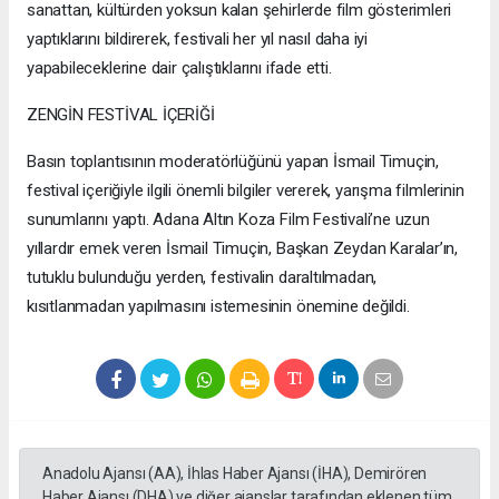
sanattan, kültürden yoksun kalan şehirlerde film gösterimleri
yaptıklarını bildirerek, festivali her yıl nasıl daha iyi
yapabileceklerine dair çalıştıklarını ifade etti.
ZENGİN FESTİVAL İÇERİĞİ
Basın toplantısının moderatörlüğünü yapan İsmail Timuçin,
festival içeriğiyle ilgili önemli bilgiler vererek, yarışma filmlerinin
sunumlarını yaptı. Adana Altın Koza Film Festivali’ne uzun
yıllardır emek veren İsmail Timuçin, Başkan Zeydan Karalar’ın,
tutuklu bulunduğu yerden, festivalin daraltılmadan,
kısıtlanmadan yapılmasını istemesinin önemine değildi.
Anadolu Ajansı (AA), İhlas Haber Ajansı (İHA), Demirören
Haber Ajansı (DHA) ve diğer ajanslar tarafından eklenen tüm