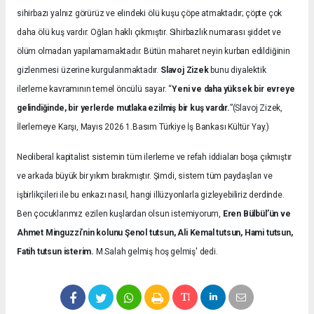
sihirbazı yalnız görürüz ve elindeki ölü kuşu çöpe atmaktadır; çöpte çok
daha ölü kuş vardır. Oğlan haklı çıkmıştır. Sihirbazlık numarası şiddet ve
ölüm olmadan yapılamamaktadır. Bütün maharet neyin kurban edildiğinin
gizlenmesi üzerine kurgulanmaktadır.
Slavoj Zizek
bunu diyalektik
ilerleme kavramının temel öncülü sayar. “
Yeni ve daha yüksek bir evreye
gelindiğinde, bir yerlerde mutlaka ezilmiş bir kuş vardır.
”(Slavoj Zizek,
İlerlemeye Karşı, Mayıs 2026 1.Basım Türkiye İş Bankası Kültür Yay.)
Neoliberal kapitalist sistemin tüm ilerleme ve refah iddiaları boşa çıkmıştır
ve arkada büyük bir yıkım bırakmıştır. Şimdi, sistem tüm paydaşları ve
işbirlikçileri ile bu enkazı nasıl, hangi illüzyonlarla gizleyebiliriz derdinde.
Ben çocuklarımız ezilen kuşlardan olsun istemiyorum,
Eren Bülbül’ün ve
Ahmet Minguzzi’nin kolunu Şenol tutsun, Ali Kemal tutsun, Hami tutsun,
Fatih tutsun isterim.
M.Salah gelmiş hoş gelmiş' dedi.