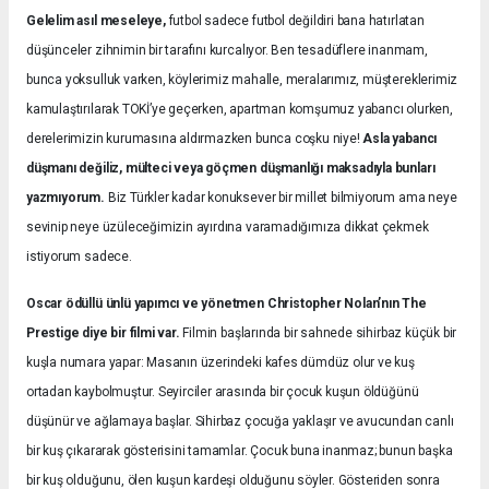
Gelelim asıl meseleye,
futbol sadece futbol değildiri bana hatırlatan
düşünceler zihnimin bir tarafını kurcalıyor. Ben tesadüflere inanmam,
bunca yoksulluk varken, köylerimiz mahalle, meralarımız, müştereklerimiz
kamulaştırılarak TOKİ’ye geçerken, apartman komşumuz yabancı olurken,
derelerimizin kurumasına aldırmazken bunca coşku niye!
Asla yabancı
düşmanı değiliz, mülteci veya göçmen düşmanlığı maksadıyla bunları
yazmıyorum.
Biz Türkler kadar konuksever bir millet bilmiyorum ama neye
sevinip neye üzüleceğimizin ayırdına varamadığımıza dikkat çekmek
istiyorum sadece.
Oscar ödüllü ünlü yapımcı ve yönetmen Christopher Nolan’nın The
Prestige diye bir filmi var.
Filmin başlarında bir sahnede sihirbaz küçük bir
kuşla numara yapar: Masanın üzerindeki kafes dümdüz olur ve kuş
ortadan kaybolmuştur. Seyirciler arasında bir çocuk kuşun öldüğünü
düşünür ve ağlamaya başlar. Sihirbaz çocuğa yaklaşır ve avucundan canlı
bir kuş çıkararak gösterisini tamamlar. Çocuk buna inanmaz; bunun başka
bir kuş olduğunu, ölen kuşun kardeşi olduğunu söyler. Gösteriden sonra