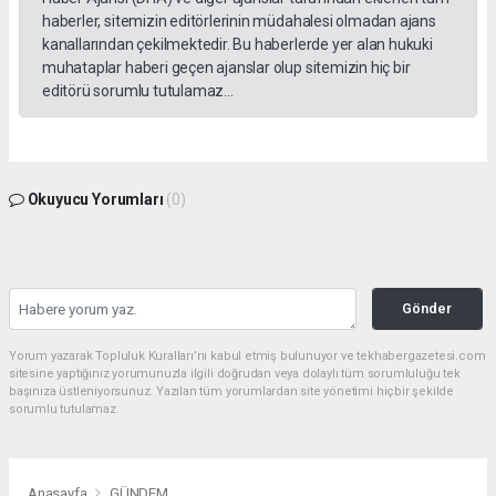
haberler, sitemizin editörlerinin müdahalesi olmadan ajans
kanallarından çekilmektedir. Bu haberlerde yer alan hukuki
muhataplar haberi geçen ajanslar olup sitemizin hiç bir
editörü sorumlu tutulamaz...
Okuyucu Yorumları
(0)
Gönder
Yorum yazarak Topluluk Kuralları’nı kabul etmiş bulunuyor ve tekhabergazetesi.com
sitesine yaptığınız yorumunuzla ilgili doğrudan veya dolaylı tüm sorumluluğu tek
başınıza üstleniyorsunuz. Yazılan tüm yorumlardan site yönetimi hiçbir şekilde
sorumlu tutulamaz.
Anasayfa
GÜNDEM