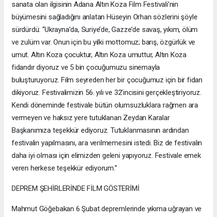
sanata olan ilgisinin Adana Altın Koza Film Festivali’nin
büyümesini sağladığını anlatan Hüseyin Orhan sözlerini şöyle
sürdürdü: “Ukrayna’da, Suriye’de, Gazze’de savaş, yıkım, ölüm
ve zulüm var. Onun için bu yılki mottomuz; barış, özgürlük ve
umut. Altın Koza çocuktur, Altın Koza umuttur, Altın Koza
fidandır diyoruz ve 5 bin çocuğumuzu sinemayla
buluşturuyoruz. Film seyreden her bir çocuğumuz için bir fidan
dikiyoruz. Festivalimizin 56. yılı ve 32’incisini gerçekleştiriyoruz.
Kendi döneminde festivale bütün olumsuzluklara rağmen ara
vermeyen ve haksız yere tutuklanan Zeydan Karalar
Başkanımıza teşekkür ediyoruz. Tutuklanmasının ardından
festivalin yapılmasını, ara verilmemesini istedi. Biz de festivalin
daha iyi olması için elimizden geleni yapıyoruz. Festivale emek
veren herkese teşekkür ediyorum.”
DEPREM ŞEHİRLERİNDE FİLM GÖSTERİMİ
Mahmut Göğebakan 6 Şubat depremlerinde yıkıma uğrayan ve