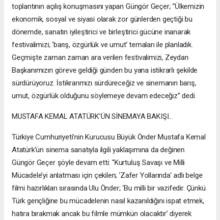
toplantının açılış konuşmasını yapan Güngör Geçer; “Ülkemizin
ekonomik, sosyal ve siyasi olarak zor günlerden geçtiği bu
dönemde, sanatın iyileştirici ve birleştirici gücüne inanarak
festivalimizi; ‘barış, özgürlük ve umut’ temaları ile planladık.
Geçmişte zaman zaman ara verilen festivalimizi, Zeydan
Başkanımızın göreve geldiği günden bu yana istikrarlı şekilde
sürdürüyoruz. İstikrarımızı sürdüreceğiz ve sinemanın barış,
umut, özgürlük olduğunu söylemeye devam edeceğiz” dedi.
MUSTAFA KEMAL ATATÜRK’ÜN SİNEMAYA BAKIŞI…
Türkiye Cumhuriyeti’nin Kurucusu Büyük Önder Mustafa Kemal
Atatürk’ün sinema sanatıyla ilgili yaklaşımına da değinen
Güngör Geçer şöyle devam etti: “Kurtuluş Savaşı ve Milli
Mücadele’yi anlatması için çekilen; ‘Zafer Yollarında’ adlı belge
filmi hazırlıkları sırasında Ulu Önder; ‘Bu milli bir vazifedir. Çünkü
Türk gençliğine bu mücadelenin nasıl kazanıldığını ispat etmek,
hatıra bırakmak ancak bu filmle mümkün olacaktır’ diyerek