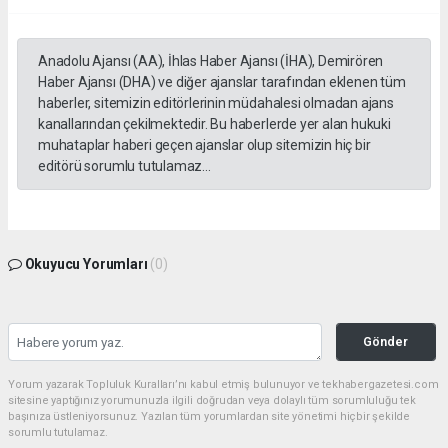
Anadolu Ajansı (AA), İhlas Haber Ajansı (İHA), Demirören
Haber Ajansı (DHA) ve diğer ajanslar tarafından eklenen tüm
haberler, sitemizin editörlerinin müdahalesi olmadan ajans
kanallarından çekilmektedir. Bu haberlerde yer alan hukuki
muhataplar haberi geçen ajanslar olup sitemizin hiç bir
editörü sorumlu tutulamaz...
Okuyucu Yorumları
(0)
Gönder
Yorum yazarak Topluluk Kuralları’nı kabul etmiş bulunuyor ve tekhabergazetesi.com
sitesine yaptığınız yorumunuzla ilgili doğrudan veya dolaylı tüm sorumluluğu tek
başınıza üstleniyorsunuz. Yazılan tüm yorumlardan site yönetimi hiçbir şekilde
sorumlu tutulamaz.