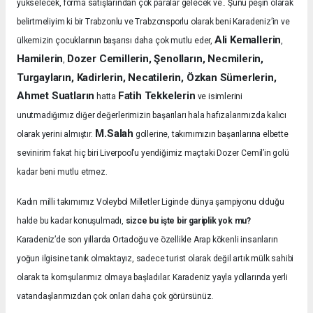
yükselecek, forma satışlarından çok paralar gelecek ve.. Şunu peşin olarak
belirtmeliyim ki bir Trabzonlu ve Trabzonsporlu olarak beni Karadeniz’in ve
Ali Kemallerin
ülkemizin çocuklarının başarısı daha çok mutlu eder,
,
Hamilerin
Dozer Cemillerin, Şenolların, Necmilerin,
,
Turgayların, Kadirlerin, Necatilerin, Özkan Sümerlerin,
Ahmet Suatların
Fatih Tekkelerin
hatta
ve isimlerini
unutmadığımız diğer değerlerimizin başarıları hala hafızalarımızda kalıcı
M.Salah
olarak yerini almıştır.
gollerine, takımımızın başarılarına elbette
sevinirim fakat hiç biri Liverpool’u yendiğimiz maçtaki Dozer Cemil’in golü
kadar beni mutlu etmez.
Kadın milli takımımız Voleybol Milletler Liginde dünya şampiyonu olduğu
halde bu kadar konuşulmadı,
sizce bu işte bir gariplik yok mu?
Karadeniz’de son yıllarda Ortadoğu ve özellikle Arap kökenli insanların
yoğun ilgisine tanık olmaktayız, sadece turist olarak değil artık mülk sahibi
olarak ta komşularımız olmaya başladılar. Karadeniz yayla yollarında yerli
vatandaşlarımızdan çok onları daha çok görürsünüz.