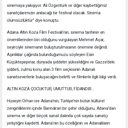
sinemaya yakışıyor. Ali Özgentürk ve diğer kaybettiğimiz
sanatçılarımızın anılacağı bir festival olacak. Sinema
ölümsüzlüktür” diye konuştu.
Adana Altın Koza Film Festivali’nin, sinema tarihinin en
önemlilerinden biri olduğunu vurgulayan Mehmet Açar,
seyirciyle sinemanın buluşturulmasının önemine değindi.
Aşırılıklar çağında bulunduğumuzu söyleyen Esin
Küçüktepepınar, dünyada şiddetin yükseldiğini ve Gazze’deki
şiddeti, zulmü konu alan 3 film seçkisinin Adanalı
sanatseverlerle buluşacağını belirtti ve filmlerle ilgili bilgi verdi.
ALTIN KOZA ÇOCUKTUR, UMUTTUR, FİDANDIR…
Hüseyin Orhan ise Adana’nın, Türkiye’nin bütün kültürel
zenginliklerini içinde Barındıran bir şehir olduğunu, Adana’dan
sinema ve diğer birçok sanat dalında çok sayıda sanatçı
yetiştiğini kaydetti. Adana’nın bu özelliğinin ve Adanalıların