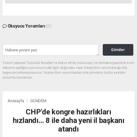
Okuyucu Yorumları
(0)
Gönder
Yorum yazarak Topluluk Kuralları’nı kabul etmiş bulunuyor ve tekhabergazetesi.com
sitesine yaptığınız yorumunuzla ilgili doğrudan veya dolaylı tüm sorumluluğu tek
başınıza üstleniyorsunuz. Yazılan tüm yorumlardan site yönetimi hiçbir şekilde
sorumlu tutulamaz.
Anasayfa
GÜNDEM
CHP'de kongre hazırlıkları
hızlandı... 8 ile daha yeni il başkanı
atandı