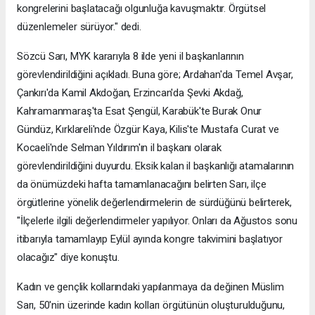
kongrelerini başlatacağı olgunluğa kavuşmaktır. Örgütsel
düzenlemeler sürüyor." dedi.
Sözcü Sarı, MYK kararıyla 8 ilde yeni il başkanlarının
görevlendirildiğini açıkladı. Buna göre; Ardahan'da Temel Avşar,
Çankırı'da Kamil Akdoğan, Erzincan'da Şevki Akdağ,
Kahramanmaraş'ta Esat Şengül, Karabük'te Burak Onur
Gündüz, Kırklareli'nde Özgür Kaya, Kilis'te Mustafa Curat ve
Kocaeli'nde Selman Yıldırım'ın il başkanı olarak
görevlendirildiğini duyurdu. Eksik kalan il başkanlığı atamalarının
da önümüzdeki hafta tamamlanacağını belirten Sarı, ilçe
örgütlerine yönelik değerlendirmelerin de sürdüğünü belirterek,
"İlçelerle ilgili değerlendirmeler yapılıyor. Onları da Ağustos sonu
itibarıyla tamamlayıp Eylül ayında kongre takvimini başlatıyor
olacağız" diye konuştu.
Kadın ve gençlik kollarındaki yapılanmaya da değinen Müslim
Sarı, 50'nin üzerinde kadın kolları örgütünün oluşturulduğunu,