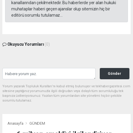
kanallarından çekilmektedir. Bu haberlerde yer alan hukuki
muhataplar haberi geçen ajanslar olup sitemizin hiç bir
editörü sorumlu tutulamaz...
Okuyucu Yorumları
(0)
Gönder
Yorum yazarak Topluluk Kuralları’nı kabul etmiş bulunuyor ve tekhabergazetesi.com
sitesine yaptığınız yorumunuzla ilgili doğrudan veya dolaylı tüm sorumluluğu tek
başınıza üstleniyorsunuz. Yazılan tüm yorumlardan site yönetimi hiçbir şekilde
sorumlu tutulamaz.
Anasayfa
GÜNDEM