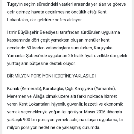
Tugay’ın seçim sürecindeki vaatleri arasında yer alan ve göreve
gelir gelmez hayata geçirilmesine öncülük ettiği Kent
Lokantaları, dar gelirlilere nefes aldırıyor.
İzmir Büyükşehir Belediyesi tarafından sürdürülen uygulama
kapsamında dört çeşit yemekten oluşan menüler kent
genelinde 50 liradan vatandaşlara sunulurken, Karşıyaka
Yamanlar Şubesi’nde uygulanan 25 liralık fiyat özellikle dar gelirli
yurttaşların bütçesine destek oluyor.
BİR MİLYON PORSİYON HEDEFİNE YAKLAŞILDI
Konak (Kemeraltı), Karabağlar, Çiğli, Karşıyaka (Yamanlar),
Menemen ve Aliağa olmak üzere altı farklı noktada hizmet
veren Kent Lokantaları, hijyenik, güvenilir, lezzetli ve ekonomik
yemek seçenekleriyle yoğun ilgi görüyor. Mayıs 2026 itibarıyla
yaklaşık 900 bin porsiyon yemek satışına ulaşan uygulama, bir
milyon porsiyon hedefine de yaklaşmış durumda.