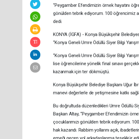
“Peygamber Efendimizin örnek hayatını öğre
gönülden tebrik ediyorum. 100 öğrencimiz an
dedi.
KONYA (İGFA) - Konya Büyükşehir Belediyesi 
“Konya Geneli Umre Ödüllü Siyer Bilgi Yarışm
“Konya Geneli Umre Ödüllü Siyer Bilgi Yarış
lise öğrencilerine yönelik final sınavı gerçe
kazanmak için ter dökmüştü.
Konya Büyükşehir Belediye Başkanı Uğur İbr
manevi değerlerle de yetişmesine katkı sağl
Bu doğrultuda düzenledikleri Umre Ödüllü Siy
Başkan Altay, “Peygamber Efendimizin örnek
çocuklarımızı gönülden tebrik ediyorum. 100 
hak kazandı. Rabbim yollarını açık, ibadetle
emeği geçen yol arkadaşlarıma teşekkür ediy