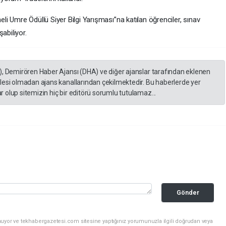
i Umre Ödüllü Siyer Bilgi Yarışması”na katılan öğrenciler, sınav
abiliyor.
), Demirören Haber Ajansı (DHA) ve diğer ajanslar tarafından eklenen
lesi olmadan ajans kanallarından çekilmektedir. Bu haberlerde yer
 olup sitemizin hiç bir editörü sorumlu tutulamaz...
Gönder
nuyor ve tekhabergazetesi.com sitesine yaptığınız yorumunuzla ilgili doğrudan veya