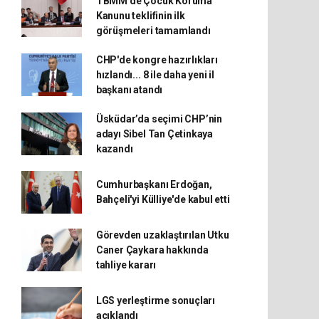
TBMM'de Çocuk Koruma
Kanunu teklifinin ilk
görüşmeleri tamamlandı
CHP'de kongre hazırlıkları
hızlandı... 8 ile daha yeni il
başkanı atandı
Üsküdar’da seçimi CHP’nin
adayı Sibel Tan Çetinkaya
kazandı
Cumhurbaşkanı Erdoğan,
Bahçeli'yi Külliye'de kabul etti
Görevden uzaklaştırılan Utku
Caner Çaykara hakkında
tahliye kararı
LGS yerleştirme sonuçları
açıklandı