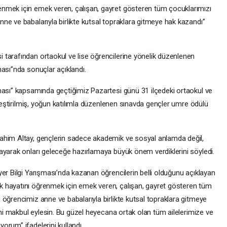
nmek için emek veren, çalışan, gayret gösteren tüm çocuklarımızı
ne ve babalarıyla birlikte kutsal topraklara gitmeye hak kazandı”
tarafından ortaokul ve lise öğrencilerine yönelik düzenlenen
ası”nda sonuçlar açıklandı.
ması” kapsamında geçtiğimiz Pazartesi günü 31 ilçedeki ortaokul ve
kleştirilmiş, yoğun katılımla düzenlenen sınavda gençler umre ödülü
ahim Altay, gençlerin sadece akademik ve sosyal anlamda değil,
ayarak onları geleceğe hazırlamaya büyük önem verdiklerini söyledi.
er Bilgi Yarışması’nda kazanan öğrencilerin belli olduğunu açıklayan
 hayatını öğrenmek için emek veren, çalışan, gayret gösteren tüm
öğrencimiz anne ve babalarıyla birlikte kutsal topraklara gitmeye
rini makbul eylesin. Bu güzel heyecana ortak olan tüm ailelerimize ve
orum” ifadelerini kullandı.