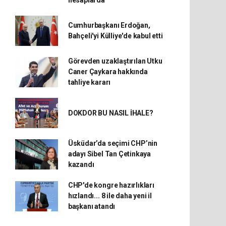
hesaplarda
Cumhurbaşkanı Erdoğan,
Bahçeli'yi Külliye'de kabul etti
Görevden uzaklaştırılan Utku
Caner Çaykara hakkında
tahliye kararı
DOKDOR BU NASIL İHALE?
Üsküdar’da seçimi CHP’nin
adayı Sibel Tan Çetinkaya
kazandı
CHP'de kongre hazırlıkları
hızlandı... 8 ile daha yeni il
başkanı atandı