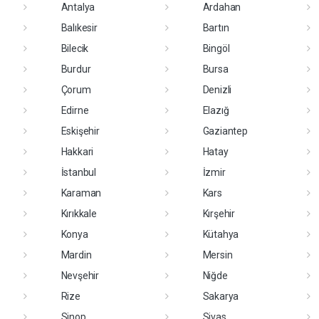
Antalya
Ardahan
Balıkesir
Bartın
Bilecik
Bingöl
Burdur
Bursa
Çorum
Denizli
Edirne
Elazığ
Eskişehir
Gaziantep
Hakkari
Hatay
İstanbul
İzmir
Karaman
Kars
Kırıkkale
Kırşehir
Konya
Kütahya
Mardin
Mersin
Nevşehir
Niğde
Rize
Sakarya
Sinop
Sivas