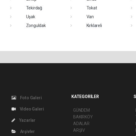
Tekirdağ
Tokat
Uşak
Van
Zonguldak
Kırklareli
KATEGORİLER
S
Foto Galeri
Video Galeri
GÜNDEM
BAKIRKÖY
Yazarlar
ADALAR
ARŞİV
Arşivler