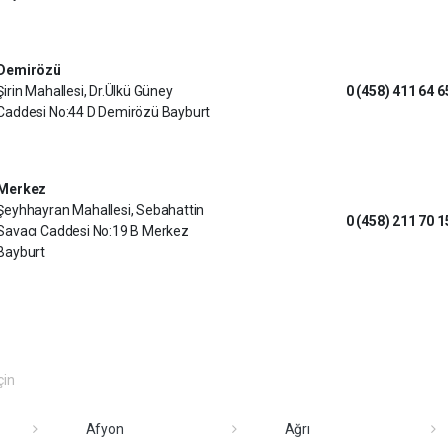
Demirözü
Şirin Mahallesi, Dr.Ülkü Güney
0 (458) 411 64 6
Caddesi No:44 D Demirözü Bayburt
Merkez
Şeyhhayran Mahallesi, Sebahattin
0 (458) 211 70 1
Savacı Caddesi No:19 B Merkez
Bayburt
çin
Afyon
Ağrı