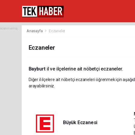
yüklenmemiş.
Anasayfa
Eczaneler
Eczaneler
Bayburt
il ve ilçelerine ait nöbetçi eczaneler.
Diğer il ilçelere ait nöbetçi eczaneleri öğrenmek için aşağıd
arayabilirsiniz.
Büyük Eczanesi