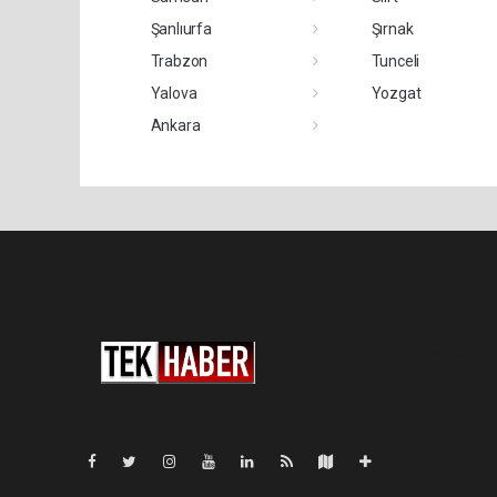
Şanlıurfa
Şırnak
Trabzon
Tunceli
Yalova
Yozgat
Ankara
Pro-0.186