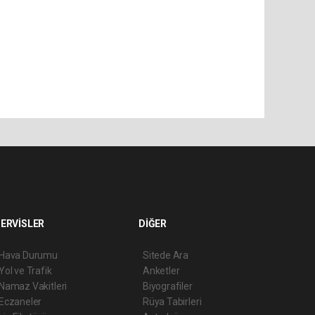
ERVİSLER
DİĞER
Hava Durumu
Sitede Ara
Yol ve Trafik
Anketler
Namaz Vakitleri
Biyografiler
Eczaneler
Rüya Tabirleri