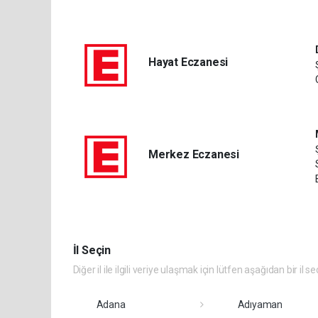
Hayat Eczanesi
Merkez Eczanesi
İl Seçin
Diğer il ile ilgili veriye ulaşmak için lütfen aşağıdan bir il se
Adana
Adıyaman