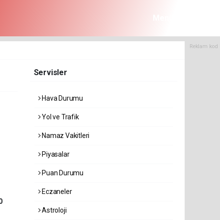
Menü
Reklam kod 
Servisler
Hava Durumu
Yol ve Trafik
Namaz Vakitleri
Piyasalar
Puan Durumu
Eczaneler
0
Astroloji