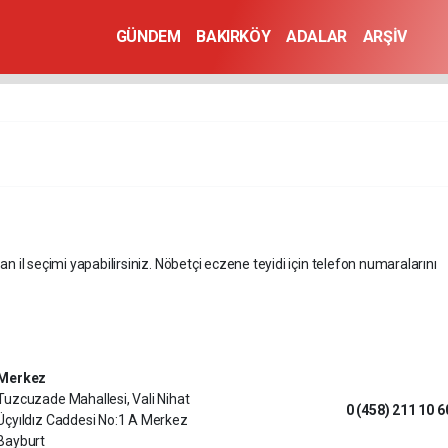
GÜNDEM
BAKIRKÖY
ADALAR
ARŞİV
an il seçimi yapabilirsiniz. Nöbetçi eczene teyidi için telefon numaralarını
Merkez
Tuzcuzade Mahallesi, Vali Nihat
0 (458) 211 10 6
Üçyıldız Caddesi No:1 A Merkez
Bayburt