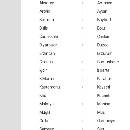
Aksaray
Amasya
Artvin
Aydın
Batman
Bayburt
Bitlis
Bolu
Çanakkale
Çankırı
Diyarbakır
Düzce
Erzincan
Erzurum
Giresun
Gümüşhane
Iğdır
Isparta
K.Maraş
Karabük
Kastamonu
Kayseri
Kilis
Kocaeli
Malatya
Manisa
Muğla
Muş
Ordu
Osmaniye
Samsun
Siirt