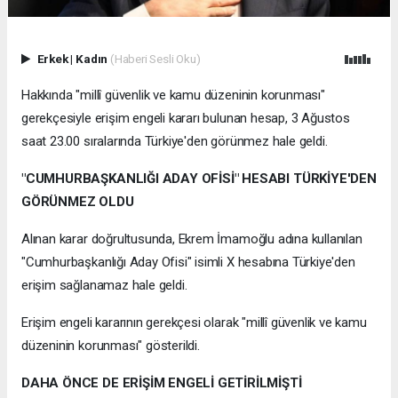
Erkek
|
Kadın
(Haberi Sesli Oku)
Hakkında "millî güvenlik ve kamu düzeninin korunması"
gerekçesiyle erişim engeli kararı bulunan hesap, 3 Ağustos
saat 23.00 sıralarında Türkiye'den görünmez hale geldi.
"CUMHURBAŞKANLIĞI ADAY OFİSİ" HESABI TÜRKİYE'DEN
GÖRÜNMEZ OLDU
Alınan karar doğrultusunda, Ekrem İmamoğlu adına kullanılan
"Cumhurbaşkanlığı Aday Ofisi" isimli X hesabına Türkiye'den
erişim sağlanamaz hale geldi.
Erişim engeli kararının gerekçesi olarak "millî güvenlik ve kamu
düzeninin korunması" gösterildi.
DAHA ÖNCE DE ERİŞİM ENGELİ GETİRİLMİŞTİ