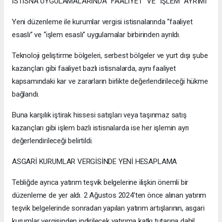
İSTİSNA UYGULAMALARINDA “FAALİYET” VE “İŞLEM” AYRIMI
Yeni düzenleme ile kurumlar vergisi istisnalarında “faaliyet
esaslı” ve “işlem esaslı” uygulamalar birbirinden ayrıldı.
Teknoloji geliştirme bölgeleri, serbest bölgeler ve yurt dışı şube
kazançları gibi faaliyet bazlı istisnalarda, aynı faaliyet
kapsamındaki kar ve zararların birlikte değerlendirileceği hükme
bağlandı.
Buna karşılık iştirak hissesi satışları veya taşınmaz satış
kazançları gibi işlem bazlı istisnalarda ise her işlemin ayrı
değerlendirileceği belirtildi.
ASGARİ KURUMLAR VERGİSİNDE YENİ HESAPLAMA
Tebliğde ayrıca yatırım teşvik belgelerine ilişkin önemli bir
düzenleme de yer aldı. 2 Ağustos 2024’ten önce alınan yatırım
teşvik belgelerinde sonradan yapılan yatırım artışlarının, asgari
kurumlar vergisinden indirilecek yatırıma katkı tutarına dahil