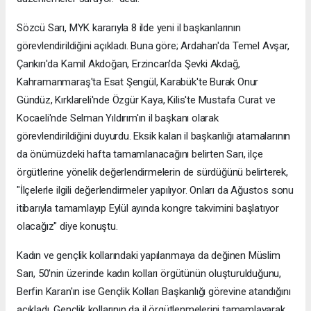
Sözcü Sarı, MYK kararıyla 8 ilde yeni il başkanlarının
görevlendirildiğini açıkladı. Buna göre; Ardahan'da Temel Avşar,
Çankırı'da Kamil Akdoğan, Erzincan'da Şevki Akdağ,
Kahramanmaraş'ta Esat Şengül, Karabük'te Burak Onur
Gündüz, Kırklareli'nde Özgür Kaya, Kilis'te Mustafa Curat ve
Kocaeli'nde Selman Yıldırım'ın il başkanı olarak
görevlendirildiğini duyurdu. Eksik kalan il başkanlığı atamalarının
da önümüzdeki hafta tamamlanacağını belirten Sarı, ilçe
örgütlerine yönelik değerlendirmelerin de sürdüğünü belirterek,
"İlçelerle ilgili değerlendirmeler yapılıyor. Onları da Ağustos sonu
itibarıyla tamamlayıp Eylül ayında kongre takvimini başlatıyor
olacağız" diye konuştu.
Kadın ve gençlik kollarındaki yapılanmaya da değinen Müslim
Sarı, 50'nin üzerinde kadın kolları örgütünün oluşturulduğunu,
Berfin Karan'ın ise Gençlik Kolları Başkanlığı görevine atandığını
açıkladı. Gençlik kollarının da il örgütlenmelerini tamamlayarak