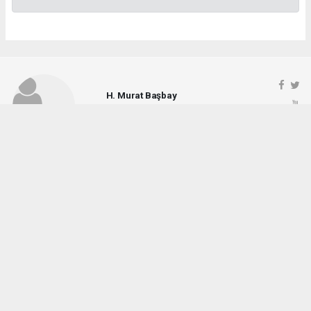
H. Murat Başbay
tekhabergazetesi@gmail.com
Okuyucu Yorumları
(0)
Gönder
Yorum yazarak Topluluk Kuralları’nı kabul etmiş bulunuyor ve tekhabergazetesi.com
sitesine yaptığınız yorumunuzla ilgili doğrudan veya dolaylı tüm sorumluluğu tek
başınıza üstleniyorsunuz. Yazılan tüm yorumlardan site yönetimi hiçbir şekilde
sorumlu tutulamaz.