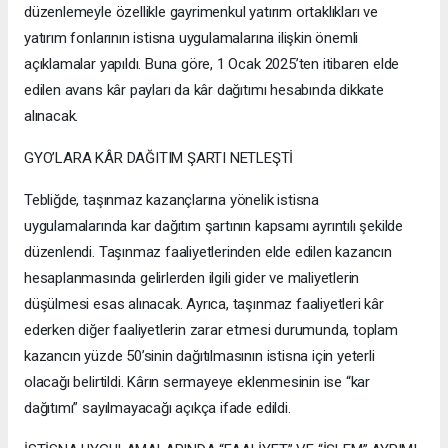
düzenlemeyle özellikle gayrimenkul yatırım ortaklıkları ve
yatırım fonlarının istisna uygulamalarına ilişkin önemli
açıklamalar yapıldı. Buna göre, 1 Ocak 2025’ten itibaren elde
edilen avans kâr payları da kâr dağıtımı hesabında dikkate
alınacak.
GYO’LARA KÂR DAĞITIM ŞARTI NETLEŞTİ
Tebliğde, taşınmaz kazançlarına yönelik istisna
uygulamalarında kar dağıtım şartının kapsamı ayrıntılı şekilde
düzenlendi. Taşınmaz faaliyetlerinden elde edilen kazancın
hesaplanmasında gelirlerden ilgili gider ve maliyetlerin
düşülmesi esas alınacak. Ayrıca, taşınmaz faaliyetleri kâr
ederken diğer faaliyetlerin zarar etmesi durumunda, toplam
kazancın yüzde 50’sinin dağıtılmasının istisna için yeterli
olacağı belirtildi. Kârın sermayeye eklenmesinin ise “kar
dağıtımı” sayılmayacağı açıkça ifade edildi.