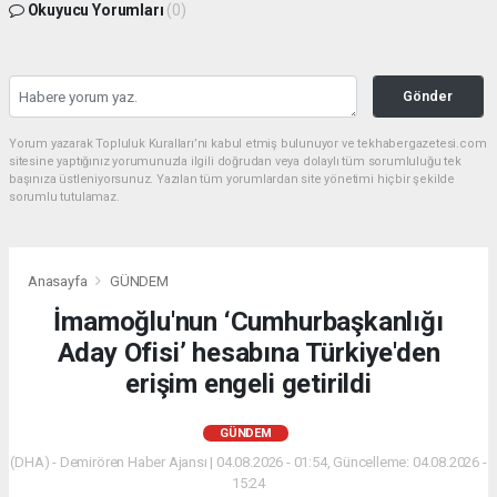
Okuyucu Yorumları
(0)
Gönder
Yorum yazarak Topluluk Kuralları’nı kabul etmiş bulunuyor ve tekhabergazetesi.com
sitesine yaptığınız yorumunuzla ilgili doğrudan veya dolaylı tüm sorumluluğu tek
başınıza üstleniyorsunuz. Yazılan tüm yorumlardan site yönetimi hiçbir şekilde
sorumlu tutulamaz.
Anasayfa
GÜNDEM
İmamoğlu'nun ‘Cumhurbaşkanlığı
Aday Ofisi’ hesabına Türkiye'den
erişim engeli getirildi
GÜNDEM
(DHA) - Demirören Haber Ajansı | 04.08.2026 - 01:54, Güncelleme: 04.08.2026 -
15:24