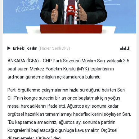
Erkek
|
Kadın
(Haberi Sesli Oku)
ANKARA (İGFA) - CHP Parti Sözcüsü Müslim Sarı, yaklaşık 3,5
saat süren Merkez Yönetim Kurulu (MYK) toplantısının
ardından gündeme ilişkin açıklamalarda bulundu.
Parti örgütlenme çalışmalarının hızla sürdüğünü belirten Sarı,
CHP'nin kongre sürecini bir an önce başlatmak için yoğun
mesai harcadıklarını ifade etti. Ağustos ayı sonuna kadar
örgütsel hazırlıkları tamamlamayı hedeflediklerini söyleyen Sarı,
"Bu kapsamda amacımız, ağustos ayı sonunda partinin
kongrelerini başlatacağı olgunluğa kavuşmaktır. Örgütsel
düzenlemeler sürüyor." dedi.