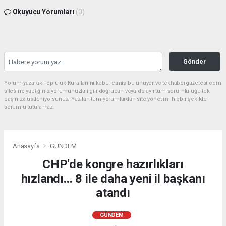
Okuyucu Yorumları
(0)
Gönder
Yorum yazarak Topluluk Kuralları’nı kabul etmiş bulunuyor ve tekhabergazetesi.com
sitesine yaptığınız yorumunuzla ilgili doğrudan veya dolaylı tüm sorumluluğu tek
başınıza üstleniyorsunuz. Yazılan tüm yorumlardan site yönetimi hiçbir şekilde
sorumlu tutulamaz.
Anasayfa
GÜNDEM
CHP'de kongre hazırlıkları
hızlandı... 8 ile daha yeni il başkanı
atandı
GÜNDEM