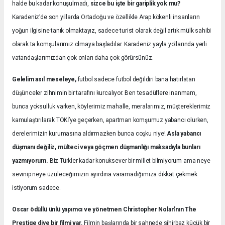
halde bu kadar konuşulmadı,
sizce bu işte bir gariplik yok mu?
Karadeniz’de son yıllarda Ortadoğu ve özellikle Arap kökenli insanların
yoğun ilgisine tanık olmaktayız, sadece turist olarak değil artık mülk sahibi
olarak ta komşularımız olmaya başladılar. Karadeniz yayla yollarında yerli
vatandaşlarımızdan çok onları daha çok görürsünüz.
Gelelim asıl meseleye,
futbol sadece futbol değildiri bana hatırlatan
düşünceler zihnimin bir tarafını kurcalıyor. Ben tesadüflere inanmam,
bunca yoksulluk varken, köylerimiz mahalle, meralarımız, müştereklerimiz
kamulaştırılarak TOKİ’ye geçerken, apartman komşumuz yabancı olurken,
derelerimizin kurumasına aldırmazken bunca coşku niye!
Asla yabancı
düşmanı değiliz, mülteci veya göçmen düşmanlığı maksadıyla bunları
yazmıyorum.
Biz Türkler kadar konuksever bir millet bilmiyorum ama neye
sevinip neye üzüleceğimizin ayırdına varamadığımıza dikkat çekmek
istiyorum sadece.
Oscar ödüllü ünlü yapımcı ve yönetmen Christopher Nolan’nın The
Prestige diye bir filmi var.
Filmin başlarında bir sahnede sihirbaz küçük bir