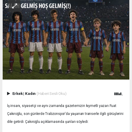
Erkek
|
Kadın
(Haberi Sesli Oku)
İş insanı, siyasetçi ve aynı zamanda gazetemizin kıymetli yazarı Fuat
Çakıroğlu, son günlerde Trabzonspor'da yaşanan transerle ilgili görüşlerini
dile getirdi. Çakıroğlu açıklamasında şunları söyledi: