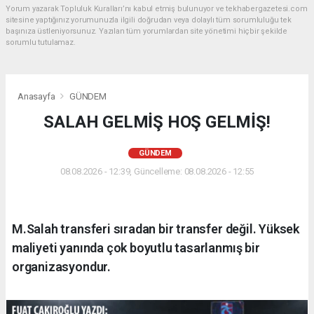
Yorum yazarak Topluluk Kuralları’nı kabul etmiş bulunuyor ve tekhabergazetesi.com
sitesine yaptığınız yorumunuzla ilgili doğrudan veya dolaylı tüm sorumluluğu tek
başınıza üstleniyorsunuz. Yazılan tüm yorumlardan site yönetimi hiçbir şekilde
sorumlu tutulamaz.
Anasayfa
GÜNDEM
SALAH GELMİŞ HOŞ GELMİŞ!
GÜNDEM
08.08.2026 - 12:39, Güncelleme: 08.08.2026 - 12:55
M.Salah transferi sıradan bir transfer değil. Yüksek
maliyeti yanında çok boyutlu tasarlanmış bir
organizasyondur.