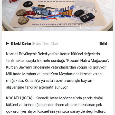
Erkek
|
Kadın
(Haberi Sesli Oku)
Kocaeli Büyükşehir Belediyesi’nin kentin kültürel değerlerini
tanıtmak amacıyla hizmete sunduğu “Kocaeli Hatıra Mağazası”,
Kurban Bayramı öncesinde vatandaşlardan yoğun ilgi görüyor.
Milli İrade Meydanı ve İzmit Kent Meydanı’nda hizmet veren
mağazalar, Kocaeli’yi yansıtan özel ürünleriyle bayram
alışverişine farklı bir alternatif sunuyor.
KOCAELİ (İGFA) - Kocaeli Hatıra Mağazası’nda şehrin doğal,
kültürel ve tarihi değerlerinden ilham alınarak hazırlanan pek
çok ürün yer alıyor. Kocaeli’nin yalnızca sanayiyle değil kültürü,