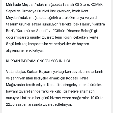
Milli İrade Meydanı’ndaki mağazada lisanslı KS Store, KOMEK
Sepeti ve Ormanya ürünleri öne çıkarken, İzmit Kent
Meydanı’ndaki mağazada ağırlıklı olarak Ormanya ve yerel
tasarım ürünler satışa sunuluyor. “Hereke İpek Halısı”, “Kandıra
Bezi”, “Karamürsel Sepeti” ve “Gölcük Döşeme Bebeği” gibi
coğrafi işaretli ürünler ziyaretçilerin ilgisini çekerken, kente
özgü kokular, kartpostallar ve hediyelikler de bayram
alışverişine renk katıyor.
KURBAN BAYRAMI ÖNCESİ YOĞUN İLGİ
Vatandaşlar, Kurban Bayramı yaklaşırken sevdiklerine anlamlı
ve şehri yansıtan hediyeler almak için Kocaeli Hatıra
Mağazası’nı tercih ediyor. Kocaeli’ni simgeleyen özel ürünler,
bayram ziyaretlerinde farklı ve kalıcı bir hediye alternatifi
sunuyor. Haftanın her günü hizmet veren mağazalar, 10.00 ile
22.00 saatleri arasında ziyaret edilebiliyor.