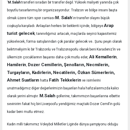
'
M.Salah
transferi sıradan bir transfer değil. Yüksek maliyeti yanında çok
.
boyutlu tasarlanmış bir organizasyondur
Trabzon ve bölge insanı başta
M. Salah
olmak üzere tüm spor camiası
'ın transfer olayını büyük
Arap
coşkuyla karşıladı.
Anlaşılan herkes bir beklenti içinde, bölgeye
turist gelecek
, tanınırlığımız artacak, maçlarda seyirci kapasitemiz
yükselecek, forma satışlarından çok paralar gelecek ve.. Şunu peşin olarak
belirtmeliyim ki bir Trabzonlu ve Trabzonsporlu olarak beni Karadeniz’in ve
Ali Kemallerin
ülkemizin çocuklarının başarısı daha çok mutlu eder,
,
Hamilerin
Dozer Cemillerin, Şenolların, Necmilerin,
,
Turgayların, Kadirlerin, Necatilerin, Özkan Sümerlerin,
Ahmet Suatların
Fatih Tekkelerin
hatta
ve isimlerini
unutmadığımız diğer değerlerimizin başarıları hala hafızalarımızda kalıcı
M.Salah
olarak yerini almıştır.
gollerine, takımımızın başarılarına elbette
sevinirim fakat hiç biri Liverpool’u yendiğimiz maçtaki Dozer Cemil’in golü
kadar beni mutlu etmez.
Kadın milli takımımız Voleybol Milletler Liginde dünya şampiyonu olduğu