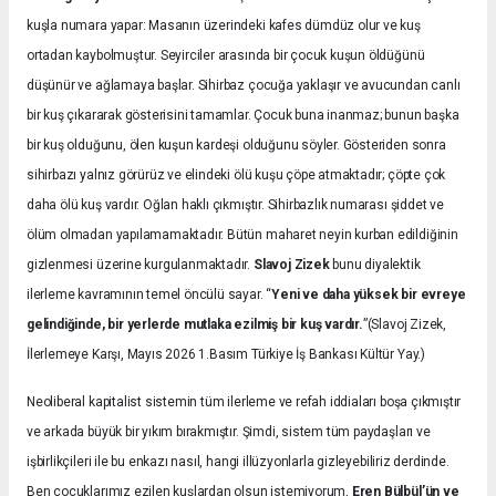
kuşla numara yapar: Masanın üzerindeki kafes dümdüz olur ve kuş
ortadan kaybolmuştur. Seyirciler arasında bir çocuk kuşun öldüğünü
düşünür ve ağlamaya başlar. Sihirbaz çocuğa yaklaşır ve avucundan canlı
bir kuş çıkararak gösterisini tamamlar. Çocuk buna inanmaz; bunun başka
bir kuş olduğunu, ölen kuşun kardeşi olduğunu söyler. Gösteriden sonra
sihirbazı yalnız görürüz ve elindeki ölü kuşu çöpe atmaktadır; çöpte çok
daha ölü kuş vardır. Oğlan haklı çıkmıştır. Sihirbazlık numarası şiddet ve
ölüm olmadan yapılamamaktadır. Bütün maharet neyin kurban edildiğinin
gizlenmesi üzerine kurgulanmaktadır.
Slavoj Zizek
bunu diyalektik
ilerleme kavramının temel öncülü sayar. “
Yeni ve daha yüksek bir evreye
gelindiğinde, bir yerlerde mutlaka ezilmiş bir kuş vardır.
”(Slavoj Zizek,
İlerlemeye Karşı, Mayıs 2026 1.Basım Türkiye İş Bankası Kültür Yay.)
Neoliberal kapitalist sistemin tüm ilerleme ve refah iddiaları boşa çıkmıştır
ve arkada büyük bir yıkım bırakmıştır. Şimdi, sistem tüm paydaşları ve
işbirlikçileri ile bu enkazı nasıl, hangi illüzyonlarla gizleyebiliriz derdinde.
Ben çocuklarımız ezilen kuşlardan olsun istemiyorum,
Eren Bülbül’ün ve