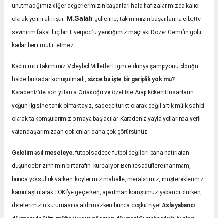
unutmadığımız diğer değerlerimizin başarıları hala hafızalarımızda kalıcı
M.Salah
olarak yerini almıştır.
gollerine, takımımızın başarılarına elbette
sevinirim fakat hiç biri Liverpool’u yendiğimiz maçtaki Dozer Cemil’in golü
kadar beni mutlu etmez.
Kadın milli takımımız Voleybol Milletler Liginde dünya şampiyonu olduğu
halde bu kadar konuşulmadı,
sizce bu işte bir gariplik yok mu?
Karadeniz’de son yıllarda Ortadoğu ve özellikle Arap kökenli insanların
yoğun ilgisine tanık olmaktayız, sadece turist olarak değil artık mülk sahibi
olarak ta komşularımız olmaya başladılar. Karadeniz yayla yollarında yerli
vatandaşlarımızdan çok onları daha çok görürsünüz.
Gelelim asıl meseleye,
futbol sadece futbol değildiri bana hatırlatan
düşünceler zihnimin bir tarafını kurcalıyor. Ben tesadüflere inanmam,
bunca yoksulluk varken, köylerimiz mahalle, meralarımız, müştereklerimiz
kamulaştırılarak TOKİ’ye geçerken, apartman komşumuz yabancı olurken,
derelerimizin kurumasına aldırmazken bunca coşku niye!
Asla yabancı