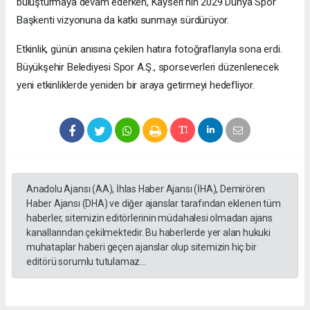
buluşturmaya devam ederken, Kayseri’nin 2029 Dünya Spor
Başkenti vizyonuna da katkı sunmayı sürdürüyor.
Etkinlik, günün anısına çekilen hatıra fotoğraflarıyla sona erdi.
Büyükşehir Belediyesi Spor A.Ş., sporseverleri düzenlenecek
yeni etkinliklerde yeniden bir araya getirmeyi hedefliyor.
Anadolu Ajansı (AA), İhlas Haber Ajansı (İHA), Demirören
Haber Ajansı (DHA) ve diğer ajanslar tarafından eklenen tüm
haberler, sitemizin editörlerinin müdahalesi olmadan ajans
kanallarından çekilmektedir. Bu haberlerde yer alan hukuki
muhataplar haberi geçen ajanslar olup sitemizin hiç bir
editörü sorumlu tutulamaz...