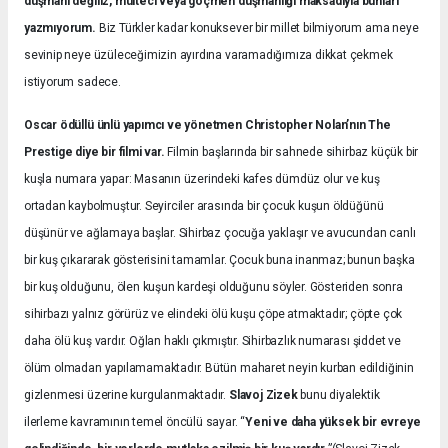
düşmanı değiliz, mülteci veya göçmen düşmanlığı maksadıyla bunları
yazmıyorum.
Biz Türkler kadar konuksever bir millet bilmiyorum ama neye
sevinip neye üzüleceğimizin ayırdına varamadığımıza dikkat çekmek
istiyorum sadece.
Oscar ödüllü ünlü yapımcı ve yönetmen Christopher Nolan’nın The
Prestige diye bir filmi var.
Filmin başlarında bir sahnede sihirbaz küçük bir
kuşla numara yapar: Masanın üzerindeki kafes dümdüz olur ve kuş
ortadan kaybolmuştur. Seyirciler arasında bir çocuk kuşun öldüğünü
düşünür ve ağlamaya başlar. Sihirbaz çocuğa yaklaşır ve avucundan canlı
bir kuş çıkararak gösterisini tamamlar. Çocuk buna inanmaz; bunun başka
bir kuş olduğunu, ölen kuşun kardeşi olduğunu söyler. Gösteriden sonra
sihirbazı yalnız görürüz ve elindeki ölü kuşu çöpe atmaktadır; çöpte çok
daha ölü kuş vardır. Oğlan haklı çıkmıştır. Sihirbazlık numarası şiddet ve
ölüm olmadan yapılamamaktadır. Bütün maharet neyin kurban edildiğinin
gizlenmesi üzerine kurgulanmaktadır.
Slavoj Zizek
bunu diyalektik
ilerleme kavramının temel öncülü sayar. “
Yeni ve daha yüksek bir evreye