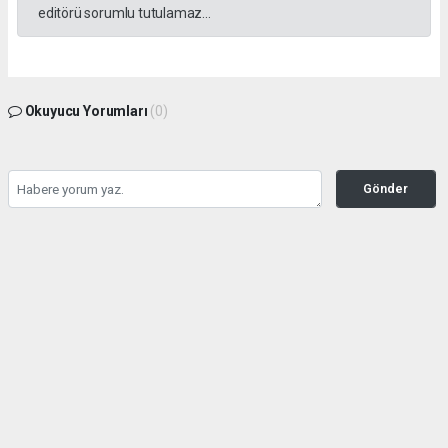
editörü sorumlu tutulamaz...
Okuyucu Yorumları
(0)
Gönder
Yorum yazarak Topluluk Kuralları’nı kabul etmiş bulunuyor ve tekhabergazetesi.com
sitesine yaptığınız yorumunuzla ilgili doğrudan veya dolaylı tüm sorumluluğu tek
başınıza üstleniyorsunuz. Yazılan tüm yorumlardan site yönetimi hiçbir şekilde
sorumlu tutulamaz.
haber paketi
haber scripti
haber yazılımı
Tüm hakları saklı tutulmaktadır.Copyright 2026©
Haber Yazılımı:
Web Aksiyon ®