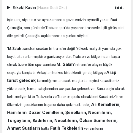
Erkek
|
Kadın
(Haberi Sesli Oku)
İş insanı, siyasetçi ve aynı zamanda gazetemizin kıymetli yazarı Fuat
Çakıroğlu, son günlerde Trabzonspor'da yaşanan transerle ilgili görüşlerini
dile getirdi. Çakıroğlu açıklamasında şunları söyledi:
'
M.Salah
transferi sıradan bir transfer değil. Yüksek maliyeti yanında çok
.
boyutlu tasarlanmış bir organizasyondur
Trabzon ve bölge insanı başta
M. Salah
olmak üzere tüm spor camiası
'ın transfer olayını büyük
Arap
coşkuyla karşıladı.
Anlaşılan herkes bir beklenti içinde, bölgeye
turist gelecek
, tanınırlığımız artacak, maçlarda seyirci kapasitemiz
yükselecek, forma satışlarından çok paralar gelecek ve.. Şunu peşin olarak
belirtmeliyim ki bir Trabzonlu ve Trabzonsporlu olarak beni Karadeniz’in ve
Ali Kemallerin
ülkemizin çocuklarının başarısı daha çok mutlu eder,
,
Hamilerin
Dozer Cemillerin, Şenolların, Necmilerin,
,
Turgayların, Kadirlerin, Necatilerin, Özkan Sümerlerin,
Ahmet Suatların
Fatih Tekkelerin
hatta
ve isimlerini