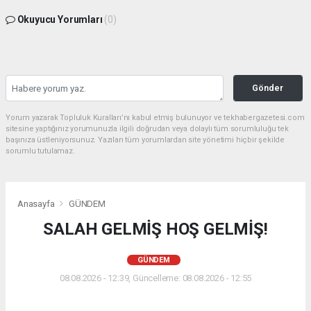
Okuyucu Yorumları
(0)
Gönder
Yorum yazarak Topluluk Kuralları’nı kabul etmiş bulunuyor ve tekhabergazetesi.com
sitesine yaptığınız yorumunuzla ilgili doğrudan veya dolaylı tüm sorumluluğu tek
başınıza üstleniyorsunuz. Yazılan tüm yorumlardan site yönetimi hiçbir şekilde
sorumlu tutulamaz.
Anasayfa
GÜNDEM
SALAH GELMİŞ HOŞ GELMİŞ!
GÜNDEM
08.08.2026 - 12:39, Güncelleme: 08.08.2026 - 12:55