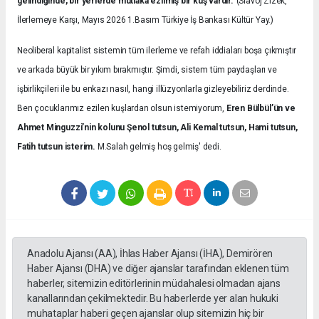
gelindiğinde, bir yerlerde mutlaka ezilmiş bir kuş vardır.
”(Slavoj Zizek,
İlerlemeye Karşı, Mayıs 2026 1.Basım Türkiye İş Bankası Kültür Yay.)
Neoliberal kapitalist sistemin tüm ilerleme ve refah iddiaları boşa çıkmıştır
ve arkada büyük bir yıkım bırakmıştır. Şimdi, sistem tüm paydaşları ve
işbirlikçileri ile bu enkazı nasıl, hangi illüzyonlarla gizleyebiliriz derdinde.
Ben çocuklarımız ezilen kuşlardan olsun istemiyorum,
Eren Bülbül’ün ve
Ahmet Minguzzi’nin kolunu Şenol tutsun, Ali Kemal tutsun, Hami tutsun,
Fatih tutsun isterim.
M.Salah gelmiş hoş gelmiş' dedi.
Anadolu Ajansı (AA), İhlas Haber Ajansı (İHA), Demirören
Haber Ajansı (DHA) ve diğer ajanslar tarafından eklenen tüm
haberler, sitemizin editörlerinin müdahalesi olmadan ajans
kanallarından çekilmektedir. Bu haberlerde yer alan hukuki
muhataplar haberi geçen ajanslar olup sitemizin hiç bir