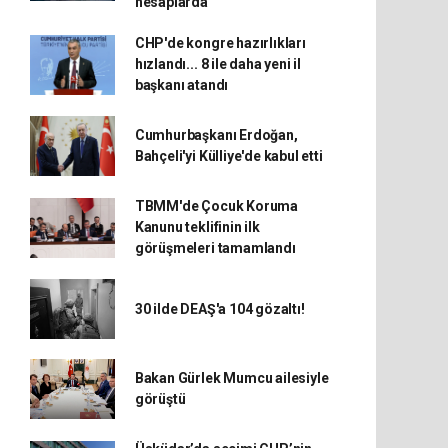
hesaplarda
CHP'de kongre hazırlıkları
hızlandı... 8 ile daha yeni il
başkanı atandı
Cumhurbaşkanı Erdoğan,
Bahçeli'yi Külliye'de kabul etti
TBMM'de Çocuk Koruma
Kanunu teklifinin ilk
görüşmeleri tamamlandı
30 ilde DEAŞ'a 104 gözaltı!
Bakan Gürlek Mumcu ailesiyle
görüştü