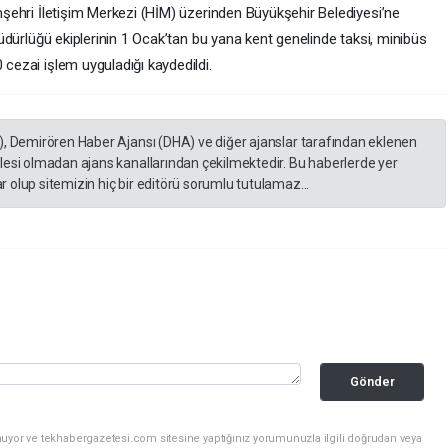
emşehri İletişim Merkezi (HİM) üzerinden Büyükşehir Belediyesi’ne
 Müdürlüğü ekiplerinin 1 Ocak’tan bu yana kent genelinde taksi, minibüs
 cezai işlem uyguladığı kaydedildi.
), Demirören Haber Ajansı (DHA) ve diğer ajanslar tarafından eklenen
lesi olmadan ajans kanallarından çekilmektedir. Bu haberlerde yer
 olup sitemizin hiç bir editörü sorumlu tutulamaz...
Gönder
nuyor ve tekhabergazetesi.com sitesine yaptığınız yorumunuzla ilgili doğrudan veya