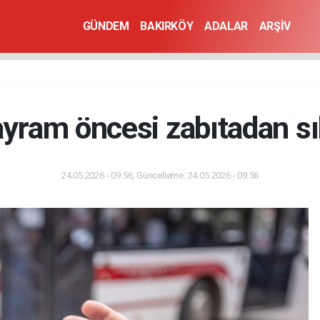
GÜNDEM
BAKIRKÖY
ADALAR
ARŞİV
ayram öncesi zabıtadan s
24.05.2026 - 09:56, Güncelleme: 24.05.2026 - 09:56