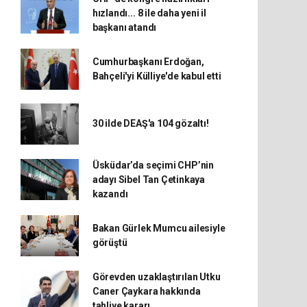
hızlandı... 8 ile daha yeni il
başkanı atandı
Cumhurbaşkanı Erdoğan,
Bahçeli'yi Külliye'de kabul etti
30 ilde DEAŞ'a 104 gözaltı!
Üsküdar’da seçimi CHP’nin
adayı Sibel Tan Çetinkaya
kazandı
Bakan Gürlek Mumcu ailesiyle
görüştü
Görevden uzaklaştırılan Utku
Caner Çaykara hakkında
tahliye kararı