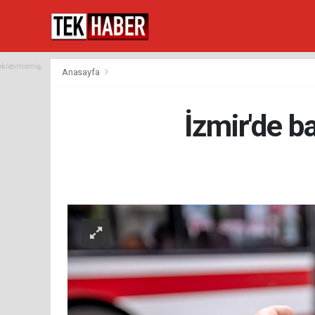
yüklenmemiş.
Anasayfa
İzmir'de b