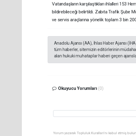
Vatandaşların karşılaştıkları ihlalleri 153 H
bildirebileceği belirtildi. Zabıta Trafik Şube
ve servis araçlarına yönelik toplam 3 bin 200
Anadolu Ajansı (AA), İhlas Haber Ajansı (İHA
tüm haberler, sitemizin editörlerinin müdaha
alan hukuki muhataplar haberi geçen ajanslar
Okuyucu Yorumları
(0)
Yorum yazarak Topluluk Kuralları’nı kabul etmiş bulu