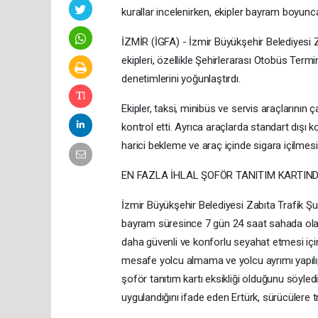
kurallar incelenirken, ekipler bayram boyun
İZMİR (İGFA) - İzmir Büyükşehir Belediyesi Z
ekipleri, özellikle Şehirlerarası Otobüs Te
denetimlerini yoğunlaştırdı.
Ekipler, taksi, minibüs ve servis araçlarının ç
kontrol etti. Ayrıca araçlarda standart dışı kor
harici bekleme ve araç içinde sigara içilmesi g
EN FAZLA İHLAL ŞOFÖR TANITIM KARTIN
İzmir Büyükşehir Belediyesi Zabıta Trafik Şub
bayram süresince 7 gün 24 saat sahada olaca
daha güvenli ve konforlu seyahat etmesi için 
mesafe yolcu almama ve yolcu ayrımı yapılıp y
şoför tanıtım kartı eksikliği olduğunu söyl
uygulandığını ifade eden Ertürk, sürücülere t