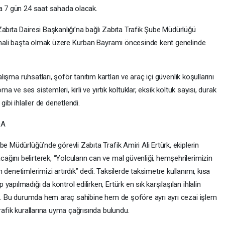
ca 7 gün 24 saat sahada olacak.
abıta Dairesi Başkanlığı’na bağlı Zabıta Trafik Şube Müdürlüğü
rminali başta olmak üzere Kurban Bayramı öncesinde kent genelinde
alışma ruhsatları, şoför tanıtım kartları ve araç içi güvenlik koşullarını
na ve ses sistemleri, kirli ve yırtık koltuklar, eksik koltuk sayısı, durak
ibi ihlaller de denetlendi.
DA
e Müdürlüğü’nde görevli Zabıta Trafik Amiri Ali Ertürk, ekiplerin
ğını belirterek, “Yolcuların can ve mal güvenliği, hemşehrilerimizin
denetimlerimizi artırdık” dedi. Taksilerde taksimetre kullanımı, kısa
apılmadığı da kontrol edilirken, Ertürk en sık karşılaşılan ihlalin
edi. Bu durumda hem araç sahibine hem de şoföre ayrı ayrı cezai işlem
rafik kurallarına uyma çağrısında bulundu.