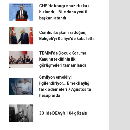
CHP'de kongre hazırlıkları
hızlandı... 8 ile daha yeni il
başkanı atandı
Cumhurbaşkanı Erdoğan,
Bahçeli'yi Külliye'de kabul etti
TBMM'de Çocuk Koruma
Kanunu teklifinin ilk
görüşmeleri tamamlandı
6 milyon emekliyi
ilgilendiriyor... Emekli aylığı
fark ödemeleri 7 Ağustos'ta
hesaplarda
30 ilde DEAŞ'a 104 gözaltı!