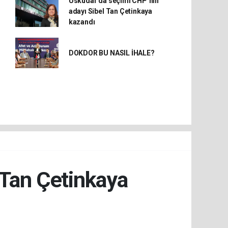
Üsküdar’da seçimi CHP’nin
adayı Sibel Tan Çetinkaya
kazandı
DOKDOR BU NASIL İHALE?
 Tan Çetinkaya