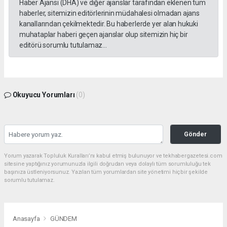
Haber Ajansı (DHA) ve diğer ajanslar tarafından eklenen tüm
haberler, sitemizin editörlerinin müdahalesi olmadan ajans
kanallarından çekilmektedir. Bu haberlerde yer alan hukuki
muhataplar haberi geçen ajanslar olup sitemizin hiç bir
editörü sorumlu tutulamaz...
Okuyucu Yorumları
(0)
Gönder
Yorum yazarak Topluluk Kuralları’nı kabul etmiş bulunuyor ve tekhabergazetesi.com
sitesine yaptığınız yorumunuzla ilgili doğrudan veya dolaylı tüm sorumluluğu tek
başınıza üstleniyorsunuz. Yazılan tüm yorumlardan site yönetimi hiçbir şekilde
sorumlu tutulamaz.
Anasayfa
GÜNDEM