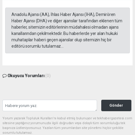
Anadolu Ajansı (AA), İhlas Haber Ajansı (İHA), Demirören
Haber Ajansı (DHA) ve diğer ajanslar tarafından eklenen tüm
haberler, sitemizin editörlerinin müdahalesi olmadan ajans
kanallarından çekilmektedir. Bu haberlerde yer alan hukuki
muhataplar haberi geçen ajanslar olup sitemizin hiç bir
editörü sorumlu tutulamaz...
Okuyucu Yorumları
(0)
Gönder
Yorum yazarak Topluluk Kuralları’nı kabul etmiş bulunuyor ve tekhabergazetesi.com
sitesine yaptığınız yorumunuzla ilgili doğrudan veya dolaylı tüm sorumluluğu tek
başınıza üstleniyorsunuz. Yazılan tüm yorumlardan site yönetimi hiçbir şekilde
sorumlu tutulamaz.