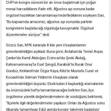
CHP'nin kongre sürecini bir an önce başlatmak için yoğun
mesai harcadıklarını ifade etti. Ağustos ayı sonuna kadar
örgütsel hazırlıkları tamamlamayı hedeflediklerini söyleyen Sarı,
"Bu kapsamda amacımız, ağustos ayı sonunda partinin
kongrelerini başlatacağı olgunluğa kavuşmaktır. Örgütsel
düzenlemeler sürüyor." dedi.
Sözcü Sarı, MYK kararıyla 8 ilde yeni il başkanlarının
görevlendirildiğini açıkladı. Buna göre; Ardahan'da Temel Avşar,
Çankırı'da Kamil Akdoğan, Erzincan'da Şevki Akdağ,
Kahramanmaraş'ta Esat Şengül, Karabük'te Burak Onur
Gündüz, Kırklareli'nde Özgür Kaya, Kilis'te Mustafa Curat ve
Kocaeli'nde Selman Yıldırım'ın il başkanı olarak
görevlendirildiğini duyurdu. Eksik kalan il başkanlığı atamalarının
da önümüzdeki hafta tamamlanacağını belirten Sarı, ilçe
örgütlerine yönelik değerlendirmelerin de sürdüğünü belirterek,
"İlçelerle ilgili değerlendirmeler yapılıyor. Onları da Ağustos sonu
itibarıyla tamamlayıp Eylül ayında kongre takvimini başlatıyor