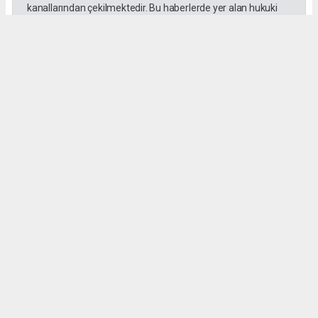
kanallarından çekilmektedir. Bu haberlerde yer alan hukuki
muhataplar haberi geçen ajanslar olup sitemizin hiç bir
editörü sorumlu tutulamaz...
Okuyucu Yorumları
(0)
Gönder
Yorum yazarak Topluluk Kuralları’nı kabul etmiş bulunuyor ve tekhabergazetesi.com
sitesine yaptığınız yorumunuzla ilgili doğrudan veya dolaylı tüm sorumluluğu tek
başınıza üstleniyorsunuz. Yazılan tüm yorumlardan site yönetimi hiçbir şekilde
sorumlu tutulamaz.
haber paketi
haber scripti
haber yazılımı