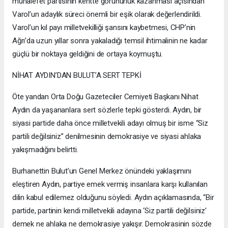
muhalefet partisinin kentte görünürlük kazanması açısından
Varol’un adaylık süreci önemli bir eşik olarak değerlendirildi.
Varol’un kıl payı milletvekilliği şansını kaybetmesi, CHP’nin
Ağrı’da uzun yıllar sonra yakaladığı temsil ihtimalinin ne kadar
güçlü bir noktaya geldiğini de ortaya koymuştu.
NİHAT AYDIN’DAN BULUT’A SERT TEPKİ
Öte yandan Orta Doğu Gazeteciler Cemiyeti Başkanı Nihat
Aydın da yaşananlara sert sözlerle tepki gösterdi. Aydın, bir
siyasi partide daha önce milletvekili adayı olmuş bir isme “Siz
partili değilsiniz” denilmesinin demokrasiye ve siyasi ahlaka
yakışmadığını belirtti.
Burhanettin Bulut’un Genel Merkez önündeki yaklaşımını
eleştiren Aydın, partiye emek vermiş insanlara karşı kullanılan
dilin kabul edilemez olduğunu söyledi. Aydın açıklamasında, “Bir
partide, partinin kendi milletvekili adayına ‘Siz partili değilsiniz’
demek ne ahlaka ne demokrasiye yakışır. Demokrasinin sözde