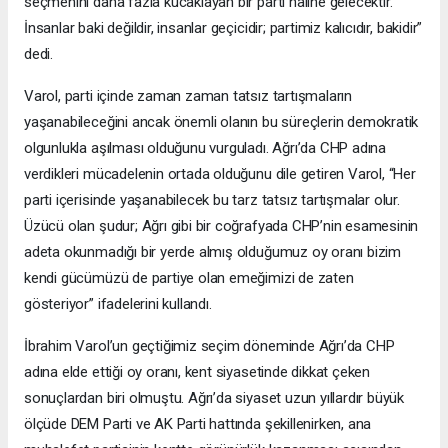
seçmenini daha fazla kucaklayan bir parti haline gelecektir.
İnsanlar baki değildir, insanlar geçicidir; partimiz kalıcıdır, bakidir”
dedi.
Varol, parti içinde zaman zaman tatsız tartışmaların
yaşanabileceğini ancak önemli olanın bu süreçlerin demokratik
olgunlukla aşılması olduğunu vurguladı. Ağrı’da CHP adına
verdikleri mücadelenin ortada olduğunu dile getiren Varol, “Her
parti içerisinde yaşanabilecek bu tarz tatsız tartışmalar olur.
Üzücü olan şudur; Ağrı gibi bir coğrafyada CHP’nin esamesinin
adeta okunmadığı bir yerde almış olduğumuz oy oranı bizim
kendi gücümüzü de partiye olan emeğimizi de zaten
gösteriyor” ifadelerini kullandı.
İbrahim Varol’un geçtiğimiz seçim döneminde Ağrı’da CHP
adına elde ettiği oy oranı, kent siyasetinde dikkat çeken
sonuçlardan biri olmuştu. Ağrı’da siyaset uzun yıllardır büyük
ölçüde DEM Parti ve AK Parti hattında şekillenirken, ana