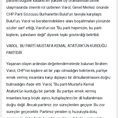
partinin bugüne kadarki en yüksek oy oranlarından birine
ulaşmasında önemli rol üstlenen Varol, Genel Merkez önünde
CHP Parti Sözcüsü Burhanettin Bulut’un tavrıyla karşılaştı.
Bulut’un, Varol ve beraberindekilere alanı boşaltmaları yönünde
sözler sarf ettiği, Varol’un ise “Bu parti hepimizin, bu parti
kişilerin, şahısların değil” diyerek tepki gösterdiği belirtildi.
VAROL: BU PARTİ MUSTAFA KEMAL ATATÜRK’ÜN KURDUĞU
PARTİDİR
Yaşanan olayın ardından değerlendirmelerde bulunan İbrahim
Varol, CHP’nin kişilere ait bir yapı olmadığını belirterek, partiye
emek vermiş insanlara karşı dışlayıcı bir dil kullanılmasını doğru
bulmadığını ifade etti. Varol, “Bu parti Mustafa Kemal
Atatürk’ün kurduğu bir partidir. Bu partiye emek vermiş
insanlara karşı böyle ayrıcı, kutuplaştırıcı bir dil kullanılması
doğru değil. Ancak partimiz zor süreçlerden geçiyor. Bu zor
süreçler geçecektir. Partimiz yeniden iç huzuruyla dolu,